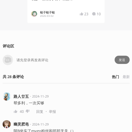
蛙子蛙子蛙
蛙子蛙
23
10
2026-03-02
2025-03
评论区
发送
共
28
条
评论
热门
最新
路人廿五
・
2024-11-29
帮多利，一次买够
・
40
回复
举报
幽灵肥皂
・
2024-11-29
阿B坐实了mygo粉丝和邦邦无关（）