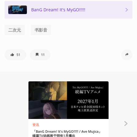
BanG Dream! It's MyGO!!!!!
二次元
书影音
51
11
资讯
资讯
「BanG Dream! It's MyGO!!!!! / Ave Mujica」
「BanG Dream
续篇TV动画将于明年1月播出
动画续作系