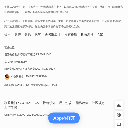
机核从2010年开始一直致力于分享游戏玩家的生活，以及深入探讨游戏相关的文化。我们开发原创的播客
以及视频节目，一直在不断寻找民间高质量的内容创作者。
我们坚信游戏不止是游戏，游戏中包含的科学，文化，历史等各个层面的知识和故事，它们同时也会辐射
到二次元甚至电影的领域，这些内容非常值得分享给热爱游戏的您。
知乎
微博
微信
播客
吉考斯工业
核市奇谭
机核发行
RSS
营业执照
增值电信业务经营许可证 京B2-20191060
京ICP备17068232号-1
网络文化经营许可证京网文[2024]1733-082号
京公网安备 11010502036937号
出版物经营许可证 新出发京零字第朝260115号
联系我们 / CONTACT US
投稿须知
用户协议
隐私政策
社区规定
工作招聘
Copyright © 2009 - 2024 GAMECORES. All Rights Reserved
App内打开