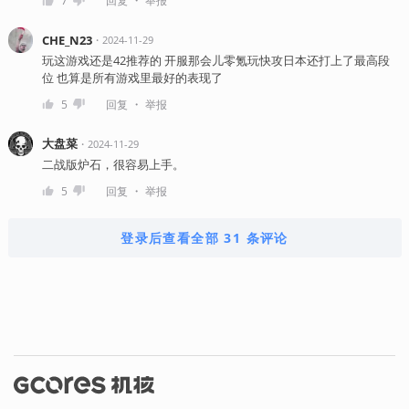
・
7
回复
举报
CHE_N23
・
2024-11-29
玩这游戏还是42推荐的 开服那会儿零氪玩快攻日本还打上了最高段
位 也算是所有游戏里最好的表现了
・
5
回复
举报
大盘菜
・
2024-11-29
二战版炉石，很容易上手。
・
5
回复
举报
登录后查看全部 31 条评论