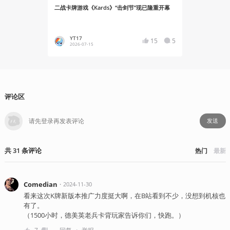
二战卡牌游戏《Kards》“击剑节”现已隆重开幕
《KARDS
力”机制改变
YT17
蛙子蛙
15
5
2026-07-15
2025-11
评论区
发送
共
31
条
评论
热门
最新
Comedian
・
2024-11-30
看来这次K牌新版本推广力度挺大啊，在B站看到不少，没想到机核也
有了。
（1500小时，德美英老兵卡背玩家告诉你们，快跑。）