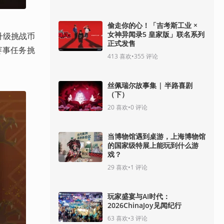
偷走你的心！「吉考斯工业 ×
女神异闻录5 皇家版」联名系列
以升级挑战币
正式发售
赛事任务挑
413
喜欢
•
355
评论
丝佩瑞尔故事集 | 半路喜剧
（下）
20
喜欢
•
0
评论
当博物馆遇到桌游，上海博物馆
的国家级特展上能玩到什么游
戏？
29
喜欢
•
1
评论
玩家盛宴与AI时代：
2026ChinaJoy见闻纪行
63
喜欢
•
3
评论