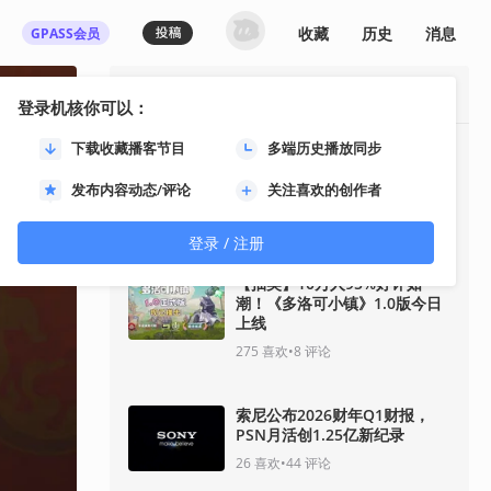
收藏
历史
消息
GPASS会员
最热资讯
登录机核你可以：
下载收藏播客节目
多端历史播放同步
【抽奖】四人合作战术射击游戏
《佣兵猎手》结束抢先体验，带
发布内容动态/评论
关注喜欢的创作者
来丰富内容更新
161
喜欢
•
135
评论
登录 / 注册
【抽奖】10万人95%好评如
潮！《多洛可小镇》1.0版今日
上线
275
喜欢
•
8
评论
索尼公布2026财年Q1财报，
PSN月活创1.25亿新纪录
26
喜欢
•
44
评论