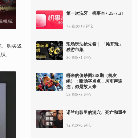
第一次洗牙｜机事本7.25-7.31
72
喜欢
•
19
评论
现场玩法抢先看 | 「摊开玩」
花。购买战
独游市集
组织。
30
喜欢
•
1
评论
哪来的傻缺图348期（机友
续）：断肠字点点，风雨声连
连，似是故人来
53
喜欢
•
8
评论
诺兰电影里的洞穴、死亡和重生
12
喜欢
•
0
评论