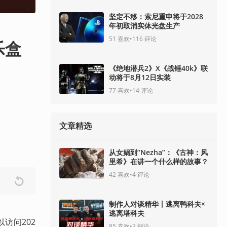
坚定不移：索尼重申将于2028
年初取消实体光盘生产
51
喜欢
•
116
评论
乐盒
《绝地潜兵2》X《战锤40k》联
动将于8月12日实装
77
喜欢
•
14
评论
文章精选
从女娲到“Nezha”：《古神：风
里希》在讲一个什么样的故事？
42
喜欢
•
4
评论
制作人对谈精华丨逃离鸭科夫×
逃离塔科夫
访问202
85
喜欢
•
3
评论