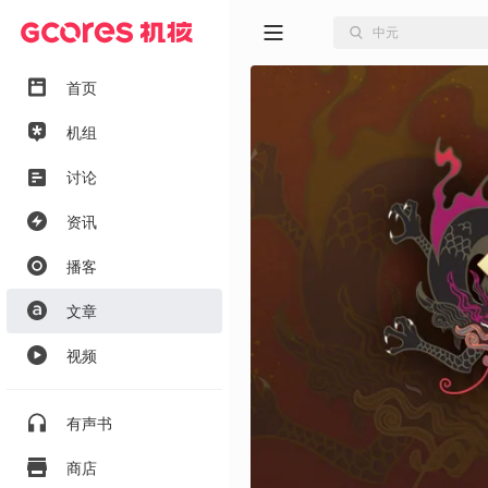
首页
机组
讨论
资讯
播客
文章
视频
有声书
商店