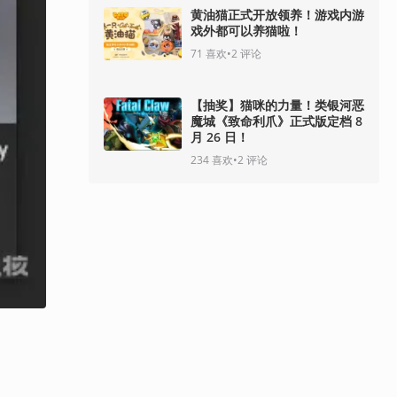
黄油猫正式开放领养！游戏内游
戏外都可以养猫啦！
71
喜欢
•
2
评论
【抽奖】猫咪的力量！类银河恶
魔城《致命利爪》正式版定档 8
月 26 日！
234
喜欢
•
2
评论