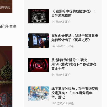
《 在黑暗中玩的危险游戏》：
灵异游戏指南
14
喜欢
•
2
评论
该阶段赛事
在见面会现场，我终于知道吹哥
如何设计出了《沉星之序》
140
喜欢
•
19
评论
从"满帧"到"满分"：骁龙
用"AI+游戏"推动下个移动游戏
黄金十年
44
喜欢
•
4
评论
线下逛展的快乐，在于看到梦想
投进真实：「2026鹰角嘉年
华」游记
164
喜欢
•
12
评论