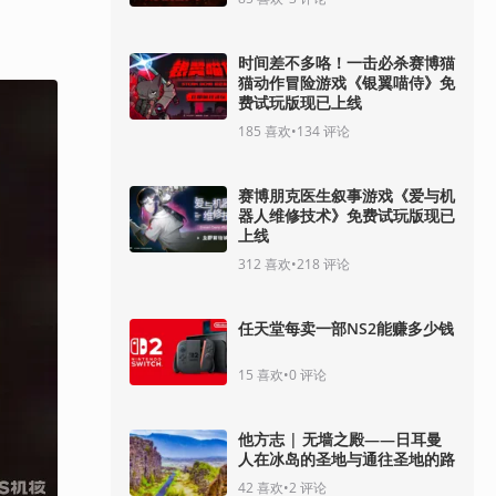
时间差不多咯！一击必杀赛博猫
猫动作冒险游戏《银翼喵侍》免
费试玩版现已上线
185
喜欢
•
134
评论
赛博朋克医生叙事游戏《爱与机
器人维修技术》免费试玩版现已
上线
312
喜欢
•
218
评论
任天堂每卖一部NS2能赚多少钱
15
喜欢
•
0
评论
他方志 | 无墙之殿——日耳曼
人在冰岛的圣地与通往圣地的路
42
喜欢
•
2
评论