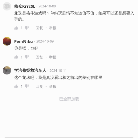
核众KrrcSL
・
2024-10-09
龙珠是格斗游戏吗？单纯玩剧情不知道值不值，如果可以还是想要入
手的。
・
1
回复
举报
PeinNiku
・
2024-10-09
你是猴，也好
・
1
回复
举报
学汽修拯救汽车人
・
2024-10-11
这个龙珠吧，我是真没看出和之前出的差别在哪里
・
1
回复
举报
已全部加载