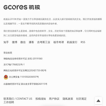
机核从2010年开始一直致力于分享游戏玩家的生活，以及深入探讨游戏相关的文化。我们开发原创的播客
以及视频节目，一直在不断寻找民间高质量的内容创作者。
我们坚信游戏不止是游戏，游戏中包含的科学，文化，历史等各个层面的知识和故事，它们同时也会辐射
到二次元甚至电影的领域，这些内容非常值得分享给热爱游戏的您。
知乎
微博
微信
播客
吉考斯工业
核市奇谭
机核发行
RSS
营业执照
增值电信业务经营许可证 京B2-20191060
京ICP备17068232号-1
网络文化经营许可证京网文[2024]1733-082号
京公网安备 11010502036937号
出版物经营许可证 新出发京零字第朝260115号
联系我们 / CONTACT US
投稿须知
用户协议
隐私政策
社区规定
工作招聘