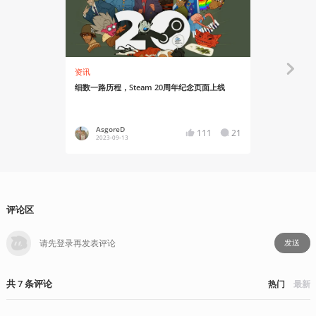
资讯
资讯
细数一路历程，Steam 20周年纪念页面上线
《星空》二连
月第2周
AsgoreD
YT17
111
21
2023-09-13
2023-09
评论区
发送
共
7
条
评论
热门
最新