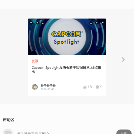
资讯
资讯
Capcom Spotlight发布会将于3月6日早上6点播
卡普空公布
出
超过10%
蛙子蛙子蛙
蛙子蛙
18
9
2026-03-03
2025-05
评论区
发送