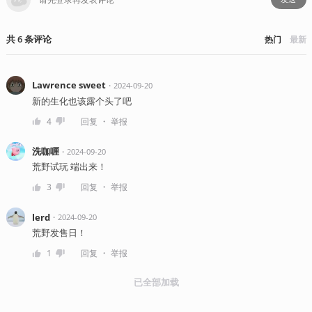
共
6
条
评论
热门
最新
Lawrence sweet
・
2024-09-20
新的生化也该露个头了吧
・
4
回复
举报
洗咖喱
・
2024-09-20
荒野试玩 端出来！
・
3
回复
举报
lerd
・
2024-09-20
荒野发售日！
・
1
回复
举报
已全部加载