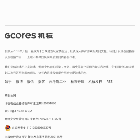
机核从2010年开始一直致力于分享游戏玩家的生活，以及深入探讨游戏相关的文化。我们开发原创的播客
以及视频节目，一直在不断寻找民间高质量的内容创作者。
我们坚信游戏不止是游戏，游戏中包含的科学，文化，历史等各个层面的知识和故事，它们同时也会辐射
到二次元甚至电影的领域，这些内容非常值得分享给热爱游戏的您。
知乎
微博
微信
播客
吉考斯工业
核市奇谭
机核发行
RSS
营业执照
增值电信业务经营许可证 京B2-20191060
京ICP备17068232号-1
网络文化经营许可证京网文[2024]1733-082号
京公网安备 11010502036937号
出版物经营许可证 新出发京零字第朝260115号