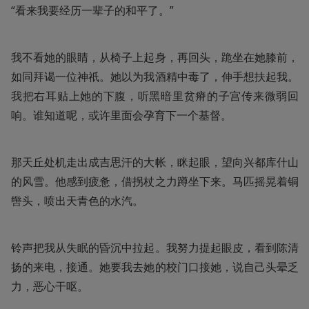
“看来我要经历一辈子的和平了。”
我不看她的眼睛，从椅子上起身，再回头，跪坐在她膝前，
如同拜谒一位神祇。她以为我酒精中毒了，伸手想扶起我。
我把右耳贴上她的下腹，听黑暗里贫瘠的子宫传来微弱回
响。谁知道呢，或许里面会孕育下一个基督。
那天丘处机走出成吉思汗的大帐，眯起眼，望向兴都库什山
的风雪。他感到疲惫，借拐杖之力蹲坐下来。马匹摇晃着铜
辔头，喷出天青色的水汽。
铃声把我从失眠的昏沉中拉起。我努力提起眼皮，看到陈清
扬的来电，接通。她要我去她的校门口接她，说自己头晕乏
力，恶心干呕。