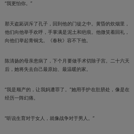
“我更怕你。”
那天盗跖训斥了孔子，回到他的门徒之中。黄昏的炊烟里，
他们向他举手欢呼，手掌满是泥土和疤痕。他微笑着回礼，
向他们举起青铜戈。《春秋》容不下他。
陈清扬的母亲患病了，下个月要做手术切除子宫。二十六天
后，她将失去自己最原始、最温暖的家。
“我是顺产的，让我妈遭罪了。”她用手护在肚脐处，像是在
经历一阵幻痛。
“听说生育对于女人，就像战争对于男人。”