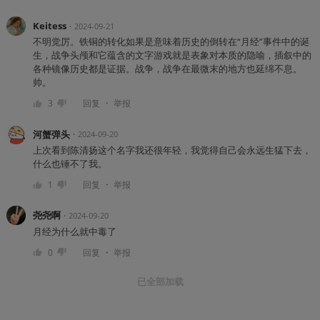
Keitess
・
2024-09-21
不明觉厉。铁铜的转化如果是意味着历史的倒转在“月经”事件中的诞
生，战争头颅和它蕴含的文字游戏就是表象对本质的隐喻，插叙中的
各种镜像历史都是证据。战争，战争在最微末的地方也延绵不息。
帅。
・
3
回复
举报
河蟹弹头
・
2024-09-20
上次看到陈清扬这个名字我还很年轻，我觉得自己会永远生猛下去，
什么也锤不了我。
・
1
回复
举报
尧尧啊
・
2024-09-20
月经为什么就中毒了
・
0
回复
举报
已全部加载