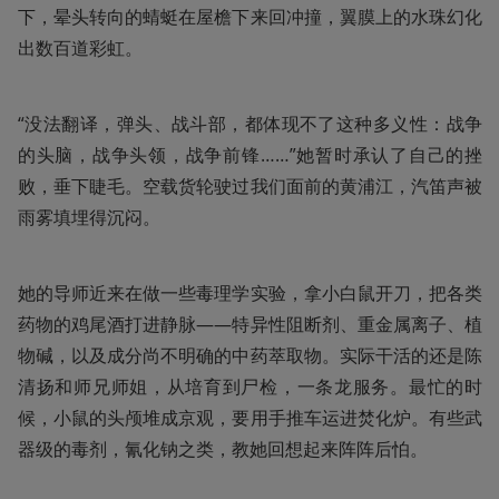
下，晕头转向的蜻蜓在屋檐下来回冲撞，翼膜上的水珠幻化
出数百道彩虹。
“没法翻译，弹头、战斗部，都体现不了这种多义性：战争
的头脑，战争头领，战争前锋……”她暂时承认了自己的挫
败，垂下睫毛。空载货轮驶过我们面前的黄浦江，汽笛声被
雨雾填埋得沉闷。
她的导师近来在做一些毒理学实验，拿小白鼠开刀，把各类
药物的鸡尾酒打进静脉——特异性阻断剂、重金属离子、植
物碱，以及成分尚不明确的中药萃取物。实际干活的还是陈
清扬和师兄师姐，从培育到尸检，一条龙服务。最忙的时
候，小鼠的头颅堆成京观，要用手推车运进焚化炉。有些武
器级的毒剂，氰化钠之类，教她回想起来阵阵后怕。