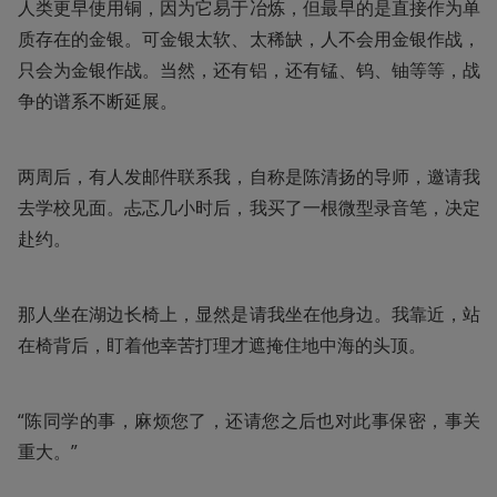
人类更早使用铜，因为它易于冶炼，但最早的是直接作为单
质存在的金银。可金银太软、太稀缺，人不会用金银作战，
只会为金银作战。当然，还有铝，还有锰、钨、铀等等，战
争的谱系不断延展。
两周后，有人发邮件联系我，自称是陈清扬的导师，邀请我
去学校见面。忐忑几小时后，我买了一根微型录音笔，决定
赴约。
那人坐在湖边长椅上，显然是请我坐在他身边。我靠近，站
在椅背后，盯着他幸苦打理才遮掩住地中海的头顶。
“陈同学的事，麻烦您了，还请您之后也对此事保密，事关
重大。”