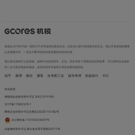
机核从2010年开始一直致力于分享游戏玩家的生活，以及深入探讨游戏相关的文化。我们开发原创的播客
以及视频节目，一直在不断寻找民间高质量的内容创作者。
我们坚信游戏不止是游戏，游戏中包含的科学，文化，历史等各个层面的知识和故事，它们同时也会辐射
到二次元甚至电影的领域，这些内容非常值得分享给热爱游戏的您。
知乎
微博
微信
播客
吉考斯工业
核市奇谭
机核发行
RSS
营业执照
增值电信业务经营许可证 京B2-20191060
京ICP备17068232号-1
网络文化经营许可证京网文[2024]1733-082号
京公网安备 11010502036937号
出版物经营许可证 新出发京零字第朝260115号