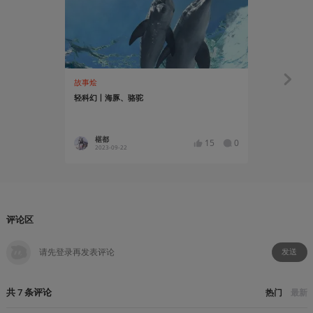
故事烩
故事烩
轻科幻丨海豚、骆驼
轻科幻 | 
椹都
夕霧cec
15
0
2023-09-22
2019-05
评论区
发送
共
7
条
评论
热门
最新