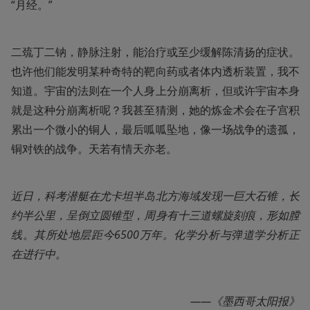
“月经。”
二巯丁二钠，静脉注射，能治疗或至少缓解陈清扬的症状。
也许他们能发明某种奇特的靶向药或者体内透析装置，我不
知道。宇宙的法则在一个人身上分崩离析，但或许宇宙本身
就是这种分崩离析呢？我甚至猜测，她的炼金术会在子宫积
累出一个微小的铜人，最后呱呱坠地，像一场战争的遗孤，
铜对铁的战争。天若有情天亦老。
近日，科考潜艇在尤卡坦半岛北方海域发现一巨大石锥，长
约半公里，呈倒立圆锥型，周身有十三道螺旋刻痕，形如膛
线。其所处地层距今6500万年。化学分析与弹道学分析正
在进行中。
——《墨西哥太阳报》