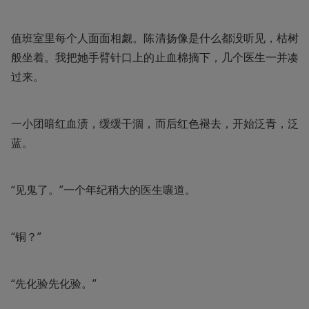
值班室里每个人面面相觑。陈清扬像是什么都没听见，枯树
般坐着。我把她手臂针口上的止血棉摘下，几个医生一并凑
过来。
一小团暗红血渍，缓缓干涸，而后红色褪去，开始泛青，泛
蓝。
“见鬼了。”一个年纪稍大的医生嚷道。
“铜？”
“先化验先化验。”