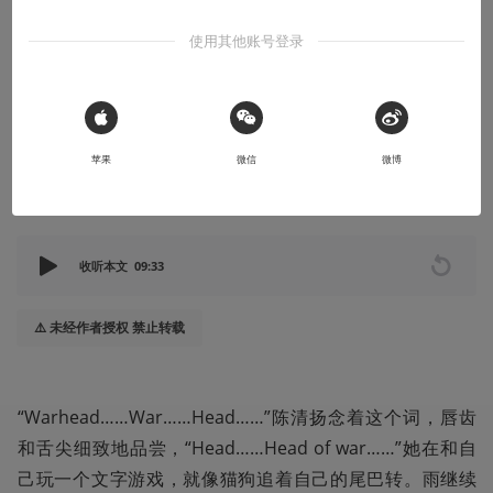
故事烩
使用其他账号登录
战争头颅
或许战争的头颅里就装满了铁锈和铜绿
 Sign in with Apple
2024-09-20
Jon404
苹果
微信
微博
本文系用户投稿，不代表机核网观点
收听本文
09:33
⚠️ 未经作者授权 禁止转载
“Warhead……War……Head……”陈清扬念着这个词，唇齿
和舌尖细致地品尝，“Head……Head of war……”她在和自
己玩一个文字游戏，就像猫狗追着自己的尾巴转。雨继续