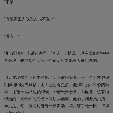
“不是。”
“有她家里人联系方式不啦？”
“没有。”
“那你让她打电话给家里，说明一下情况，现在我们按铜中
毒处理，先控制住，后面住院治疗要她家人来照顾的。”
那天皮埃尔走下凡尔登高地，不敢回头看。一百余万枚炮弹
将阵地啃咬成狼藉，明天还会有更多。他作出漫不经心的模
样，用靴子踢路边的弹壳，8毫米步枪弹，手枪弹，还有榴
弹炮的，被余烬的红光照得颇为油腻。他的小腿开始抽搐，
而后是手臂，像受到电击一般舞动。哨兵瞥了他一眼，继续
抽自己的烟。