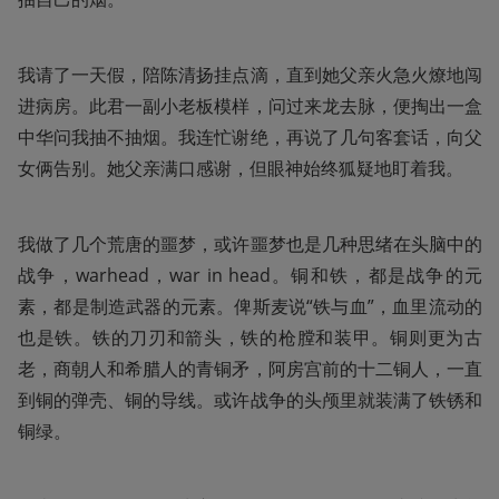
我请了一天假，陪陈清扬挂点滴，直到她父亲火急火燎地闯
进病房。此君一副小老板模样，问过来龙去脉，便掏出一盒
中华问我抽不抽烟。我连忙谢绝，再说了几句客套话，向父
女俩告别。她父亲满口感谢，但眼神始终狐疑地盯着我。
我做了几个荒唐的噩梦，或许噩梦也是几种思绪在头脑中的
战争，warhead，war in head。铜和铁，都是战争的元
素，都是制造武器的元素。俾斯麦说“铁与血”，血里流动的
也是铁。铁的刀刃和箭头，铁的枪膛和装甲。铜则更为古
老，商朝人和希腊人的青铜矛，阿房宫前的十二铜人，一直
到铜的弹壳、铜的导线。或许战争的头颅里就装满了铁锈和
铜绿。