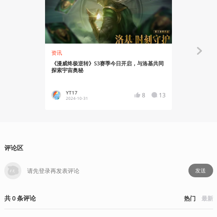
资讯
资讯
《漫威终极逆转》S3赛季今日开启，与洛基共同
下一代战术
探索宇宙奥秘
YT17
蛙子蛙
8
13
2024-10-31
2024-08
评论区
发送
共
0
条
评论
热门
最新