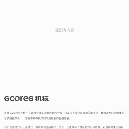
还没有内容
机核从2010年开始一直致力于分享游戏玩家的生活，以及深入探讨游戏相关的文化。我们开发原创的播客
以及视频节目，一直在不断寻找民间高质量的内容创作者。
我们坚信游戏不止是游戏，游戏中包含的科学，文化，历史等各个层面的知识和故事，它们同时也会辐射