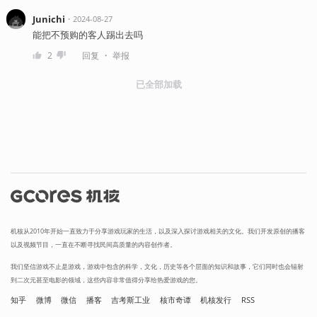
Junichi
・
2024-08-27
能把不预购的客人踢出去吗
・
2
回复
举报
已全部加载
机核从2010年开始一直致力于分享游戏玩家的生活，以及深入探讨游戏相关的文化。我们开发原创的播客
以及视频节目，一直在不断寻找民间高质量的内容创作者。
我们坚信游戏不止是游戏，游戏中包含的科学，文化，历史等各个层面的知识和故事，它们同时也会辐射
到二次元甚至电影的领域，这些内容非常值得分享给热爱游戏的您。
知乎
微博
微信
播客
吉考斯工业
核市奇谭
机核发行
RSS