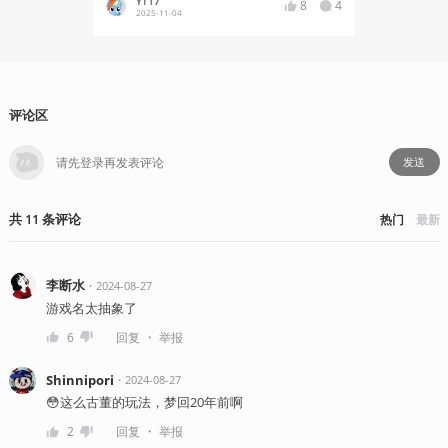
YT17
YT17
8
4
2025-11-04
2025-10
评论区
发送
共
11
条
评论
热门
最新
李断水
・
2024-08-27
游戏名太抽象了
・
6
回复
举报
Shinnipori
・
2024-08-27
😳这么古董的玩法，梦回20年前啊
・
2
回复
举报