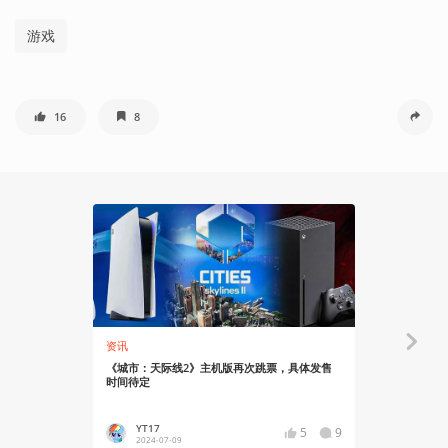
游戏
16
8
资讯
资讯
《城市：天际线2》主机版再次跳票，具体发售
寻找儿时回
时间待定
Steam首次
YT17
YT17
5
9
2024-07-09
2023-10