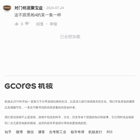
对门邻居聚宝盆
・
2024-07-24
这不跟黑袍4的某一集一样
・
0
回复
举报
已全部加载
机核从2010年开始一直致力于分享游戏玩家的生活，以及深入探讨游戏相关的文化。我们开发原创的播客
以及视频节目，一直在不断寻找民间高质量的内容创作者。
我们坚信游戏不止是游戏，游戏中包含的科学，文化，历史等各个层面的知识和故事，它们同时也会辐射
到二次元甚至电影的领域，这些内容非常值得分享给热爱游戏的您。
知乎
微博
微信
播客
吉考斯工业
核市奇谭
机核发行
RSS