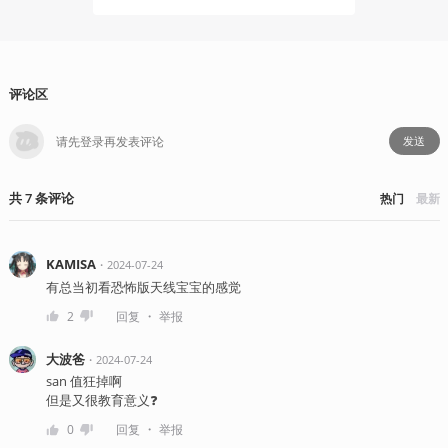
评论区
发送
共
7
条
评论
热门
最新
KAMISA
・
2024-07-24
有总当初看恐怖版天线宝宝的感觉
・
2
回复
举报
大波爸
・
2024-07-24
san 值狂掉啊
但是又很教育意义❓
・
0
回复
举报