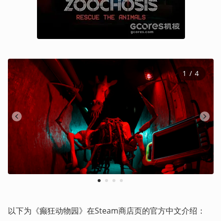
1
 / 
4
1
2
3
4
以下为《癫狂动物园》在Steam商店页的官方中文介绍：