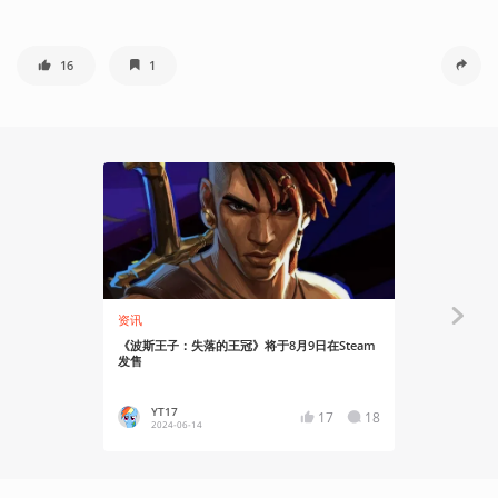
16
1
资讯
资讯
《波斯王子：失落的王冠》将于8月9日在Steam
《波斯王子
发售
炼”9月实装|
YT17
YT17
17
18
2024-06-14
2024-06