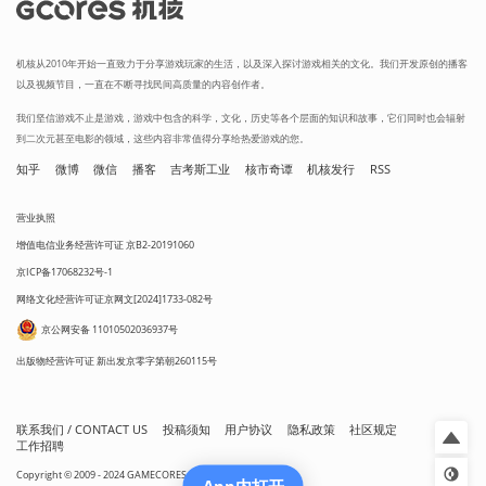
机核从2010年开始一直致力于分享游戏玩家的生活，以及深入探讨游戏相关的文化。我们开发原创的播客
以及视频节目，一直在不断寻找民间高质量的内容创作者。
我们坚信游戏不止是游戏，游戏中包含的科学，文化，历史等各个层面的知识和故事，它们同时也会辐射
到二次元甚至电影的领域，这些内容非常值得分享给热爱游戏的您。
知乎
微博
微信
播客
吉考斯工业
核市奇谭
机核发行
RSS
营业执照
增值电信业务经营许可证 京B2-20191060
京ICP备17068232号-1
网络文化经营许可证京网文[2024]1733-082号
京公网安备 11010502036937号
出版物经营许可证 新出发京零字第朝260115号
联系我们 / CONTACT US
投稿须知
用户协议
隐私政策
社区规定
工作招聘
Copyright © 2009 - 2024 GAMECORES. All Rights Reserved
App内打开