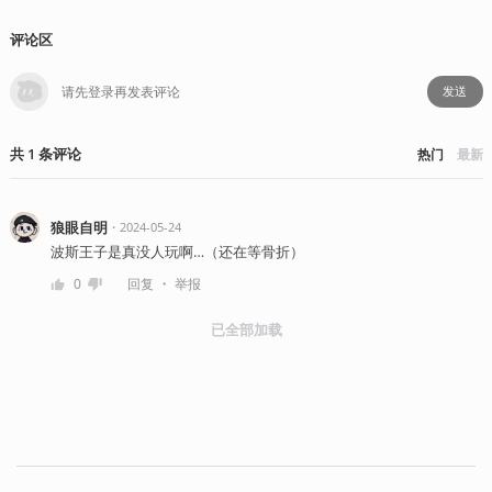
评论区
发送
共
1
条
评论
热门
最新
狼眼自明
・
2024-05-24
波斯王子是真没人玩啊…（还在等骨折）
・
0
回复
举报
已全部加载