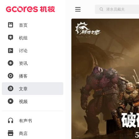
首页
机组
讨论
资讯
播客
文章
视频
有声书
商店