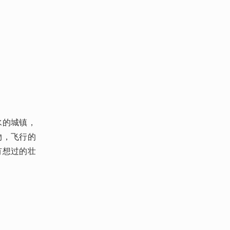
水的城镇，
物，飞行的
有想过的壮