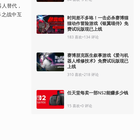
器人替代，
终之战中互
时间差不多咯！一击必杀赛博猫
猫动作冒险游戏《银翼喵侍》免
费试玩版现已上线
183
喜欢
•
134
评论
赛博朋克医生叙事游戏《爱与机
器人维修技术》免费试玩版现已
上线
310
喜欢
•
218
评论
任天堂每卖一部NS2能赚多少钱
15
喜欢
•
0
评论