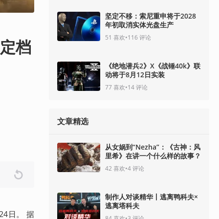
坚定不移：索尼重申将于2028
年初取消实体光盘生产
51
喜欢
•
116
评论
”定档
《绝地潜兵2》X《战锤40k》联
动将于8月12日实装
77
喜欢
•
14
评论
文章精选
从女娲到“Nezha”：《古神：风
里希》在讲一个什么样的故事？
42
喜欢
•
4
评论
制作人对谈精华丨逃离鸭科夫×
逃离塔科夫
4日。 据
84
喜欢
•
3
评论