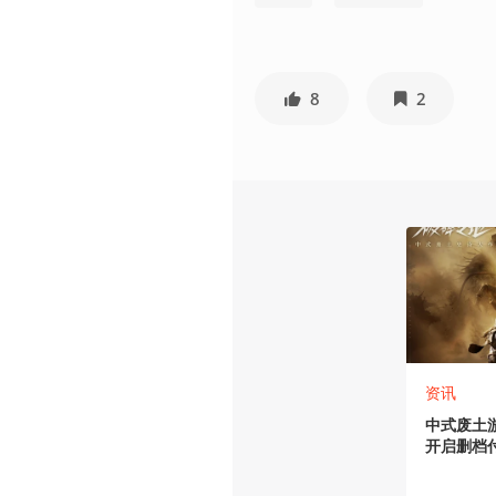
8
2
资讯
中式废土游
开启删档