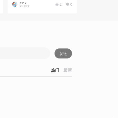
YT17
2
0
43 分钟前
发送
热门
最新