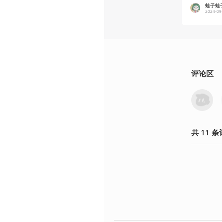
蛙子蛙
2024-09
评论区
共
11
条