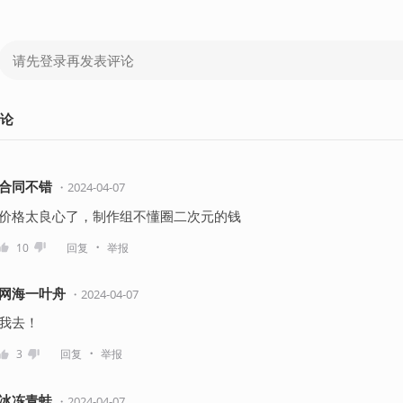
论
合同不错
・
2024-04-07
价格太良心了，制作组不懂圈二次元的钱
・
10
回复
举报
网海一叶舟
・
2024-04-07
我去！
・
3
回复
举报
冰冻青蛙
・
2024-04-07