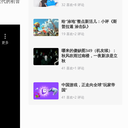
可取代的初音
32
喜欢
•
8
评论
给“涂地”整点新活儿：小评《斯
普拉遁 涂击队》
19
喜欢
•
2
评论
哪来的傻缺图349（机友续）：
秋风吹雨过南楼，一夜新凉是立
秋
41
喜欢
•
1
评论
中国游戏，正走向全球“玩家帝
国”
41
喜欢
•
2
评论