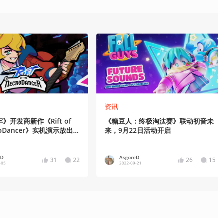
资讯
》开发商新作《Rift of
《糖豆人：终极淘汰赛》联动初音未
croDancer》实机演示放出，
来，9月22日活动开启
定
eD
AsgoreD
31
22
26
15
-05
2022-09-21