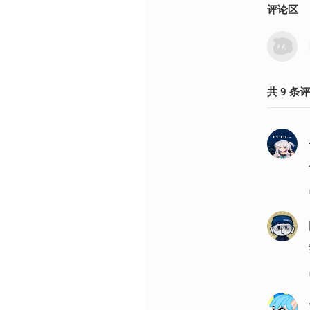
评论区
共
9
条
评