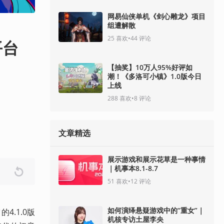
网易仙侠单机《剑心雕龙》项目
组遭解散
25
喜欢
•
44
评论
平台
【抽奖】10万人95%好评如
潮！《多洛可小镇》1.0版今日
上线
288
喜欢
•
8
评论
文章精选
展示游戏和展示花草是一种事情
｜机事本8.1-8.7
51
喜欢
•
12
评论
如何演绎悬疑游戏中的“重女”｜
的4.1.0版
机核专访土屋李央