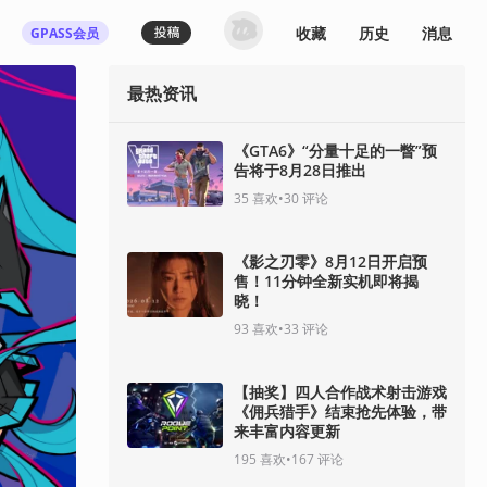
收藏
历史
消息
GPASS会员
最热资讯
《GTA6》“分量十足的一瞥”预
告将于8月28日推出
35
喜欢
•
30
评论
《影之刃零》8月12日开启预
售！11分钟全新实机即将揭
晓！
93
喜欢
•
33
评论
【抽奖】四人合作战术射击游戏
《佣兵猎手》结束抢先体验，带
来丰富内容更新
195
喜欢
•
167
评论