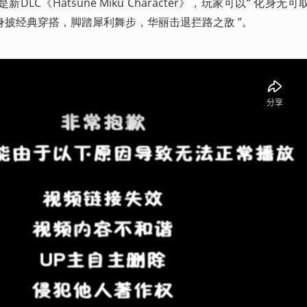
C《Hatsune Miku Character》，玩家可以“ 化身无
披经典穿搭，脚踏犀利舞步，华丽击退拦路之敌 ”。