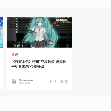
资讯
《行家本色》特辑“究极歌姬 虚拟歌
手初音未来”今晚播出
Chimekuma
49
32
2022-03-01