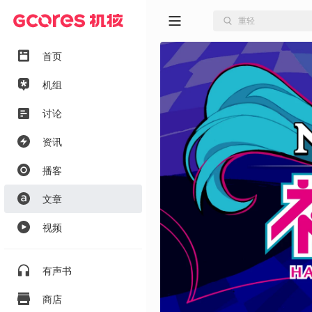
首页
机组
讨论
资讯
播客
文章
视频
有声书
商店