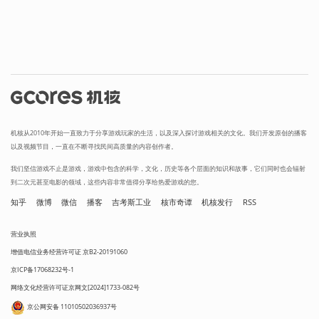
机核从2010年开始一直致力于分享游戏玩家的生活，以及深入探讨游戏相关的文化。我们开发原创的播客
以及视频节目，一直在不断寻找民间高质量的内容创作者。
我们坚信游戏不止是游戏，游戏中包含的科学，文化，历史等各个层面的知识和故事，它们同时也会辐射
到二次元甚至电影的领域，这些内容非常值得分享给热爱游戏的您。
知乎
微博
微信
播客
吉考斯工业
核市奇谭
机核发行
RSS
营业执照
增值电信业务经营许可证 京B2-20191060
京ICP备17068232号-1
网络文化经营许可证京网文[2024]1733-082号
京公网安备 11010502036937号