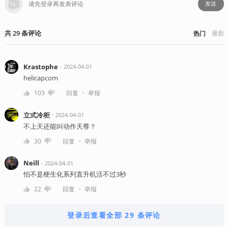
发送
共
29
条
评论
热门
最新
Krastophe
・
2024-04-01
helicapcom
・
103
回复
举报
立式冷柜
・
2024-04-01
不上天还能叫动作天尊？
・
30
回复
举报
Neill
・
2024-04-01
怕不是梗生化系列直升机活不过3秒
・
22
回复
举报
登录后查看全部 29 条评论