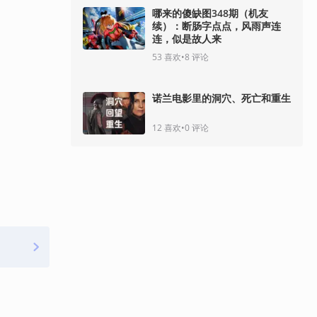
哪来的傻缺图348期（机友
续）：断肠字点点，风雨声连
连，似是故人来
53
喜欢
•
8
评论
诺兰电影里的洞穴、死亡和重生
12
喜欢
•
0
评论