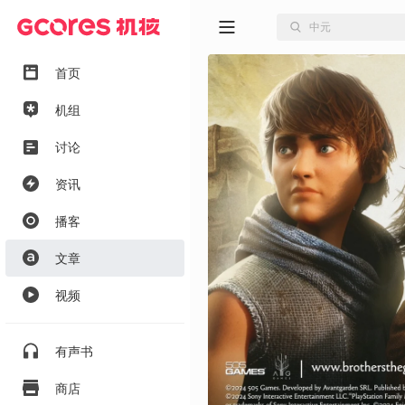
首页
机组
讨论
资讯
播客
文章
视频
有声书
商店