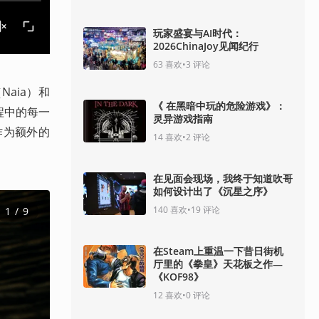
玩家盛宴与AI时代：
2026ChinaJoy见闻纪行
63
喜欢
•
3
评论
Naia）和
《 在黑暗中玩的危险游戏》：
程中的每一
灵异游戏指南
作为额外的
14
喜欢
•
2
评论
在见面会现场，我终于知道吹哥
如何设计出了《沉星之序》
140
喜欢
•
19
评论
1
 / 
9
在Steam上重温一下昔日街机
厅里的《拳皇》天花板之作—
《KOF98》
12
喜欢
•
0
评论