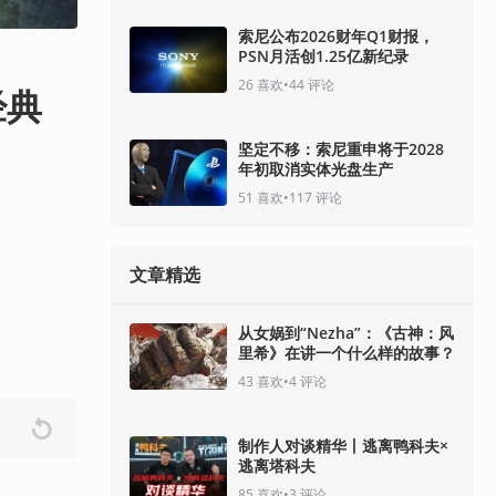
索尼公布2026财年Q1财报，
PSN月活创1.25亿新纪录
26
喜欢
•
44
评论
经典
坚定不移：索尼重申将于2028
年初取消实体光盘生产
51
喜欢
•
117
评论
文章精选
从女娲到“Nezha”：《古神：风
里希》在讲一个什么样的故事？
43
喜欢
•
4
评论
制作人对谈精华丨逃离鸭科夫×
逃离塔科夫
85
喜欢
•
3
评论