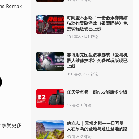
s Remak
时间差不多咯！一击必杀赛博猫
猫动作冒险游戏《银翼喵侍》免
费试玩版现已上线
191
喜欢
•
141
评论
赛博朋克医生叙事游戏《爱与机
器人维修技术》免费试玩版现已
上线
316
喜欢
•
222
评论
任天堂每卖一部NS2能赚多少钱
16
喜欢
•
0
评论
他方志 | 无墙之殿——日耳曼
台享受更多
人在冰岛的圣地与通往圣地的路
43
喜欢
•
2
评论