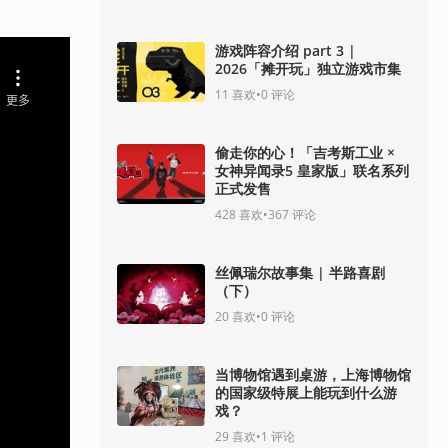
游戏阵容介绍 part 3 |
2026「摊开玩」独立游戏市集
11
喜欢
•
0
评论
偷走你的心！「吉考斯工业 ×
女神异闻录5 皇家版」联名系列
正式发售
428
喜欢
•
367
评论
丝佩瑞尔故事集 | 半路喜剧
（下）
20
喜欢
•
0
评论
当博物馆遇到桌游，上海博物馆
的国家级特展上能玩到什么游
戏？
29
喜欢
•
1
评论