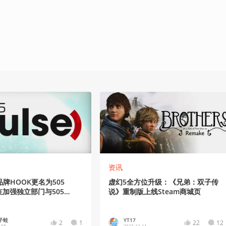
资讯
牌HOOK更名为505
虚幻5全方位升级：《兄弟：双子传
旨在加强独立部门与505
说》重制版上线Steam商城页
之间联系
子蛙
YT17
2
1
22
12
-08
2023-12-11