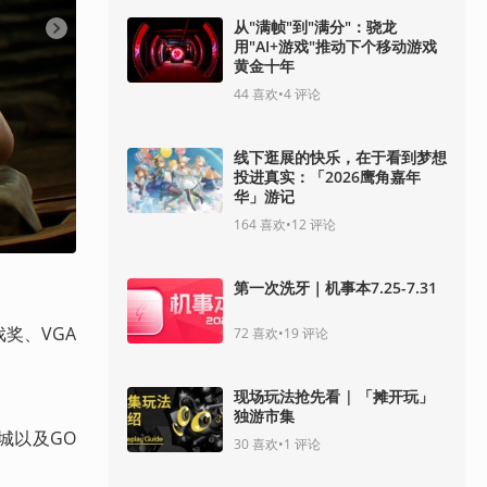
从"满帧"到"满分"：骁龙
用"AI+游戏"推动下个移动游戏
黄金十年
44
喜欢
•
4
评论
线下逛展的快乐，在于看到梦想
投进真实：「2026鹰角嘉年
华」游记
164
喜欢
•
12
评论
第一次洗牙｜机事本7.25-7.31
奖、VGA 
72
喜欢
•
19
评论
现场玩法抢先看 | 「摊开玩」
独游市集
戏商城以及GO
30
喜欢
•
1
评论