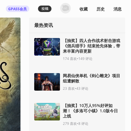
收藏
历史
消息
GPASS会员
最热资讯
【抽奖】四人合作战术射击游戏
《佣兵猎手》结束抢先体验，带
来丰富内容更新
174
喜欢
•
149
评论
网易仙侠单机《剑心雕龙》项目
组遭解散
23
喜欢
•
43
评论
【抽奖】10万人95%好评如
潮！《多洛可小镇》1.0版今日
上线
279
喜欢
•
8
评论