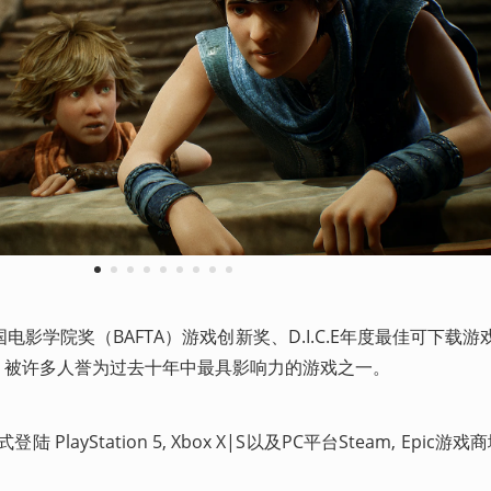
1
2
3
4
5
6
7
8
9
影学院奖（BAFTA）游戏创新奖、D.I.C.E年度最佳可下载游戏
殊荣，被许多人誉为过去十年中最具影响力的游戏之一。
layStation 5, Xbox X|S以及PC平台Steam, Epic游