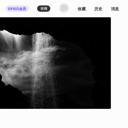
收藏
历史
消息
GPASS会员
登录机核你可以：
下载收藏播客节目
多端历史播放同步
发布内容动态/评论
关注喜欢的创作者
登录 / 注册