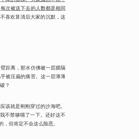
，每次被送下去的人数都是相同
我不喜欢算清后大家的沉默，这
一臂距离，那水仿佛被一层膜隔
几乎被压扁的痛苦。这一层薄薄
破？
那应该就是刚刚穿过的沙海吧。
，我不禁哆嗦了一下。还好这不
色的，但肯定不会这么险恶。