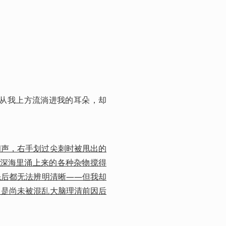
胧地从我上方流淌进我的耳朵，却
细声，右手划过尖刺时被甩出的
记忆深海里涌上来的各种杂物搅得
先后都无法辨明清晰——但我却
，是尚未被混乱大脑理清前因后