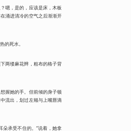
板？嗯，是的，应该是床，木板
脑在涌进清冷的空气之后渐渐开
热的死水。
顺下两缕麻花辫，粗布的格子背
是想握她的手。但前倾的身子顿
其中流出，划过左颊与上嘴唇滴
耳朵承受不住的。”说着，她拿