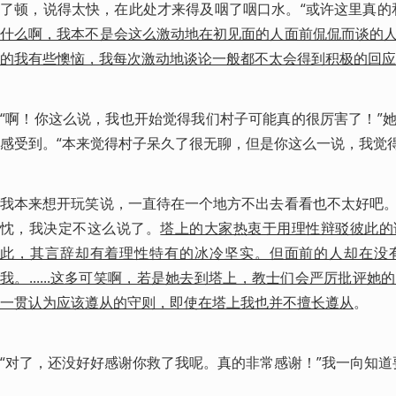
了顿，说得太快，在此处才来得及咽了咽口水。“或许这里真的
什么啊，我本不是会这么激动地在初见面的人面前侃侃而谈的
的我有些懊恼，我每次激动地谈论一般都不太会得到积极的回应
“啊！你这么说，我也开始觉得我们村子可能真的很厉害了！”
感受到。“本来觉得村子呆久了很无聊，但是你这么一说，我觉
我本来想开玩笑说，一直待在一个地方不出去看看也不太好吧
忱，我决定不这么说了。
塔上的大家热衷于用理性辩驳彼此的
此，其言辞却有着理性特有的冰冷坚实。但面前的人却在没
我。......这多可笑啊，若是她去到塔上，教士们会严厉批评
一贯认为应该遵从的守则，即使在塔上我也并不擅长遵从
。
“对了，还没好好感谢你救了我呢。真的非常感谢！”我一向知道