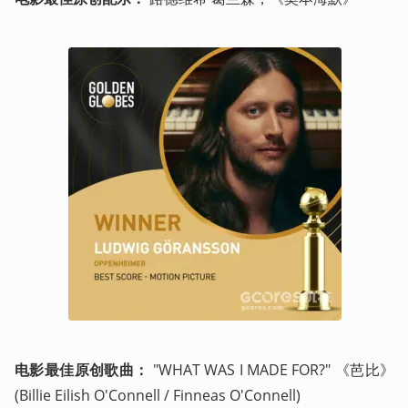
电影最佳原创歌曲：
 "WHAT WAS I MADE FOR?" 《芭比》
(Billie Eilish O'Connell / Finneas O'Connell)