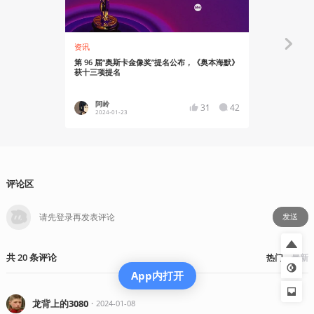
资讯
资讯
第 96 届“奥斯卡金像奖”提名公布，《奥本海默》
电影《奥本
获十三项提名
活动
阿岭
Chime
31
42
2024-01-23
2024-03
评论区
发送
共
20
条
评论
热门
最新
App内打开
龙背上的3080
・
2024-01-08