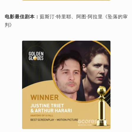
电影最佳剧本：
茹斯汀·特里耶、阿图·阿拉里《坠落的审
判》