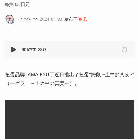
每抽300日元
2024-01-03
发布于
资讯
Chimekuma
收听本文
00:27
扭蛋品牌TAMA-KYU于近日推出了扭蛋“鼹鼠 ~土中的真实~”
（モグラ　～土の中の真実～）。 