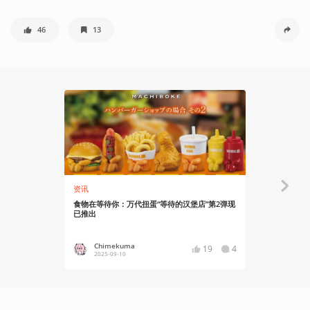
46
13
资讯
资讯
食物在等待你：万代扭蛋“等待的汉堡店”第2弹现
一起折叠：
已推出
Chimekuma
Chime
19
4
2025-09-10
2025-03