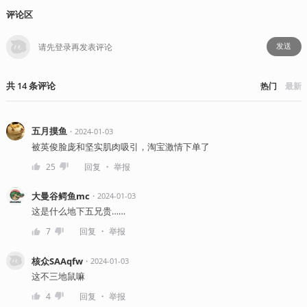
评论区
发送
共
14
条
评论
热门
最新
五月摸鱼
・
2024-01-03
被英俊脸庞和坚实肌肉吸引，淘宝激情下单了
・
25
回复
举报
大曼谷鳄鱼mc
・
2024-01-03
这是什么地下五兄贵……
・
7
回复
举报
核众SAAqfw
・
2024-01-03
这不三地鼠嘛
・
4
回复
举报