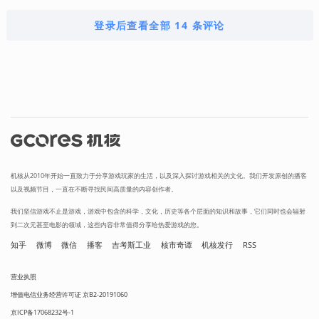
登录后查看全部 14 条评论
机核从2010年开始一直致力于分享游戏玩家的生活，以及深入探讨游戏相关的文化。我们开发原创的播客
以及视频节目，一直在不断寻找民间高质量的内容创作者。
我们坚信游戏不止是游戏，游戏中包含的科学，文化，历史等各个层面的知识和故事，它们同时也会辐射
到二次元甚至电影的领域，这些内容非常值得分享给热爱游戏的您。
知乎
微博
微信
播客
吉考斯工业
核市奇谭
机核发行
RSS
营业执照
增值电信业务经营许可证 京B2-20191060
京ICP备17068232号-1