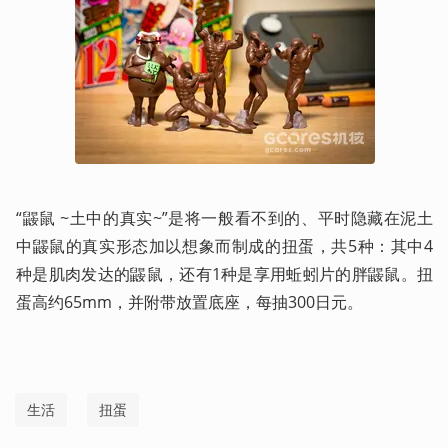
“鼹鼠 ~土中的真实~”是将一般看不到的、平时隐藏在泥土
中鼹鼠的真实形态加以想象而制成的扭蛋，共5种：其中4
种是肌肉发达的鼹鼠，还有1种是享用蚯蚓片的胖鼹鼠。扭
蛋高约65mm，并附带放置底座，每抽300日元。
生活
扭蛋