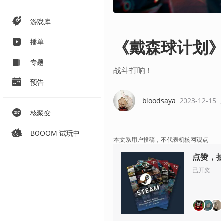
游戏库
《戴森球计划》
播单
专题
战斗打响！
预告
bloodsaya
2023-12-15
核聚变
BOOOM 试玩中
本文系用户投稿，不代表机核网观点
点赞，抽
已开奖