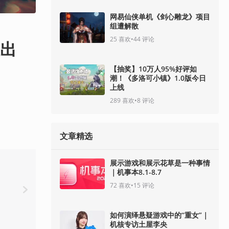
网易仙侠单机《剑心雕龙》项目
组遭解散
25
喜欢
•
44
评论
推出
【抽奖】10万人95%好评如
潮！《多洛可小镇》1.0版今日
上线
289
喜欢
•
8
评论
文章精选
展示游戏和展示花草是一种事情
｜机事本8.1-8.7
72
喜欢
•
15
评论
如何演绎悬疑游戏中的“重女”｜
机核专访土屋李央