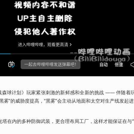
戴森球计划》玩家紧张刺激的新鲜感和全新的挑战 —— 伴随着
黑雾”的威胁度提高，“黑雾”会主动从地面和太空对生产线发起
光塔在内的多种防御武装，更合理布局工厂，这样才能保证在与“