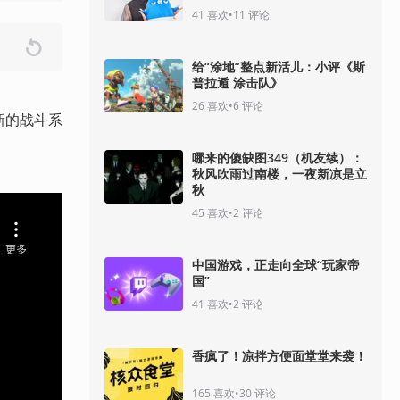
41
喜欢
•
11
评论
给“涂地”整点新活儿：小评《斯
普拉遁 涂击队》
26
喜欢
•
6
评论
新的战斗系
哪来的傻缺图349（机友续）：
秋风吹雨过南楼，一夜新凉是立
秋
45
喜欢
•
2
评论
中国游戏，正走向全球“玩家帝
国”
41
喜欢
•
2
评论
香疯了！凉拌方便面堂堂来袭！
165
喜欢
•
30
评论