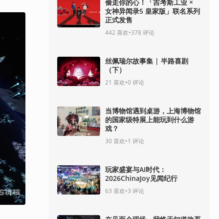
偷走你的心！「吉考斯工业 ×
女神异闻录5 皇家版」联名系列
正式发售
442
喜欢
•
378
评论
丝佩瑞尔故事集 | 半路喜剧
（下）
21
喜欢
•
0
评论
当博物馆遇到桌游，上海博物馆
的国家级特展上能玩到什么游
戏？
30
喜欢
•
1
评论
玩家盛宴与AI时代：
2026ChinaJoy见闻纪行
63
喜欢
•
3
评论