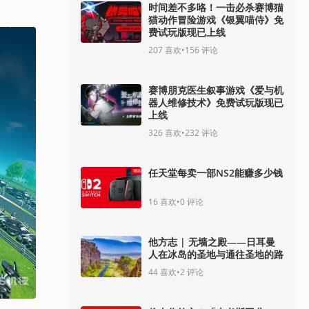
时间差不多咯！一击必杀赛博猫
猫动作冒险游戏《银翼喵侍》免
费试玩版现已上线
207
喜欢
•
156
评论
赛博朋克医生叙事游戏《爱与机
器人维修技术》免费试玩版现已
上线
326
喜欢
•
232
评论
任天堂每卖一部NS2能赚多少钱
16
喜欢
•
0
评论
他方志 | 无墙之殿——日耳曼
人在冰岛的圣地与通往圣地的路
44
喜欢
•
2
评论