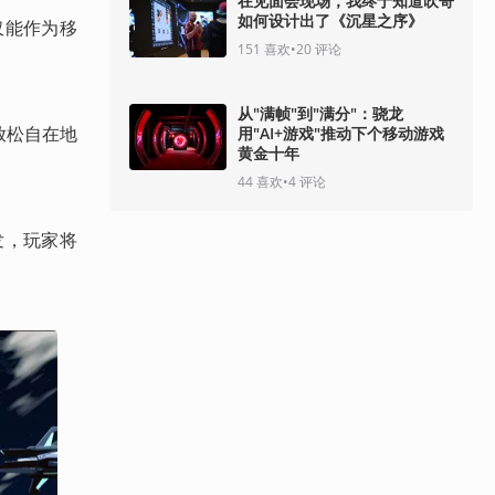
在见面会现场，我终于知道吹哥
如何设计出了《沉星之序》
仅能作为移
151
喜欢
•
20
评论
从"满帧"到"满分"：骁龙
放松自在地
用"AI+游戏"推动下个移动游戏
黄金十年
44
喜欢
•
4
评论
发，玩家将