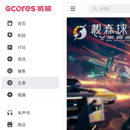
首页
机组
讨论
资讯
播客
文章
视频
有声书
商店