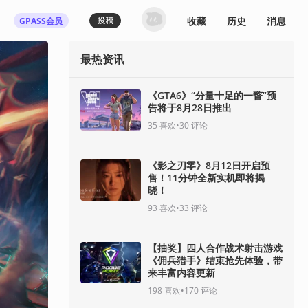
收藏
历史
消息
GPASS会员
最热资讯
《GTA6》“分量十足的一瞥”预
告将于8月28日推出
35
喜欢
•
30
评论
《影之刃零》8月12日开启预
售！11分钟全新实机即将揭
晓！
93
喜欢
•
33
评论
【抽奖】四人合作战术射击游戏
《佣兵猎手》结束抢先体验，带
来丰富内容更新
198
喜欢
•
170
评论