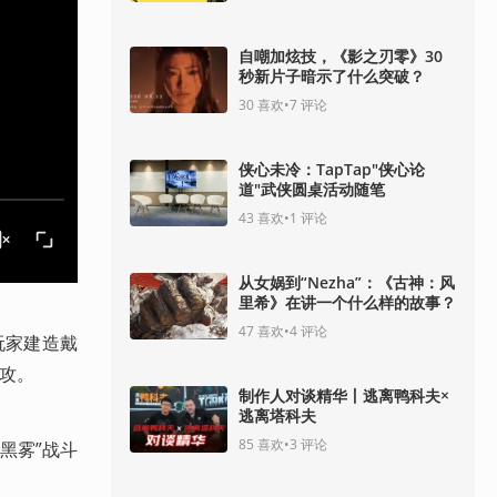
自嘲加炫技，《影之刃零》30
秒新片子暗示了什么突破？
30
喜欢
•
7
评论
侠心未冷：TapTap"侠心论
道"武侠圆桌活动随笔
43
喜欢
•
1
评论
从女娲到“Nezha”：《古神：风
里希》在讲一个什么样的故事？
47
喜欢
•
4
评论
玩家建造戴
进攻。
制作人对谈精华丨逃离鸭科夫×
逃离塔科夫
85
喜欢
•
3
评论
黑雾”战斗