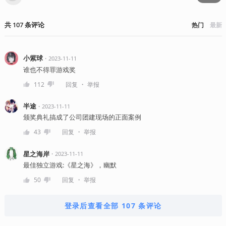
共
107
条
评论
热门
最新
小紫球
・
2023-11-11
谁也不得罪游戏奖
・
112
回复
举报
半途
・
2023-11-11
颁奖典礼搞成了公司团建现场的正面案例
・
43
回复
举报
星之海岸
・
2023-11-11
最佳独立游戏:《星之海》，幽默
・
50
回复
举报
登录后查看全部 107 条评论