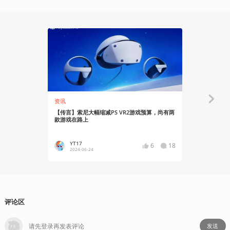
资讯
资讯
【传言】索尼大幅缩减PS VR2游戏预算，尚有两
《漫游者：命运
款游戏在路上
游戏确认登陆P
YT17
YT17
6
18
2024-06-24
2023-06
评论区
发送