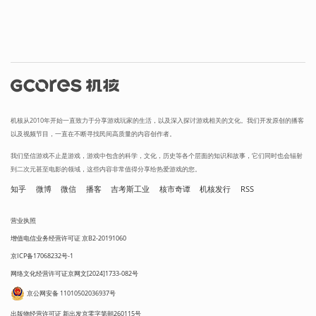
机核从2010年开始一直致力于分享游戏玩家的生活，以及深入探讨游戏相关的文化。我们开发原创的播客
以及视频节目，一直在不断寻找民间高质量的内容创作者。
我们坚信游戏不止是游戏，游戏中包含的科学，文化，历史等各个层面的知识和故事，它们同时也会辐射
到二次元甚至电影的领域，这些内容非常值得分享给热爱游戏的您。
知乎
微博
微信
播客
吉考斯工业
核市奇谭
机核发行
RSS
营业执照
增值电信业务经营许可证 京B2-20191060
京ICP备17068232号-1
网络文化经营许可证京网文[2024]1733-082号
京公网安备 11010502036937号
出版物经营许可证 新出发京零字第朝260115号