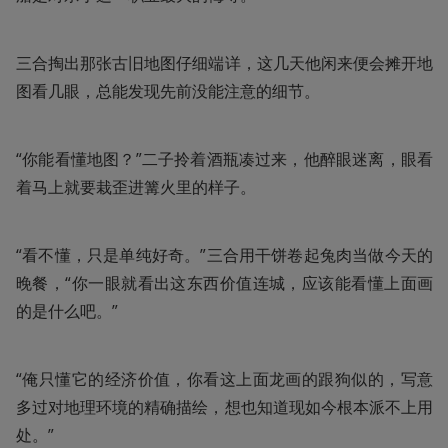
三合掏出那张古旧地图仔细端详，这几天他闲来便会摊开地
图看几眼，总能发现先前没能注意的细节。
“你能看懂地图？”二子拎着酒瓶凑过来，他醉眼迷离，眼看
着马上就要栽歪进篝火里的样子。
“看不懂，只是单纯好奇。”三合用干饼卷起兔肉当做今天的
晚餐，“你一眼就看出这东西价值连城，应该能看懂上面画
的是什么吧。”
“俺只懂它的经济价值，你看这上面龙画的跟狗似的，写意
多过对地理环境的精确描绘，想也知道现如今根本派不上用
处。”