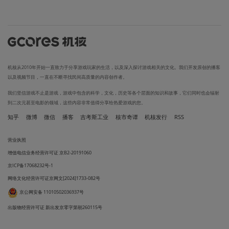
机核从2010年开始一直致力于分享游戏玩家的生活，以及深入探讨游戏相关的文化。我们开发原创的播客
以及视频节目，一直在不断寻找民间高质量的内容创作者。
我们坚信游戏不止是游戏，游戏中包含的科学，文化，历史等各个层面的知识和故事，它们同时也会辐射
到二次元甚至电影的领域，这些内容非常值得分享给热爱游戏的您。
知乎
微博
微信
播客
吉考斯工业
核市奇谭
机核发行
RSS
营业执照
增值电信业务经营许可证 京B2-20191060
京ICP备17068232号-1
网络文化经营许可证京网文[2024]1733-082号
京公网安备 11010502036937号
出版物经营许可证 新出发京零字第朝260115号