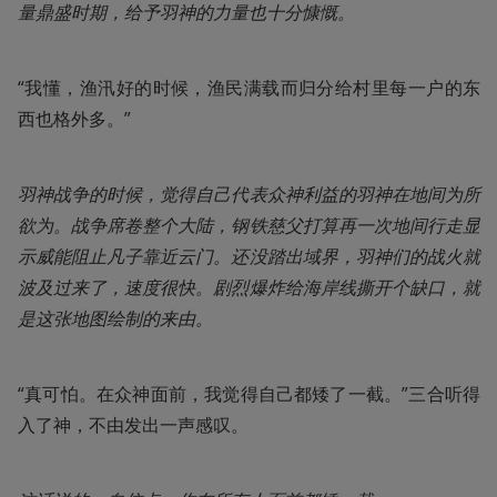
量鼎盛时期，给予羽神的力量也十分慷慨。
“我懂，渔汛好的时候，渔民满载而归分给村里每一户的东
西也格外多。”
羽神战争的时候，觉得自己代表众神利益的羽神在地间为所
欲为。战争席卷整个大陆，钢铁慈父打算再一次地间行走显
示威能阻止凡子靠近云门。还没踏出域界，羽神们的战火就
波及过来了，速度很快。剧烈爆炸给海岸线撕开个缺口，就
是这张地图绘制的来由。
“真可怕。在众神面前，我觉得自己都矮了一截。”三合听得
入了神，不由发出一声感叹。