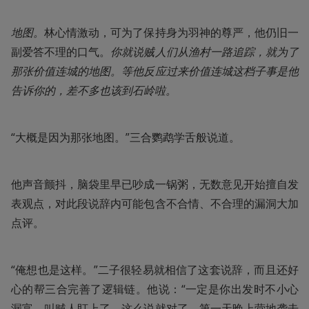
地图。
林心情激动，可为了保持身为羽神的尊严，他仍旧一
副爱答不理的口气。
你就说贼人们从渔村一路追踪，就为了
那张价值连城的地图。等他反应过来价值连城这档子事是他
告诉你的，差不多也该到石岭啦。
“大概是因为那张地图。”三合鹦鹉学舌般说道。
他声音颤抖，脑袋里早已吵成一锅粥，无数意见开始擅自发
表观点，对此段说辞内可能包含不合情、不合理的漏洞大加
点评。
“俺想也是这样。”二子很轻易就相信了这套说辞，而且还好
心的帮三合完善了逻辑链。他说：“一定是你出发时不小心
漏富，叫贼人盯上了。这么说就对了，第一天晚上营地袭击