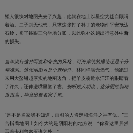
矮人很快对地图失去了兴趣，他躺在地上以星空为毯自顾喝
着酒。二子别无他想，只求这张打了补丁的老物件平安抵达
石岭，卖了钱跟三合坐地分账，以此弥补这趟出行意外中断
的损失。
当年流行这种写意和夸张的风格，可海岸线的描绘还是十分
精准的。这张地图可是个老物件。
林同样满壳酒气，他跑过
来用大螯钳起厚实的地图边角，把羊皮凑近水汪汪的眼睛看
了许久，还伸进嘴里尝了尝。
别听矮人胡说，这张图绘制精
度很高，毕竟出自名家手笔。
“是不是名家我不知道，画图的人肯定和海洋之神有仇。”三
合指着地图上如今大约是阴阳村的地方说：“你看这里居然
写着卡利普索灭迹之处。”