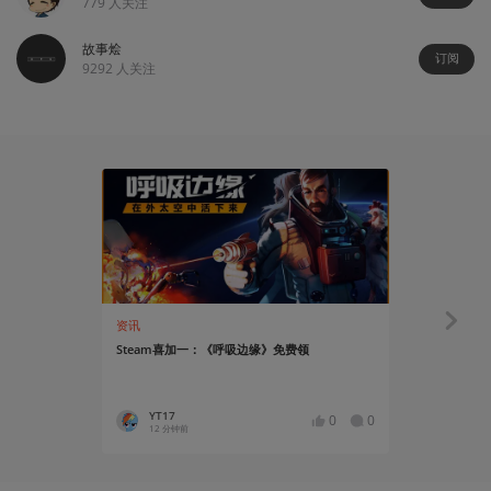
779
人关注
故事烩
订阅
9292
人关注
106:56
资讯
入驻播客
Steam喜加一：《呼吸边缘》免费领
再聊游戏实体
YT17
Lostx4
0
0
12 分钟前
2 小时前