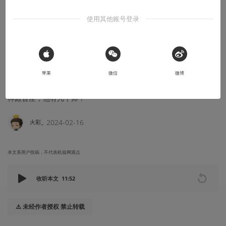
使用其他账号登录
故事烩
 Sign in with Apple
苹果
微信
微博
轻奇幻 | 胡铁效应（31）
神殿首座，他有几个师？
2024-02-16
火彩_
本文系用户投稿，不代表机核网观点
收听本文
11:52
⚠️ 未经作者授权 禁止转载