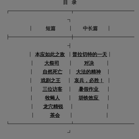
┏━━━━━━━━━━━━┳━━━━━━━━━━━━
┓

┃　　  
短篇  　　
┃        
中长篇
       ┃

┣━━━━━━━━━━━━╋━━━━━━━━━━━━
┫

┃  
本应如此之敌
  ┃
普拉切特的一天
┃

┃        
大祭司
       ┃         
对决
         ┃

┃       
自然死亡
    ┃   
大法的精神
    ┃

┃      
戏剧之王
     ┃  
哀兵，必胜！
  ┃

┃       
三位访客
    ┃     
暑假作业 
     ┃

┃         
牧蝇人
      ┃     
胡铁效应 
     ┃

┃       
龙穴精锐
     ┃                         ┃

┃            
茶会
       ┃                         ┃

┗━━━━━━━━━━━━┻━━━━━━━━━━━━
┛