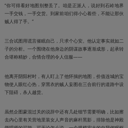
“你可得看好地图别整丢了。咱是正派人，说好到石岭地界
一手交钱，一手交货。到家前咱们得小心着些，不能让那伙
贼人得了手。”
三合试图用谎言催眠自己，只求个心安。他认定事实就如二
子的分析。一个围绕在他身边的阴谋故事逐渐成形，起承转
合堪称精妙，合情合理的令人信服——
他离开阴阳村时，有人盯上了他怀揣的地图，价值连城的宝
物使人眼红心热，穿黑衣的贼人妄图在三合前行的道路中设
下阻碍，杀人越货。
虽然企图蒙混过关的说辞中还有几处细节需要明确，比如擦
去内心里有关营地里装女人声音的麻杆黑影，排除他是神殿
颂唱师的可能。可无论怎么说，一个规模宏大的自我催眠框