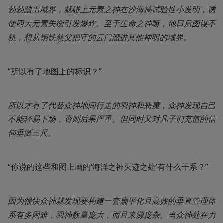
勃勃踏出域界，就碰上元素之神在沙海搞试验性小发明，诱
使四大元素失衡引发爆炸。至于生命之神嘛，他日后图谋不
轨，想从钢铁慈父把守的云门溜进其他神明的域界。
“所以有了地图上的标识？”
所以才有了代替众神地间行走的羽神和恶魔，众神发现自己
不能轻易下场，否则后果严重。但同时又对凡子们充值的信
仰垂涎三尺。
“你说的这些和图上画的‘海洋之神灭迹之处’有什么干系？”
因为很快众神就发现要构建一套扁平化且高效的垂直管理体
系有多困难，羽神数量庞大，而且来源庞杂。当众神处在力