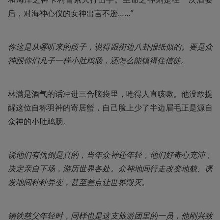
后，对海神心仪的女神出言不逊……”
你这是从哪听来的段子，说得跟街边八卦报纸似的。要是众
神跟你们凡子一样小肚鸡肠，还怎么能镇得住信徒。
林满是酒气的话冲进三合脑袋里，呛得人直咳嗽。他没敢提
醒这位自称羽神的寄居蟹，自己脸上少了半边眉毛正是源自
众神的小肚鸡肠。
说他们有仇倒是真的，当年众神还年轻，他们好奇心充沛，
决定亲自下场，游历世界各处。众神地间行走改变地貌、诱
发地间种种异变，甚至差点让世界毁灭。
钢铁慈父年轻时，同样也是这支旅游团里的一员，他刚兴致