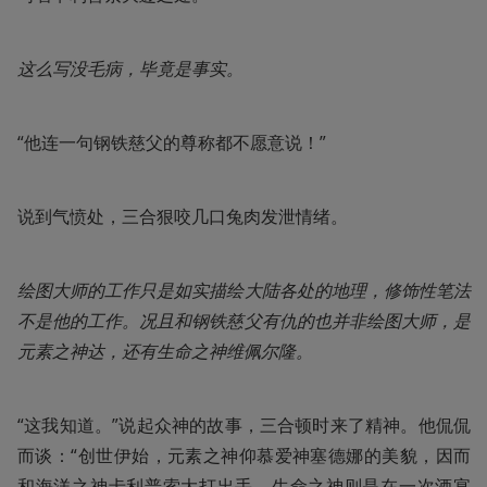
这么写没毛病，毕竟是事实。
“他连一句钢铁慈父的尊称都不愿意说！”
说到气愤处，三合狠咬几口兔肉发泄情绪。
绘图大师的工作只是如实描绘大陆各处的地理，修饰性笔法
不是他的工作。况且和钢铁慈父有仇的也并非绘图大师，是
元素之神达，还有生命之神维佩尔隆。
“这我知道。”说起众神的故事，三合顿时来了精神。他侃侃
而谈：“创世伊始，元素之神仰慕爱神塞德娜的美貌，因而
和海洋之神卡利普索大打出手。生命之神则是在一次酒宴