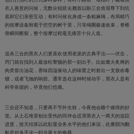
衣人善意的问候，无数尖锐箭尖翘首以盼三合肯屈尊下到坑
底和它们亲密互动；有时问候化身成一条粗麻绳，布局精巧
的按摩设备附着于挖空的树干里，只等绳圈极速收束，脊椎
骨瞬间断裂，整个按摩过程毫无痛苦十分人道。
追杀三合的黑衣人们更喜欢使用老派的古典手法——伏击，
窍门就在找到人最放松警惕的那一刻出手。比如篝火炙烤的
肉类冒出油花，香味四溢催动人的味蕾之时射出一支致命毒
镖，或者飞驰的响箭。通常选在这种时候动手，黑衣人是有
科学依据的，毕竟他们也饿。
三合还不知道，只要再不节外生枝，今夜他会睡个难得的好
觉。从土石堆里刨出受伤的同伴会迟滞黑衣人一两天的追踪
进度，按天结算以此彰显业务水平的他们来说，此番阴沟翻
船是对杀手这一职业最大的侮辱。