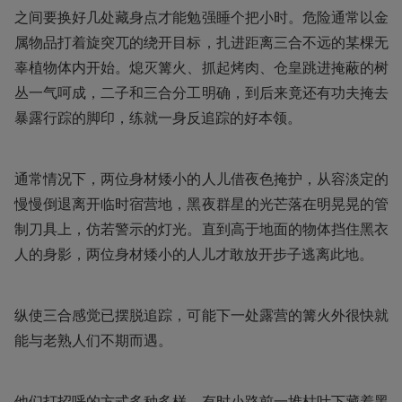
之间要换好几处藏身点才能勉强睡个把小时。危险通常以金
属物品打着旋突兀的绕开目标，扎进距离三合不远的某棵无
辜植物体内开始。熄灭篝火、抓起烤肉、仓皇跳进掩蔽的树
丛一气呵成，二子和三合分工明确，到后来竟还有功夫掩去
暴露行踪的脚印，练就一身反追踪的好本领。
通常情况下，两位身材矮小的人儿借夜色掩护，从容淡定的
慢慢倒退离开临时宿营地，黑夜群星的光芒落在明晃晃的管
制刀具上，仿若警示的灯光。直到高于地面的物体挡住黑衣
人的身影，两位身材矮小的人儿才敢放开步子逃离此地。
纵使三合感觉已摆脱追踪，可能下一处露营的篝火外很快就
能与老熟人们不期而遇。
他们打招呼的方式多种多样，有时小路前一堆枯叶下藏着黑