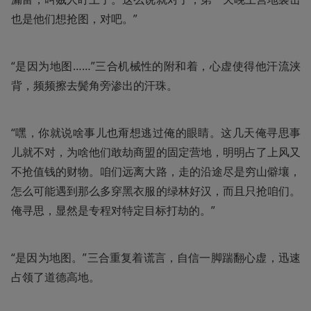
也是他们想抢图，对吧。”
“是因为地图……”三合机械性的附和着，心虚使得他汗流浃
背，频频擦去鬓角旁渗出的汗珠。
“嘿，你就说啥事儿也甭想逃过俺的眼睛。这几天俺寻思事
儿就不对，为啥他们敢劫商盟的固定营地，明明占了上风又
不抢值钱的财物。咱们远离大路，走的沿途尽是穷山僻壤，
怎么可能遇到那么多穿黑衣服的绿林好汉，而且只抢咱们。
俺寻思，显然是专程对特定目标打劫的。”
“是因为地图。”三合重复着谎言，自信一脚踹翻心虚，迅速
占领了道德高地。