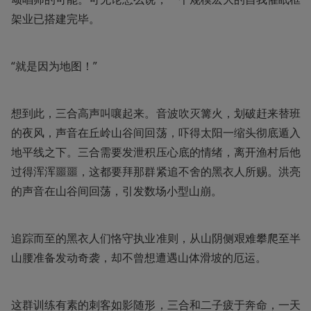
架业已搭建完毕。
“就是因为地图！”
想到此，三合高声叫嚷起来。音波吹灭篝火，划破赶来替班
的夜风，声音在丘岭山谷间回荡，吓得太阳一缩头彻底遁入
地平线之下。三合需要发泄积压心底的情绪，离开渔村后他
过得浑浑噩噩，这都要拜那群紧追不舍的黑衣人所赐。洪亮
的声音在山谷间回荡，引发数场小型山崩。
追踪而至的黑衣人们恪守执业准则，从山阴侧艰难攀爬至半
山腰准备发动奇袭，却不曾想遭遇山体滑坡的厄运。
这群训练有素的刺客如影随形，三合和二子疲于奔命，一天