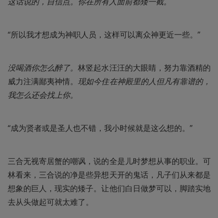
这话说的，自信点。你在所有人面前都矮一截。
“所以我才想成为神职人员，这样可以离众神更近一些。”
没喝酒你怎么醉了。
林竖起水汪汪的大眼睛，努力靠酒精的
威力注满鄙夷神情。
现如今住在神殿里的人但凡有靠谱的，
我怎么还会找上你。
“成为贤者或是圣人也不错，我小时候就是这么想的。”
三合无视寄居蟹的嘲讽，说的全是儿时梦想从事的职业。可
林看来，三合说的净是些异想天开的鬼话，凡子们从来都是
想象的巨人，现实的矮子。让他们白日做梦可以，脚踏实地
去从头做起可就太难了。