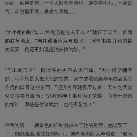
远处，风声萧瑟，一个人影渐渐浮现。她衣着不凡，一身贵
气，却愁眉不展，呆坐在草地上。
“大小姐的时代……终究还是过去了么？”她叹了口气，仰面
躺在草地上。“与其逐渐沦为与‘败犬’、‘浮夸’相提并论的搞
笑元素，倒还不如说是消失掉为好。”
“何出此言？”一阵浑厚的男声从天而降。“大小姐所拥有
的，可不只是大把大把的钞票、家中的黑色豪华车或者装腔
作势的口音这些东西。”还没有等她反应过来，天外之音突
然变得格外激动：“还有精神！那种为了荣耀，而勇于进击
的精神！即使是付诸武力，也绝不足惜！”
话音为落，一柄金色的细剑就掉在了她的身旁。她迟疑了一
下，颤颤巍巍地握住剑柄（。她向着天际大声喊道：“敢问