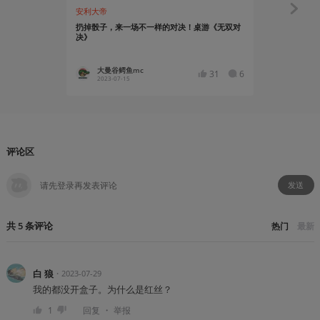
安利大帝
资讯
扔掉骰子，来一场不一样的对决！桌游《无双对
乐博睿酒馆
决》
庭》上海参展
大曼谷鳄鱼mc
乐博睿
31
6
2023-07-15
2023-02
评论区
发送
共
5
条
评论
热门
最新
白 狼
・
2023-07-29
我的都没开盒子。为什么是红丝？
・
1
回复
举报