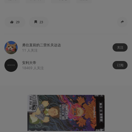
29
23
勇往直前的二营长关达达
关注
11
人关注
安利大帝
订阅
18469
人关注