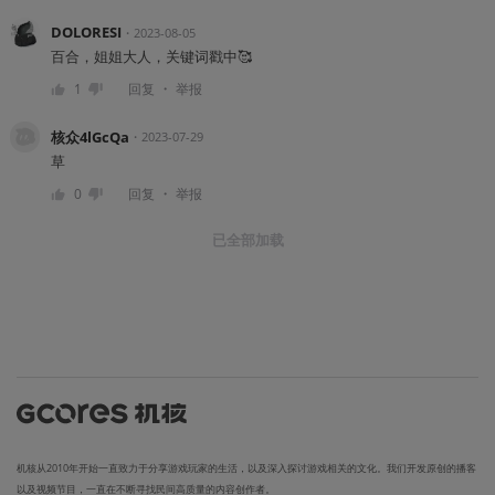
DOLORESI
・
2023-08-05
百合，姐姐大人，关键词戳中🥰
・
1
回复
举报
核众4lGcQa
・
2023-07-29
草
・
0
回复
举报
已全部加载
机核从2010年开始一直致力于分享游戏玩家的生活，以及深入探讨游戏相关的文化。我们开发原创的播客
以及视频节目，一直在不断寻找民间高质量的内容创作者。