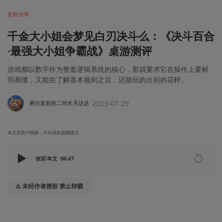
安利大帝
千金大小姐会梦见白刃决斗么：《决斗百合
·最强大小姐争霸战》桌游测评
游戏都以数字作为整套逻辑系统的核心，那就要求它在操作上要鲜
明易懂，又能在了解基本规则之后，还能玩的出别的花样。
2023-07-29
勇往直前的二营长关达达
本文系用户投稿，不代表机核网观点
收听本文
06:47
⚠️ 未经作者授权 禁止转载