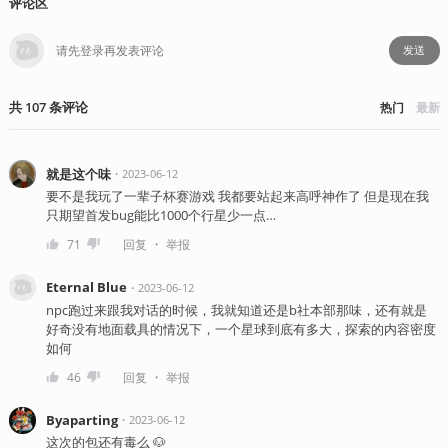
评论区
发送
共
107
条
评论
热门
最新
就是这个味
・
2023-06-12
要不是我玩了一辈子杯赛游戏 我都要站起来高呼神作了 但是现在我
只期望首发bug能比1000个行星少一点…
・
71
回复
举报
Eternal Blue
・
2023-06-12
npc跑过来跟我对话的时候，我就知道还是b社本部那味，还有就是
好奇没有地面载具的情况下，一个星球到底有多大，探索的内容密度
如何
・
46
回复
举报
Byaparting
・
2023-06-12
这次的包还有毒么 🐶