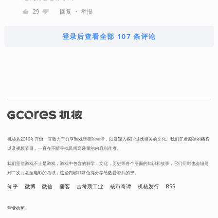
・
29
回复
举报
登录后查看全部 107 条评论
机核从2010年开始一直致力于分享游戏玩家的生活，以及深入探讨游戏相关的文化。我们开发原创的播客
以及视频节目，一直在不断寻找民间高质量的内容创作者。
我们坚信游戏不止是游戏，游戏中包含的科学，文化，历史等各个层面的知识和故事，它们同时也会辐射
到二次元甚至电影的领域，这些内容非常值得分享给热爱游戏的您。
知乎
微博
微信
播客
吉考斯工业
核市奇谭
机核发行
RSS
营业执照