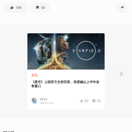
159
33
资讯
资讯
《星空》上线官方支持页面，再度确认上半年发
贝塞斯达确
售窗口
以第一人称
YT17
YT17
50
74
2023-01-03
2022-06