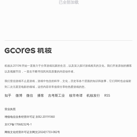
已全部加载
机核从2010年开始一直致力于分享游戏玩家的生活，以及深入探讨游戏相关的文化。我们开发原创的播客
以及视频节目，一直在不断寻找民间高质量的内容创作者。
我们坚信游戏不止是游戏，游戏中包含的科学，文化，历史等各个层面的知识和故事，它们同时也会辐射
到二次元甚至电影的领域，这些内容非常值得分享给热爱游戏的您。
知乎
微博
微信
播客
吉考斯工业
核市奇谭
机核发行
RSS
营业执照
增值电信业务经营许可证 京B2-20191060
京ICP备17068232号-1
网络文化经营许可证京网文[2024]1733-082号