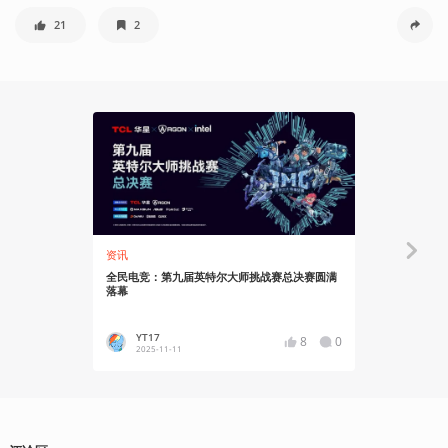
21
2
资讯
显摆显摆
全民电竞：第九届英特尔大师挑战赛总决赛圆满
人人都有好显卡
落幕
YT17
蛙子蛙
8
0
2025-11-11
2024-12