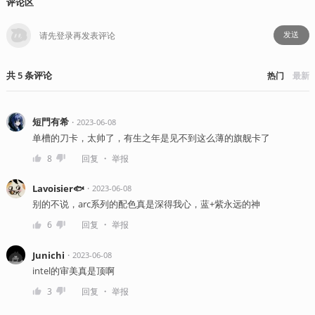
评论区
发送
共
5
条
评论
热门
最新
短門有希
・
2023-06-08
单槽的刀卡，太帅了，有生之年是见不到这么薄的旗舰卡了
・
8
回复
举报
Lavoisier🐟
・
2023-06-08
别的不说，arc系列的配色真是深得我心，蓝+紫永远的神
・
6
回复
举报
Junichi
・
2023-06-08
intel的审美真是顶啊
・
3
回复
举报