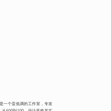
rid是一个蛮低调的工作室，专攻
0，从600到100，设计风格其实