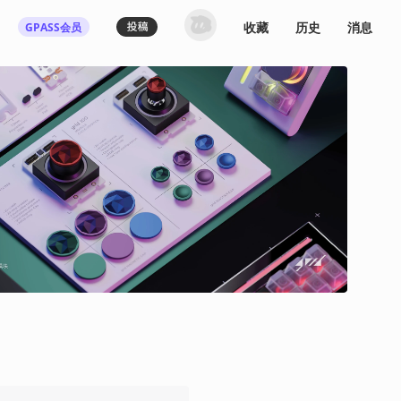
收藏
历史
消息
GPASS会员
登录机核你可以：
下载收藏播客节目
多端历史播放同步
发布内容动态/评论
关注喜欢的创作者
登录 / 注册