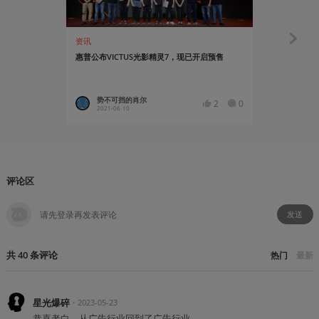
资讯
资讯
惠普公布VICTUS光影精灵7，现已开启预售
OMEN暗影精
代游戏家族
势不可挡的肖尔
Asgor
2
0
2021-06-10
2024-01
评论区
发送
共
40
条
评论
热门
最新
星光爆碎
・
2023-05-23
恭喜老白，从广告行业回到了广告行业