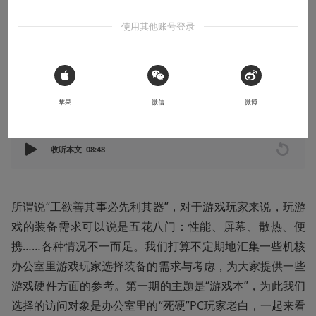
核游戏装备访谈录之一
使用其他账号登录
玩游戏不仅是工作，更是生活的一部分
2023-05-23
势不可挡的肖尔
 Sign in with Apple
苹果
微信
微博
收听本文
08:48
所谓说“工欲善其事必先利其器”，对于游戏玩家来说，玩游
戏的装备需求可以说是五花八门：性能、屏幕、散热、便
携……各种情况不一而足。我们打算不定期地汇集一些机核
办公室里游戏玩家选择装备的需求与考虑，为大家提供一些
游戏硬件方面的参考。第一期的主题是“游戏本”，为此我们
选择的访问对象是办公室里的“死硬”PC玩家老白，一起来看