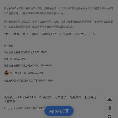
机核从2010年开始一直致力于分享游戏玩家的生活，以及深入探讨游戏相关的文化。我们开发原创的播客
以及视频节目，一直在不断寻找民间高质量的内容创作者。
我们坚信游戏不止是游戏，游戏中包含的科学，文化，历史等各个层面的知识和故事，它们同时也会辐射
到二次元甚至电影的领域，这些内容非常值得分享给热爱游戏的您。
知乎
微博
微信
播客
吉考斯工业
核市奇谭
机核发行
RSS
营业执照
增值电信业务经营许可证 京B2-20191060
京ICP备17068232号-1
网络文化经营许可证京网文[2024]1733-082号
京公网安备 11010502036937号
出版物经营许可证 新出发京零字第朝260115号
联系我们 / CONTACT US
投稿须知
用户协议
隐私政策
社区规定
工作招聘
Copyright © 2009 - 2024 GAMECORES. All Rights Reserved
App内打开