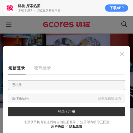
机核-探索热爱
下载APP
下载 机核App 浏览更多精彩内容
短信登录
密码登录
获取短信验证码
登录 / 注册
显摆显摆
未登录手机号验证后将自动注册登录， 注册即表明你已同意
用户协议
和
隐私政策
“中年人打游戏的关键是不能亏待自己”| 机