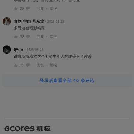
・
88
回复
举报
食物_字肉_号东坡
・
2023-05-23
多亏这台暗影精灵
・
38
回复
举报
诘sin
・
2023-05-23
讲真玩游戏本这个姿势中年人的腰受不了🤣🤣
・
25
回复
举报
登录后查看全部 40 条评论