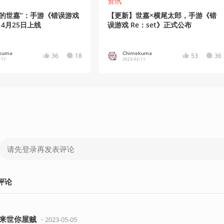
资讯
走的世嘉”：手游《错误游戏
【更新】世嘉×横尾太郎，手游《错
》4月25日上线
误游戏 Re：set》正式公布
kuma
Chimekuma
36
18
53
36
-17
2023-02-11
评论
来世你屋贼
・
2023-05-05