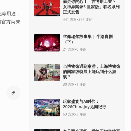
偷走你的心！「吉考斯工业 ×
女神异闻录5 皇家版」联名系列
正式发售
化等用途，
441
喜欢
•
377
评论
前官方尚未
丝佩瑞尔故事集 | 半路喜剧
（下）
21
喜欢
•
0
评论
当博物馆遇到桌游，上海博物馆
的国家级特展上能玩到什么游
戏？
30
喜欢
•
1
评论
玩家盛宴与AI时代：
2026ChinaJoy见闻纪行
63
喜欢
•
3
评论