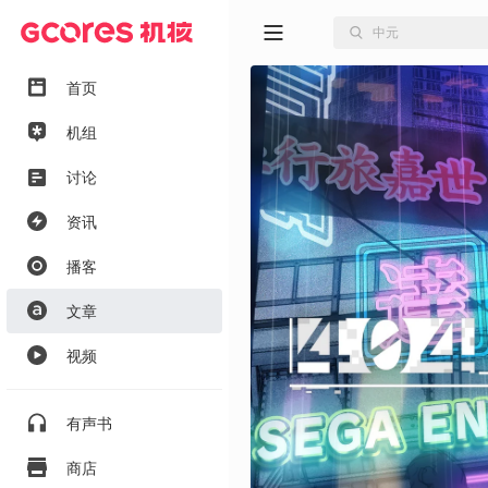
首页
机组
讨论
资讯
播客
文章
视频
有声书
商店