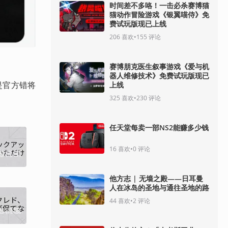
时间差不多咯！一击必杀赛博猫
猫动作冒险游戏《银翼喵侍》免
费试玩版现已上线
206
喜欢
•
155
评论
赛博朋克医生叙事游戏《爱与机
器人维修技术》免费试玩版现已
是官方错将
上线
325
喜欢
•
230
评论
任天堂每卖一部NS2能赚多少钱
16
喜欢
•
0
评论
他方志 | 无墙之殿——日耳曼
人在冰岛的圣地与通往圣地的路
44
喜欢
•
2
评论