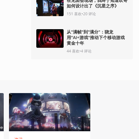
在见面会现场，我终于知道吹哥
如何设计出了《沉星之序》
151
喜欢
•
20
评论
从"满帧"到"满分"：骁龙
用"AI+游戏"推动下个移动游戏
黄金十年
44
喜欢
•
4
评论