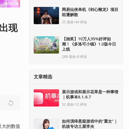
网易仙侠单机《剑心雕龙》项目
组遭解散
25
喜欢
•
44
评论
》出现
【抽奖】10万人95%好评如
潮！《多洛可小镇》1.0版今日
上线
288
喜欢
•
8
评论
文章精选
展示游戏和展示花草是一种事情
｜机事本8.1-8.7
52
喜欢
•
12
评论
如何演绎悬疑游戏中的“重女”｜
重大的数值
机核专访土屋李央