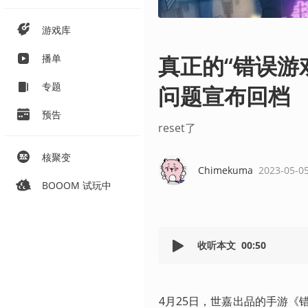
游戏库
真正的“错误游戏
播单
专题
问题宣布回档
预告
reset了
核聚变
Chimekuma
2023-05-0
BOOOM 试玩中
收听本文
00:50
4月25日，世嘉出品的手游《错