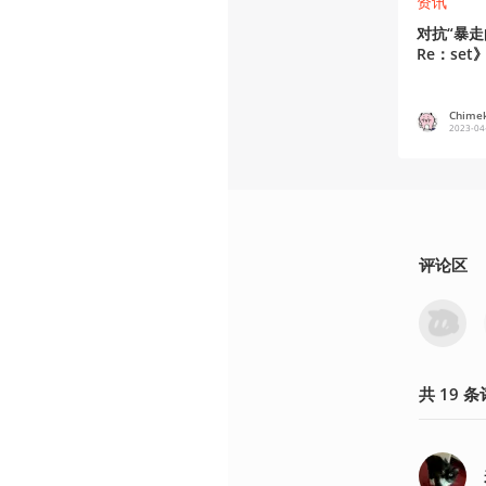
资讯
对抗“暴
Re：set
Chime
2023-04
评论区
共
19
条