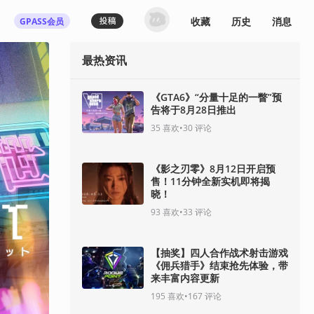
收藏
历史
消息
GPASS会员
最热资讯
登录机核你可以：
下载收藏播客节目
多端历史播放同步
《GTA6》“分量十足的一瞥”预
告将于8月28日推出
发布内容动态/评论
关注喜欢的创作者
35
喜欢
•
30
评论
登录 / 注册
《影之刃零》8月12日开启预
售！11分钟全新实机即将揭
晓！
93
喜欢
•
33
评论
【抽奖】四人合作战术射击游戏
《佣兵猎手》结束抢先体验，带
来丰富内容更新
195
喜欢
•
167
评论