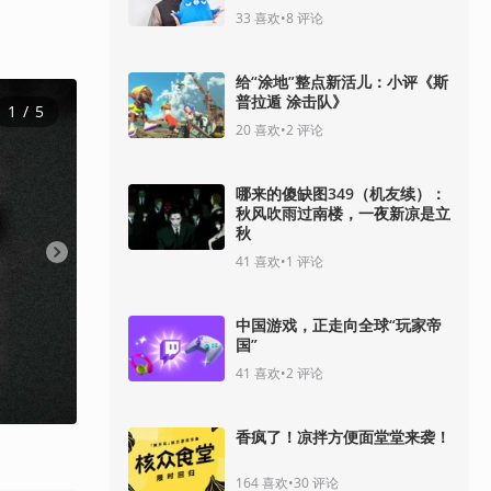
33
喜欢
•
8
评论
给“涂地”整点新活儿：小评《斯
普拉遁 涂击队》
1
 / 
5
20
喜欢
•
2
评论
哪来的傻缺图349（机友续）：
秋风吹雨过南楼，一夜新凉是立
秋
41
喜欢
•
1
评论
中国游戏，正走向全球“玩家帝
国”
41
喜欢
•
2
评论
香疯了！凉拌方便面堂堂来袭！
164
喜欢
•
30
评论