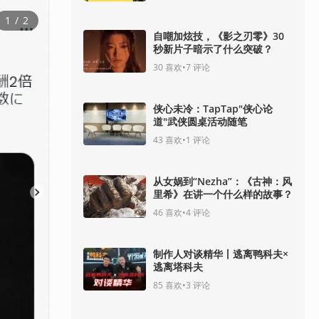
1
 / 
2
自嘲加炫技，《影之刃零》30
秒新片子暗示了什么突破？
30
喜欢
•
7
评论
侠心未冷：TapTap"侠心论
道"武侠圆桌活动随笔
43
喜欢
•
1
评论
从女娲到“Nezha”：《古神：风
里希》在讲一个什么样的故事？
46
喜欢
•
4
评论
制作人对谈精华丨逃离鸭科夫×
逃离塔科夫
85
喜欢
•
3
评论