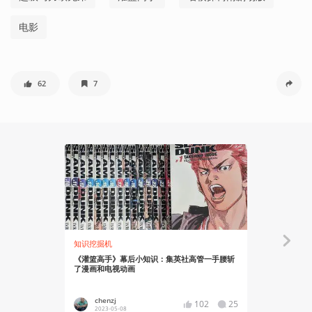
电影
62
7
知识挖掘机
安利大帝
《灌篮高手》幕后小知识：集英社高管一手腰斩
译介：IGN
了漫画和电视动画
chenzj
chenzj
102
25
2023-05-08
2023-04