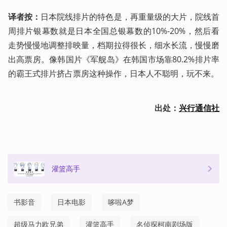
译者按：
日本院线排片的特色是，再重量级的大片，院线首
周排片银幕数就是日本全国总银幕数的10%-20%，然后看
走势慢慢地调整排映量，档期拉得很长，细水长流，慢慢磨
出高票房。像韩国片《军舰岛》在韩国市场靠80.2%排片率
的霸王式排片挤占票房这种操作，日本人不聪明，玩不来。
出处：
兴行通信社
灌篮高手
书影音
日本电影
哆啦A梦
超级马力欧兄弟
灌篮高手
名侦探柯南剧场版