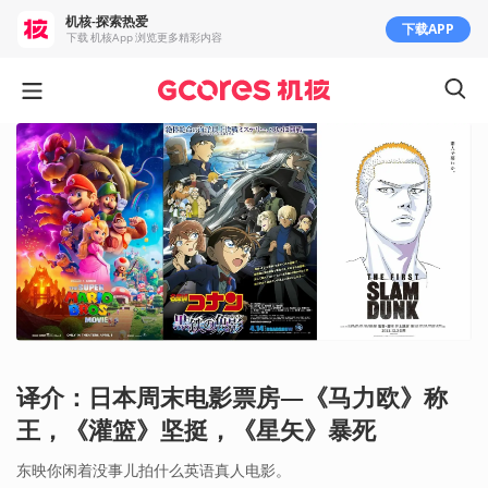
机核-探索热爱
下载APP
下载 机核App 浏览更多精彩内容
译介：日本周末电影票房—《马力欧》称
王，《灌篮》坚挺，《星矢》暴死
东映你闲着没事儿拍什么英语真人电影。