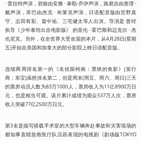
· 普拉特声演，碧姬由安雅 · 泰勒-乔伊声演，路易吉由查理 · 
戴声演，库巴由杰克 · 布莱克声演，日语配音版由宫野真
守、志田有彩、畠中祐、三宅健太等人出演。导演是 曾经
执导《少年泰坦出击电影版》 的亚伦 · 霍巴斯和迈克尔 · 杰
伦尼克。另外，在全世界大受欢迎的本片，从4月28日(星期
五)开始在美国和加拿大的部分影院上映日语配音版。
连续两周排名第一的《名侦探柯南：黑铁的鱼影》(发行
商：东宝)虽然排名第二，但是周末(周五、周六、周日)三天
的票房动员人数为83万1000人，票房收入为11亿8900万日
元，也是相当可观。该片累计成绩为观众537万人次，票房
收入突破77亿2500万日元。
第3名是描写搭载手术室的大型车辆奔赴事故和灾害现场的
都知事直辖急救医疗队活跃表现的电视剧《剧场版TOKYO 