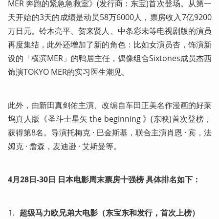
MER 奔跑的紧急急救室》(发行商：东宝)首次登场。从第一
天开始的3天的成绩是动员58万6000人，票房收入7亿9200
万日元。铃木亮平、贺来贤人、中条彩未等电视剧版的演员
再度集结，此外还增加了新的角色：比如女演员杏，饰演新
设的「横滨MER」的鸭居主任，偶像组合Sixtones成员杰西
饰演TOKYO MER的实习医生潮见。
此外，由新田真剑佑主演、改编自车田正美名作漫画的好莱
坞真人版《圣斗士星矢 the beginning 》(东映)首次登榜，
获得第8名。导演托梅克 · 巴金斯基，联合主演肖恩 · 宾，法
姆克 · 詹森，麦迪逊 · 艾斯曼等。
4月28日-30日 日本电影周末票房十强榜 具体排名如下：
超级马力欧兄弟大电影（东宝东和发行，首次上榜）