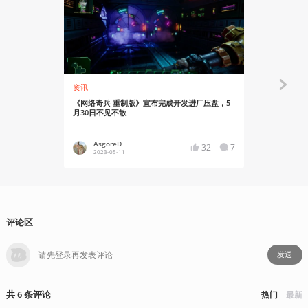
资讯
资讯
《网络奇兵 重制版》宣布完成开发进厂压盘，5
《网络奇兵 
月30日不见不散
开启预购
AsgoreD
Asgor
32
7
2023-05-11
2023-03
评论区
发送
共
6
条
评论
热门
最新