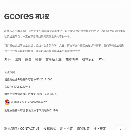
机核从2010年开始一直致力于分享游戏玩家的生活，以及深入探讨游戏相关的文化。我们开发原创的播客
以及视频节目，一直在不断寻找民间高质量的内容创作者。
我们坚信游戏不止是游戏，游戏中包含的科学，文化，历史等各个层面的知识和故事，它们同时也会辐射
到二次元甚至电影的领域，这些内容非常值得分享给热爱游戏的您。
知乎
微博
微信
播客
吉考斯工业
核市奇谭
机核发行
RSS
营业执照
增值电信业务经营许可证 京B2-20191060
京ICP备17068232号-1
网络文化经营许可证京网文[2024]1733-082号
京公网安备 11010502036937号
出版物经营许可证 新出发京零字第朝260115号
联系我们 / CONTACT US
投稿须知
用户协议
隐私政策
社区规定