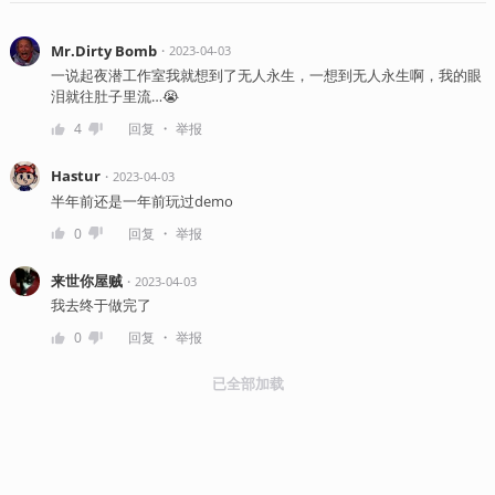
Mr.Dirty Bomb
・
2023-04-03
一说起夜潜工作室我就想到了无人永生，一想到无人永生啊，我的眼
泪就往肚子里流…😭
・
4
回复
举报
Hastur
・
2023-04-03
半年前还是一年前玩过demo
・
0
回复
举报
来世你屋贼
・
2023-04-03
我去终于做完了
・
0
回复
举报
已全部加载