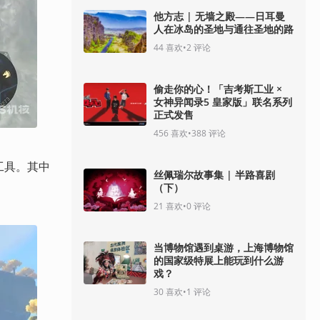
他方志 | 无墙之殿——日耳曼
人在冰岛的圣地与通往圣地的路
44
喜欢
•
2
评论
偷走你的心！「吉考斯工业 ×
女神异闻录5 皇家版」联名系列
正式发售
456
喜欢
•
388
评论
工具。其中
丝佩瑞尔故事集 | 半路喜剧
（下）
21
喜欢
•
0
评论
当博物馆遇到桌游，上海博物馆
的国家级特展上能玩到什么游
戏？
30
喜欢
•
1
评论