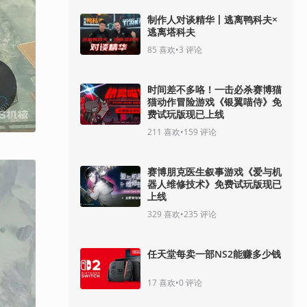
制作人对谈精华丨逃离鸭科夫×
逃离塔科夫
85
喜欢
•
3
评论
时间差不多咯！一击必杀赛博猫
猫动作冒险游戏《银翼喵侍》免
费试玩版现已上线
211
喜欢
•
159
评论
赛博朋克医生叙事游戏《爱与机
器人维修技术》免费试玩版现已
上线
329
喜欢
•
235
评论
任天堂每卖一部NS2能赚多少钱
17
喜欢
•
0
评论