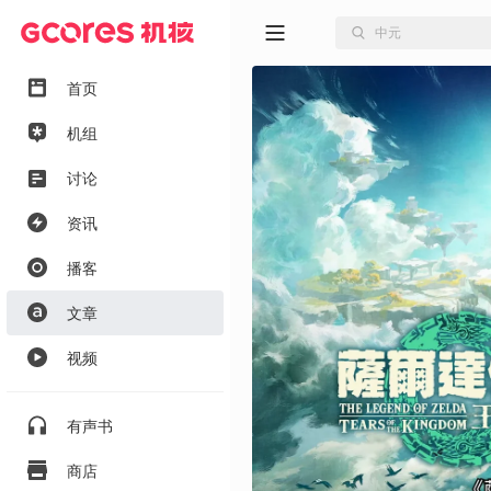
首页
机组
讨论
资讯
播客
文章
视频
有声书
商店