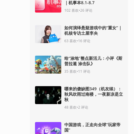
｜机事本8.1-8.7
102
喜欢
•
26
评论
如何演绎悬疑游戏中的“重女”｜
机核专访土屋李央
63
喜欢
•
16
评论
给“涂地”整点新活儿：小评《斯
普拉遁 涂击队》
35
喜欢
•
11
评论
哪来的傻缺图349（机友续）：
秋风吹雨过南楼，一夜新凉是立
秋
48
喜欢
•
2
评论
中国游戏，正走向全球“玩家帝
国”