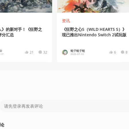
资讯
人》的新对手！《狂野之
《狂野之心S（WILD HEARTS S）》
评分汇总
现已推出Nintendo Switch 2试玩版
eD
蛙子蛙子蛙
21
32
6
8
-17
2025-07-10
论