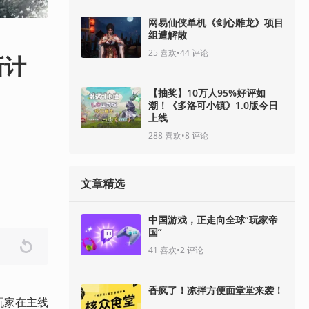
网易仙侠单机《剑心雕龙》项目
组遭解散
25
喜欢
•
44
评论
新计
【抽奖】10万人95%好评如
潮！《多洛可小镇》1.0版今日
上线
288
喜欢
•
8
评论
文章精选
中国游戏，正走向全球“玩家帝
国”
41
喜欢
•
2
评论
香疯了！凉拌方便面堂堂来袭！
玩家在主线