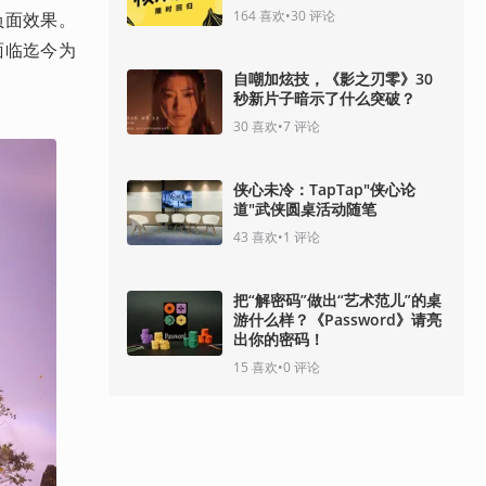
164
喜欢
•
30
评论
负面效果。
面临迄今为
自嘲加炫技，《影之刃零》30
秒新片子暗示了什么突破？
30
喜欢
•
7
评论
侠心未冷：TapTap"侠心论
道"武侠圆桌活动随笔
43
喜欢
•
1
评论
把“解密码”做出“艺术范儿”的桌
游什么样？《Password》请亮
出你的密码！
15
喜欢
•
0
评论