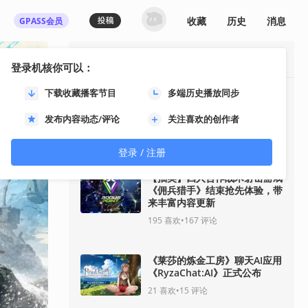
收藏
历史
消息
GPASS会员
最热资讯
登录机核你可以：
下载收藏播客节目
多端历史播放同步
《影之刃零》8月12日开启预
售！11分钟全新实机即将揭
发布内容动态/评论
关注喜欢的创作者
晓！
93
喜欢
•
33
评论
登录 / 注册
【抽奖】四人合作战术射击游戏
《佣兵猎手》结束抢先体验，带
来丰富内容更新
195
喜欢
•
167
评论
《莱莎的炼金工房》聊天AI应用
《RyzaChat:AI》正式公布
21
喜欢
•
15
评论