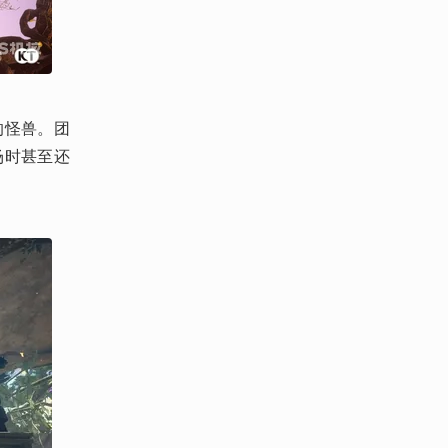
的怪兽。团
场时甚至还