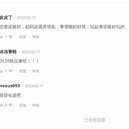
皮皮丁
・
2023-02-17
态度还挺好，起码还愿意优化，希望能好好优，玩起来还挺好玩的
・
1
回复
举报
冰冻青蛙
・
2023-02-17
DLSS快点来哇！！！
・
1
回复
举报
nexus093
・
2023-02-17
怪异化是吧
・
0
回复
举报
已全部加载