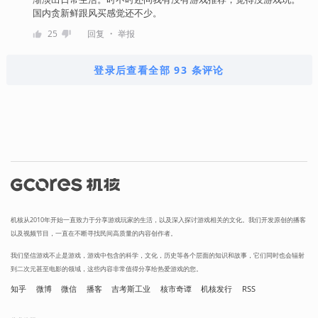
国内贪新鲜跟风买感觉还不少。
・
25
回复
举报
登录后查看全部 93 条评论
机核从2010年开始一直致力于分享游戏玩家的生活，以及深入探讨游戏相关的文化。我们开发原创的播客
以及视频节目，一直在不断寻找民间高质量的内容创作者。
我们坚信游戏不止是游戏，游戏中包含的科学，文化，历史等各个层面的知识和故事，它们同时也会辐射
到二次元甚至电影的领域，这些内容非常值得分享给热爱游戏的您。
知乎
微博
微信
播客
吉考斯工业
核市奇谭
机核发行
RSS