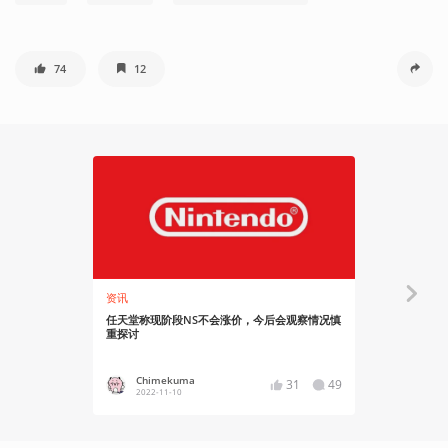
74
12
资讯
资讯
任天堂称现阶段NS不会涨价，今后会观察情况慎
《斯普拉遁3
重探讨
Chimekuma
Chime
31
49
2022-11-10
2022-11