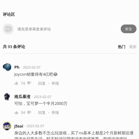
评论区
发送
共
93
条
评论
热门
最新
Ph
・
2023-02-07
Joycon销量得有4亿吧😂
・
74
回复
举报
南瓜暴渣
・
2023-02-07
可怕，宝可梦一个半月2000万
・
34
回复
举报
J5sai
・
2023-02-07
身边的人大多数不怎么玩游戏，买了ns基本上都是2个月新鲜期后逐
渐淡出日常生活。时不时还问我有没有游戏推荐，觉得没游戏玩。