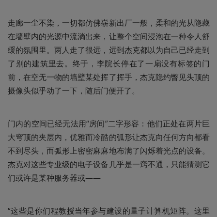
走廊一尘不染，一切都仿佛崭新出厂一般，柔和的光从隐藏
在墙壁内的光源中流淌出来，让整个空间浸泡在一种令人舒
缓的氛围里。两人走了很远，远到杰克都以为自己已经走到
了别的建筑里去。终于，李院长停在了一扇没有标签的门
前，在空无一物的墙壁某处挥了挥手，杰克隐约瞥见头顶的
摄像头似乎动了一下，随后门便开了。
门内的空间已经无法用“房间”二字形容：他们正处在两片巨
大穹顶的夹层内，优雅而冷酷的弧形让杰克向任何方向都看
不到尽头，而弧形上密密麻麻地布满了闪烁着光点的设备。
杰克对这些专业级的电子设备几乎是一窍不通，只能猜测它
们或许是某种服务器或——
“这些是你们程教授当年参与建设的量子计算机矩阵。这里