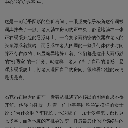
中心”的“机遇室“中。
这是一间近乎圆形的空旷房间，一眼望去似乎棱角这个词被
词典抹去了一般。老人躺在房间的正中央，舒适地躺在一张
正在缓缓升起的悬浮床上。一台复杂而精密的仪器在老人的
头顶漂浮着旋转，而悬浮在老人四周的一些几何体仿佛时间
并不存在似的，略显诡异地静止着。它们都是这伟大而巧妙
的“机遇室”的一部分。就这样，老人了却了自己的遗憾，悬
浮床缓缓驶出，将老人送回自己的房间。很难看出他的表情
是忧是喜。
杰克站在巨大的窗前，看着从机遇室内传出的图像百思不得
其解。他转向身后，对着一位中年年纪科学家模样的女士
说：“为什么啊？李院长，他这辈子，九十多年来，做过这
么多事，而当他
真的
有机会改变一件最最最让他抱憾终生的