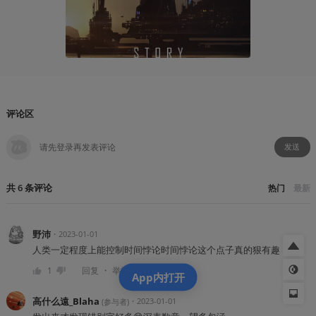
sousou
2023-07
评论区
发送
共
6
条
评论
热门
最新
野沛
・
2023-01-01
人类一定程度上能控制时间悖论时间悖论这个点子真的狠有趣！
・
1
回复
举报
App内打开
高什么遠_Blaha
・
2023-01-01
(
参与者
)