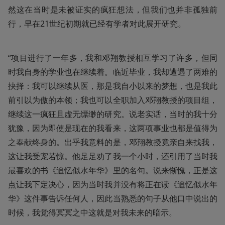
然这在当时是未被证实的疯狂想法，但我们也并非孤独前
行，早在21世纪初期就已经有学者对此展开研究。
“项目进行了一年多，我和邓翔教授相互学习了许多，但同
时我自身的学业也在继续着。临近毕业，我却遭遇了两难的
抉择：我可以继续从医，那是我自小以来的梦想，也是我此
前引以为傲的本领；我也可以全职加入邓翔教授的项目组，
继续这一疯狂且虚无缥缈的研究。说老实话，当时的我十分
犹豫，因为即使是现在的我看来，这两项事业也都是值得为
之奉献终身的。出乎我意料的是，邓翔教授竟亲自来找我，
这让我受宠若惊。他足足劝了我一个小时，还引用了当时我
最喜欢的书《追忆似水年华》里的名句。说来惭愧，正是这
点让我下定决心，因为当时我并没有将正在读《追忆似水年
华》这件事告诉任何人，因此当熟悉的句子从他口中说出的
时候，我觉得冥冥之中这就是对我未来的暗示。