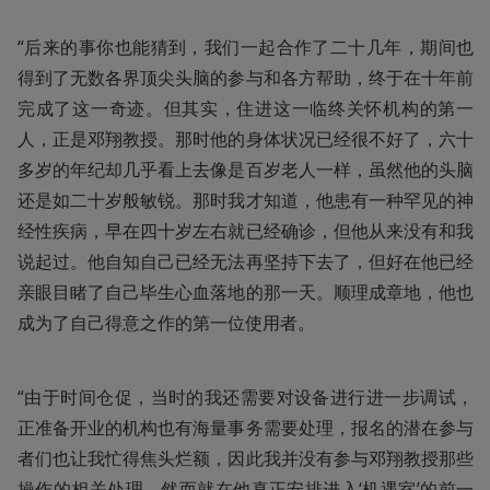
“后来的事你也能猜到，我们一起合作了二十几年，期间也
得到了无数各界顶尖头脑的参与和各方帮助，终于在十年前
完成了这一奇迹。但其实，住进这一临终关怀机构的第一
人，正是邓翔教授。那时他的身体状况已经很不好了，六十
多岁的年纪却几乎看上去像是百岁老人一样，虽然他的头脑
还是如二十岁般敏锐。那时我才知道，他患有一种罕见的神
经性疾病，早在四十岁左右就已经确诊，但他从来没有和我
说起过。他自知自己已经无法再坚持下去了，但好在他已经
亲眼目睹了自己毕生心血落地的那一天。顺理成章地，他也
成为了自己得意之作的第一位使用者。
“由于时间仓促，当时的我还需要对设备进行进一步调试，
正准备开业的机构也有海量事务需要处理，报名的潜在参与
者们也让我忙得焦头烂额，因此我并没有参与邓翔教授那些
操作的相关处理。然而就在他真正安排进入‘机遇室’的前一