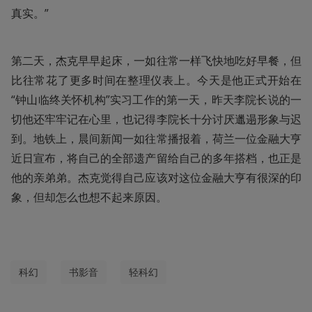
真实。”
第二天，杰克早早起床，一如往常一样飞快地吃好早餐，但
比往常花了更多时间在整理仪表上。今天是他正式开始在
“钟山临终关怀机构”实习工作的第一天，昨天李院长说的一
切他还牢牢记在心里，也记得李院长十分讨厌邋遢形象与迟
到。地铁上，晨间新闻一如往常播报着，荷兰一位金融大亨
近日宣布，将自己的全部遗产留给自己的多年搭档，也正是
他的亲弟弟。杰克觉得自己应该对这位金融大亨有很深的印
象，但却怎么也想不起来原因。
科幻
书影音
轻科幻