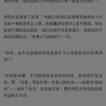
事的时候，他却选择让小时候的自己换一家超市买纸巾？“
李院长笑着耸了耸肩，“有能力来我们这里接受服务的人不
说各个都曾是风云人物，也都
至少
在财力上富可敌国。但在
捉摸不透的命运面前，他们也都不过是普通人。虽然我并不
相信所谓命运。”李博士飞快地补了一句。
“你说，会不会是他始终还是狠不下心来提防自己的亲弟
弟？”
“你很善良嘛。不过根据我这些年的经验，我觉得不是这
样。喏。”说着，李院长将一本老人的自传——或者说“前自
传”——递给了杰克，杰克接过来，看到李院长所指的段落
有这样几句话：