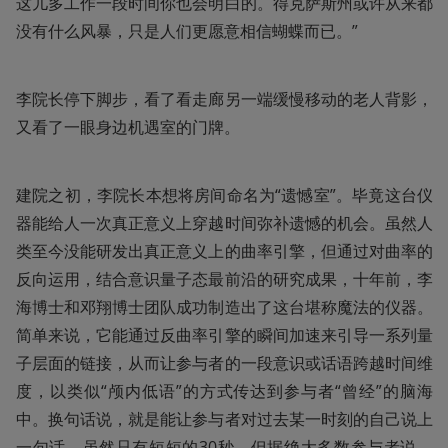
这儿多工作一段时间你也会明白的。得克萨斯州或许从来都
没有什么风暴，只是人们更愿意相信蝴蝶而已。”
李院长停下脚步，看了看走廊另一端缓慢移动的老人背影，
又看了一眼身边机遇室的门牌。
建院之初，李院长本想将房间命名为“遗憾室”。毕竟这台仪
器能给人一次真正意义上穿越时间弥补遗憾的机会。虽然人
类至今没能研发出真正意义上的曲率引擎，但通过对曲率的
反向运用，结合意识量子态最前沿的研究成果，十年前，李
海博士和邓翔博士团队成功制造出了这台堪称魔法的仪器。
简单来说，它能通过反曲率引擎的瞬间加速来引导一系列量
子层面的链接，从而让参与者的一段意识或话语跨越时间维
度，以类似“颅内低语”的方式传达到参与者“曾经”的脑海
中。换句话说，就是能让参与者对过去某一时刻的自己说上
一句话。虽然只有短短的30秒，但据绝大多数参与者说，