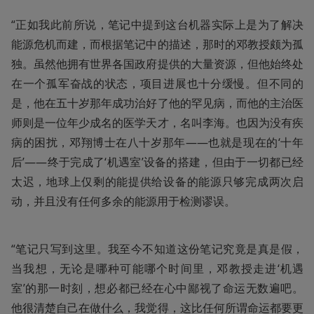
“正如我此前所说，笔记中提到这台机器实际上是为了解决
能源危机而建，而根据笔记中的描述，那时的邓教授颇为孤
独。虽然他拥有世界各国政府提供的大量资源，但他始终处
在一个孤军奋战的状态，项目进展也十分缓慢。但不同的
是，他在五十岁那年成功治好了他的罕见病，而他的主治医
师则是一位年少成名的医学天才，名叫李海。也因为没有疾
病的困扰，邓翔博士在八十岁那年——也就是现在的‘十年
后’——终于完成了‘机遇室’设备的搭建，但由于一切都已经
太迟，地球上仅剩的能提供给设备的能源只够完成两次启
动，并且没有任何多余的能源用于检测谬误。
“笔记只写到这里。我至今不知道这份笔记究竟是真是假，
当我想，无论是哪种可能哪个时间里，邓教授走进‘机遇
室’的那一时刻，想必都已经在心中鄙视了命运无数遍吧。
他很清楚自己在做什么，我觉得，这比任何所谓命运都要更