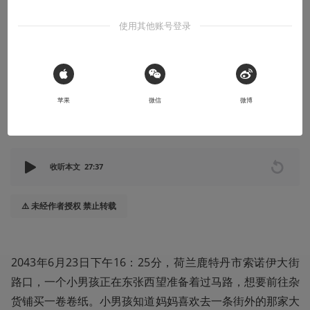
故事烩
使用其他账号登录
科幻短篇丨得克萨斯没有风暴
短片科幻小说，题图来自AI绘图draft.art
 Sign in with Apple
2023-01-01
高什么遠_Blaha
苹果
微信
微博
本文系用户投稿，不代表机核网观点
收听本文
27:37
⚠️ 未经作者授权 禁止转载
2043年6月23日下午16：25分，荷兰鹿特丹市索诺伊大街
路口，一个小男孩正在东张西望准备着过马路，想要前往杂
货铺买一卷卷纸。小男孩知道妈妈喜欢去一条街外的那家大