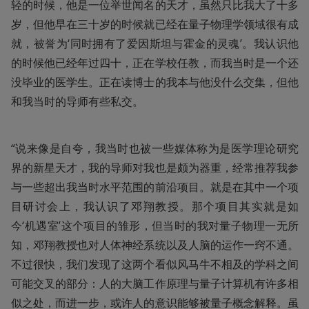
轻的时候，他是一位举世闻名的天才，虽然只比我大了十多
岁，但他早在三十岁的时候就已经在量子物理学领域很有成
就，被誉为‘同时拥有了爱因斯坦与霍金的灵魂’。我认识他
的时候他已经年过四十，正在学校任教，而我当时是一个还
没毕业的医学生。正在读博士的我本与他没什么交集，但他
和我当时的导师有些私交。
“说来像是自夸，我当时也被一些媒体称为是医学理论研究
界的新星天才，我的导师对我也是颇为器重，经常推荐我参
与一些超出我当时水平范围的前沿项目。就是在其中一个项
目研讨会上，我认识了邓翔教授。那个项目其实就是如
今‘机遇室’这个项目的雏形，但当时的我对量子物理一无所
知，邓翔教授也对人体神经系统以及人脑的运作一窍不通。
不过很快，我们发现了这两个看似风马牛不相及的学科之间
可能交叉的部分：人的大脑工作原理与量子计算机有许多相
似之处，而进一步，或许人的意识能够被量子概念解释。虽