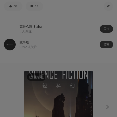
38
15
高什么遠_Blaha
关注
3
人关注
故事烩
订阅
9292
人关注
所属专题
故事烩
季世交易段落1