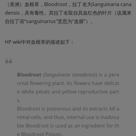
（美洲）血根草，Bloodroot，拉丁名为Sanguinaria cana
densis，具有毒性。其拉丁名取自其血红色的叶片（该属来
自拉丁语“sanguinarius
”
意思为“血腥”）。
HP wiki中对血根草的描述如下：
Bloodroot
 (
Sanguinaria canadensis
) is a pere
nnial flowering plant. Its flowers have delicat
e white petals and yellow reproductive part
s.

Bloodroot is poisonous and its extracts kill a
nimal cells, and thus, internal use is inadvisa
ble Bloodroot is used as an ingredient for th
e Bloodroot Poison.
