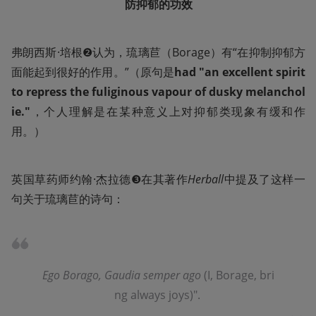
防抑郁的功效
弗朗西斯·培根❷认为，琉璃苣（Borage）有“在抑制抑郁方
面能起到很好的作用。”（原句是
had "an excellent spirit 
to repress the fuliginous vapour of dusky melanchol
ie."
，个人理解是在某种意义上对抑郁类现象有缓和作
用。）
英国草药师约翰·杰拉德❸在其著作
Herball
中提及了这样一
句关于琉璃苣的诗句：
Ego Borago, Gaudia semper ago
 (I, Borage, bri
ng always joys)". 