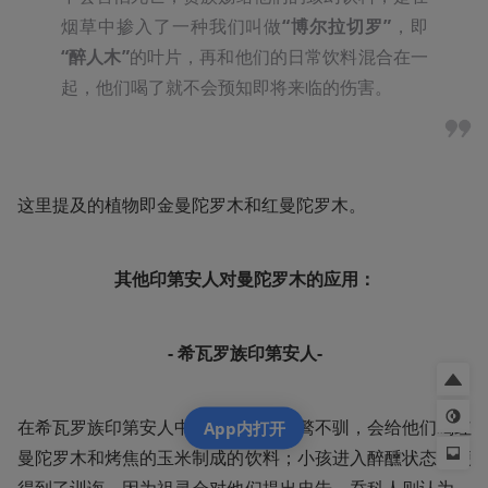
烟草中掺入了一种我们叫做
“博尔拉切罗”
，即
“醉人木”
的叶片，再和他们的日常饮料混合在一
起，他们喝了就不会预知即将来临的伤害。
这里提及的植物即金曼陀罗木和红曼陀罗木。
其他印第安人对曼陀罗木的应用：
- 希瓦罗族印第安人-
在希瓦罗族印第安人中，要是小孩桀骜不驯，会给他们喝红
App内打开
曼陀罗木和烤焦的玉米制成的饮料；小孩进入醉醺状态时便