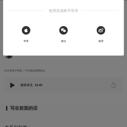
使用其他账号登录
知识挖掘机
《哈利·波特》系列中的神秘植物考（二）
有迹可循的神秘草药与传说中来自众神的植物：Bloodroot｜
 Sign in with Apple
Borage｜Brugmansia
苹果
微信
微博
2023-02-18
猫翼子
本文系用户投稿，不代表机核网观点
收听本文
24:49
▎ 写在前面的话