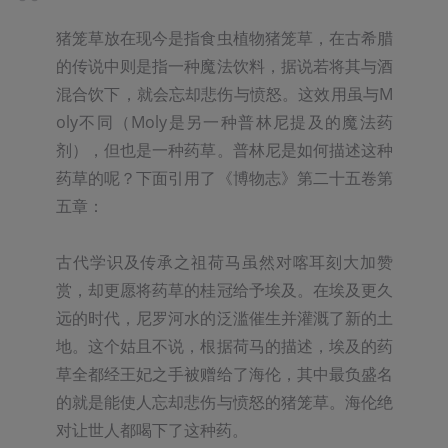
猪笼草放在现今是指食虫植物猪笼草，在古希腊
的传说中则是指一种魔法饮料，据说若将其与酒
混合饮下，就会忘却悲伤与愤怒。这效用虽与M
oly不同（Moly是另一种普林尼提及的魔法药
剂），但也是一种药草。普林尼是如何描述这种
药草的呢？下面引用了《博物志》第二十五卷第
五章：

古代学识及传承之祖荷马虽然对喀耳刻大加赞
赏，却更愿将药草的桂冠给予埃及。在埃及更久
远的时代，尼罗河水的泛滥催生并灌溉了新的土
地。这个姑且不说，根据荷马的描述，埃及的药
草全都经王妃之手被赠给了海伦，其中最负盛名
的就是能使人忘却悲伤与愤怒的猪笼草。海伦绝
对让世人都喝下了这种药。