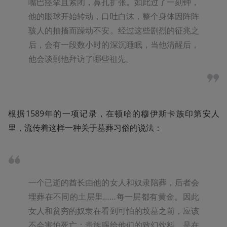
嘴巴痉挛且紧闭，鼻孔扩张。如此过了一刻钟，
他的眼球开始转动，口吐白沫，整个身体因阵阵
骇人的抽搐而躁动不安。经过这些剧烈的征兆之
后，会有一段数小时的深沉睡眠，当他清醒后，
他会谈到他拜访了哪些祖先。
根据1589年的一项记录，在顿哈的穆伊斯卡族印第安人
里，流传着这样一种关于墓葬习俗的说法：
一个已逝的酋长由他的女人和奴隶陪葬，后者会
埋葬在不同的土层里……每一层都有黄金。因此
女人和贫穷的奴隶在看到可怕的坟墓之前，应该
不会害怕死亡；贵族赐给他们的致幻饮料，是在