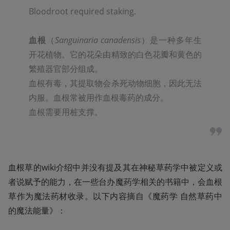
Bloodroot required staking.

血根
（
Sanguinaria canadensis
）是一种多年生
开花植物。它的花朵由精致的白色花瓣和黄色的
繁殖器官部分组成。

血根
有毒
，其提取物会杀死动物细胞，因此无法
内服。血根常被用作
血根毒药
的成分。

血根需要用桩支撑。
血根草的wiki介绍中并没有提及其在神秘草药学中被定义或
者说赋予的能力，在一些台办魔药学相关的书籍中，会血根
草作为魔法药材收录。以下内容摘自《魔药学 自然草药中
的魔法能量》：