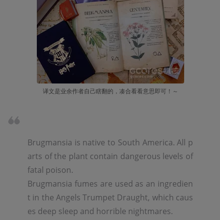
译文是业余作者自己瞎翻的，凑合看看意思即可！～
Brugmansia is native to South America. All p
arts of the plant contain dangerous levels of 
fatal poison.

Brugmansia fumes are used as an ingredien
t in the Angels Trumpet Draught, which caus
es deep sleep and horrible nightmares.
