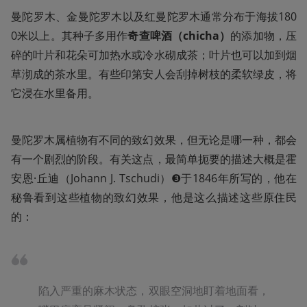
曼陀罗木、金曼陀罗木以及红曼陀罗木通常分布于海拔180
0米以上。其种子多用作
奇查啤酒（chicha）
的添加物，压
碎的叶片和花朵可加热水或冷水砌成茶；叶片也可以加到烟
草沏成的茶水里。有些印第安人会刮掉树枝的柔软绿皮，将
它浸在水里备用。
曼陀罗木属植物有不同的致幻效果，但无论是哪一种，都会
有一个剧烈的阶段。有关这点，最简单扼要的描述大概是霍
安恩·丘迪（Johann J. Tschudi）❸于1846年所写的，他在
秘鲁看到这些植物的致幻效果，他是这么描述这些原住民
的：
陷入严重的麻木状态，双眼空洞地盯着地面看，