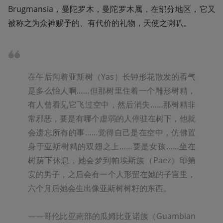
Brugmansia，曼陀罗木，曼陀罗木属，在部分地区，它又
被称之为众神赐予的、有代价的礼物，天使之喇叭。
在午后闻着亚斯树（Yas）长钟形花散发的香气
是多么怡人啊……但那树里住着一个雕形树精，
有人曾看见它飞过空中，然后消失……那树精非
常邪恶，要是有哪个虚弱的人停驻在树下，他就
会遗忘所有的事……觉得自己是在空中，仿佛置
身于亚斯树精的双翅之上……要是女孩……坐在
树荫下休息，她会梦到帕埃斯族（Paez）印第
安的男子，之后会有一个人形留在她的子宫里，
六个月后她会生出像亚斯树树籽的东西。

——哥伦比亚南部的瓜姆比亚诺族（Guambian