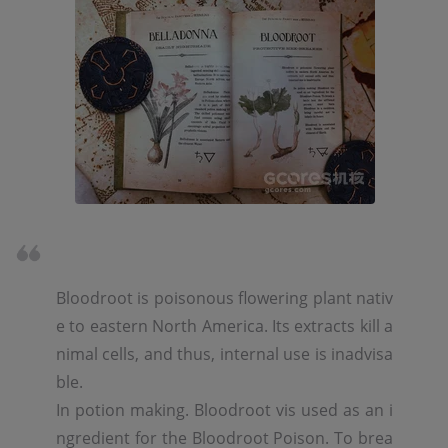
Bloodroot is poisonous flowering plant nativ
e to eastern North America. Its extracts kill a
nimal cells, and thus, internal use is inadvisa
ble. 

In potion making. Bloodroot vis used as an i
ngredient for the Bloodroot Poison. To brea