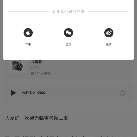
季新品今日发售
使用其他账号登录
有新款羽绒服
2022-12-10
吉考斯工业
 Sign in with Apple
苹果
微信
微博
【点赞+分享】抽送「机组小子」荧光色亚克力挂饰＆香
片套装
已开奖
共 179 人参与
收听本文
03:02
大家好，欢迎光临吉考斯工业！