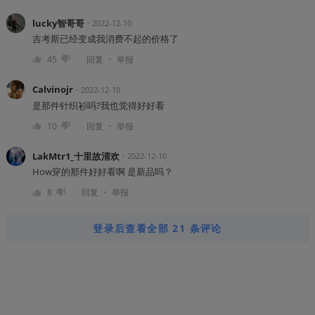
lucky智哥哥
・
2022-12-10
吉考斯已经变成我消费不起的价格了
・
45
回复
举报
Calvinojr
・
2022-12-10
是那件针织衫吗?我也觉得好好看
・
10
回复
举报
LakMtr1_十里故清欢
・
2022-12-10
How穿的那件好好看啊 是新品吗？
・
8
回复
举报
登录后查看全部 21 条评论