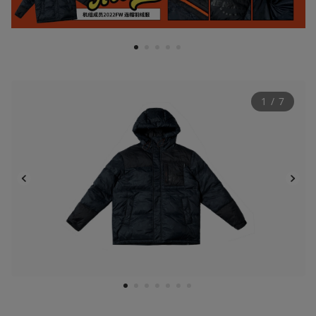
1
2
3
4
5
1
 / 
7
1
2
3
4
5
6
7