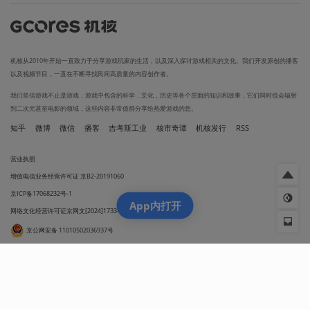
机核从2010年开始一直致力于分享游戏玩家的生活，以及深入探讨游戏相关的文化。我们开发原创的播客
以及视频节目，一直在不断寻找民间高质量的内容创作者。
我们坚信游戏不止是游戏，游戏中包含的科学，文化，历史等各个层面的知识和故事，它们同时也会辐射
到二次元甚至电影的领域，这些内容非常值得分享给热爱游戏的您。
知乎
微博
微信
播客
吉考斯工业
核市奇谭
机核发行
RSS
营业执照
增值电信业务经营许可证 京B2-20191060
京ICP备17068232号-1
App内打开
网络文化经营许可证京网文[2024]1733-082号
京公网安备 11010502036937号
出版物经营许可证 新出发京零字第朝260115号
联系我们 / CONTACT US
投稿须知
用户协议
隐私政策
社区规定
工作招聘