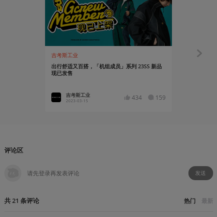
吉考斯工业
吉考斯工业
出行舒适又百搭，「机组成员」系列 23SS 新品
「机组成员
现已发售
吉考斯工业
吉考斯
434
159
2023-03-15
2023-02
评论区
发送
共
21
条
评论
热门
最新