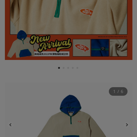
1
2
3
4
5
1
 / 
6