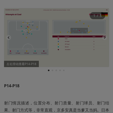
1
 / 
5
左右滑动查看P14-P18
1
2
3
4
5
P14-P18
射门情况描述，位置分布、射门质量、射门球员、射门结
果、射门方式等，非常直观，京多安真是当爹又当妈。日本