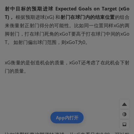
射中目标的预期进球
Expected Goals on Target (xGo
T)，
 根据预期进球(xG) 和
射门在球门内的结束位置
的组合
来衡量射正射门得分的可能性。比如同一位置同样xG的两
脚射门，打在球门死角的xGoT要高于打在球门中间的xGo
T。 如射门偏出球门范围，则xGoT为0。
xG衡量的是创造机会的质量，xGoT还考虑了在此机会下射
门的质量。
App内打开