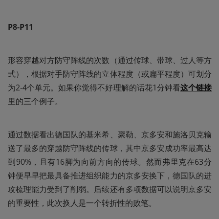
P8-P11
形容穿越对方防守阵线的次数（通过传球、带球、过人等方
式），根据对手防守阵线的立体程度（或扁平程度）可划分
为2-4个单元。如果你觉得不好理解的话花1分钟看
这个链接
里的三个例子。
通过数据看出德国队的基米希、聚勒、京多安和施洛贝克输
送了最多的穿越防守阵线的传球，其中京多安成功率最高达
到90%，且有16脚为向前方向的传球。然而弗里克在63分
钟便早早把最具备推进组织能力的京多安换下，德国队的进
攻梳理能力受到了削弱。后续还有多项数据可以说明京多安
的重要性，此次换人是一个转折性的败笔。