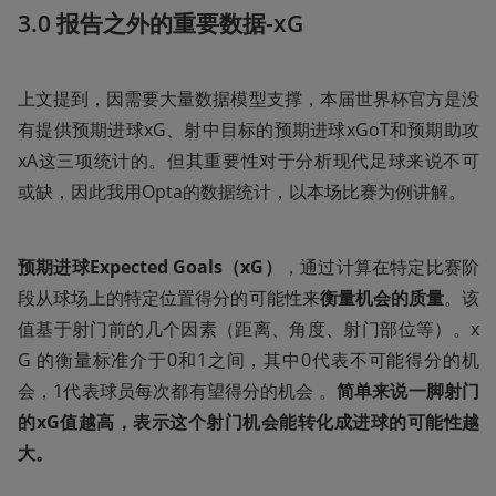
3.0 报告之外的重要数据-xG
上文提到，因需要大量数据模型支撑，本届世界杯官方是没
有提供预期进球xG、射中目标的预期进球xGoT和预期助攻
xA这三项统计的。但其重要性对于分析现代足球来说不可
或缺，因此我用Opta的数据统计，以本场比赛为例讲解。
预期进球Expected Goals（xG）
，通过计算在特定比赛阶
段从球场上的特定位置得分的可能性来
衡量机会的质量
。该
值基于射门前的几个因素（距离、角度、射门部位等）。x
G 的衡量标准介于0和1之间，其中0代表不可能得分的机
会，1代表球员每次都有望得分的机会 。
简单来说一脚射门
的xG值越高，表示这个射门机会能转化成进球的可能性越
大。