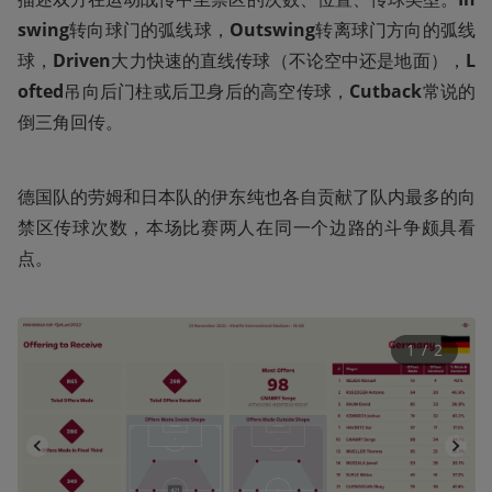
swing
转向球门的弧线球，
Outswing
转离球门方向的弧线
球，
Driven
大力快速的直线传球（不论空中还是地面），
L
ofted
吊向后门柱或后卫身后的高空传球，
Cutback
常说的
倒三角回传。
德国队的劳姆和日本队的伊东纯也各自贡献了队内最多的向
禁区传球次数，本场比赛两人在同一个边路的斗争颇具看
点。
1
 / 
2