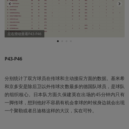
左右滑动查看P43-P46
1
2
3
4
P43-P46
分别统计了双方球员在传球和主动接应方面的数据。基米希
和京多安是除后卫以外传球次数最多的德国队球员，是球队
的组织核心。日本队方面久保建英在出场的45分钟内只有
一脚传球，想到他好不容易有机会拿球的时候身边就会出现
一个聚勒或者吕迪格这样的大汉，实在可怜。