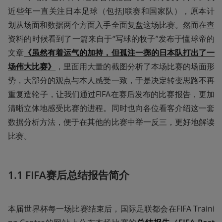
近些年一直关注日本足球（包括J联赛和国家队），原本计
划从场面和数据两个方面入手全面复盘这场比赛。然而在查
资料的时候看到了一篇来自于“写球的牧子”发布于懂球帝的
文章
《虽然有着运气的加持，但孤注一掷的日本队打出了一
场伟大比赛》
，里面用大量的截图分析了本场比赛的场面形
势，大部分的观点与本人感受一致，于是决定转变思路不再
重复造轮子，让我们通过FIFA在赛后发布的比赛报告，更加
清晰立体地感受比赛的进程。同时也向各位看客介绍这一套
数据分析方法，便于在其他的比赛中举一反三，更好地解读
比赛。
1.1 FIFA赛后总结报告简介
本届世界杯每一场比赛结束后，国际足联都会在FIFA Traini