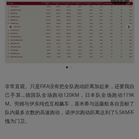
1
2
非常直观。只是FIFA没有把全队跑动距离加起来，还要我自
己手算...德国队全场跑动120KM，日本队全场跑动119K
M。劳姆与伊东纯也互相飙车，基米希与远藤航各自贡献了
队内最多次数的高速跑动，诺伊尔跑动距离达到了5.5KM不
愧为门卫。