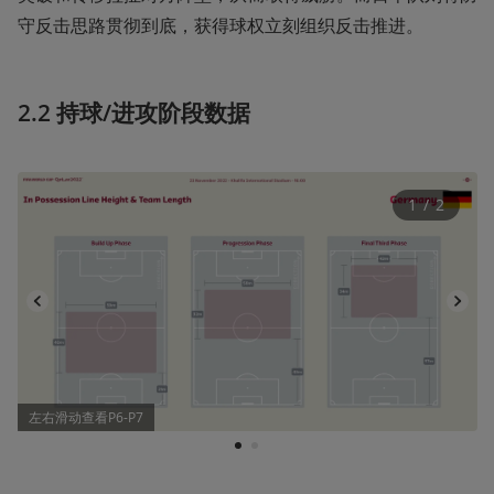
守反击思路贯彻到底，获得球权立刻组织反击推进。
2.2 持球/进攻阶段数据
1
 / 
2
左右滑动查看P6-P7
1
2