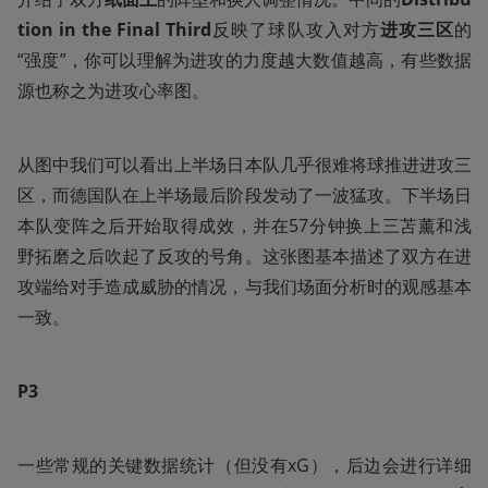
tion in the Final Third
反映了球队攻入对方
进攻三区
的
“强度”，你可以理解为进攻的力度越大数值越高，有些数据
源也称之为进攻心率图。
从图中我们可以看出上半场日本队几乎很难将球推进进攻三
区，而德国队在上半场最后阶段发动了一波猛攻。下半场日
本队变阵之后开始取得成效，并在57分钟换上三苫薰和浅
野拓磨之后吹起了反攻的号角。这张图基本描述了双方在进
攻端给对手造成威胁的情况，与我们场面分析时的观感基本
一致。
P3
一些常规的关键数据统计（但没有xG），后边会进行详细