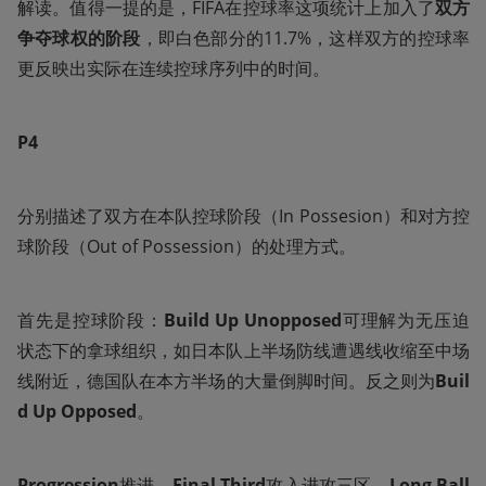
解读。值得一提的是，FIFA在控球率这项统计上加入了
双方
争夺球权的阶段
，即白色部分的11.7%，这样双方的控球率
更反映出实际在连续控球序列中的时间。
P4
分别描述了双方在本队控球阶段（In Possesion）和对方控
球阶段（Out of Possession）的处理方式。
首先是控球阶段：
Build Up Unopposed
可理解为无压迫
状态下的拿球组织，如日本队上半场防线遭遇线收缩至中场
线附近，德国队在本方半场的大量倒脚时间。反之则为
Buil
d Up Opposed
。
Progression
推进、
Final Third
攻入进攻三区、
Long Ball