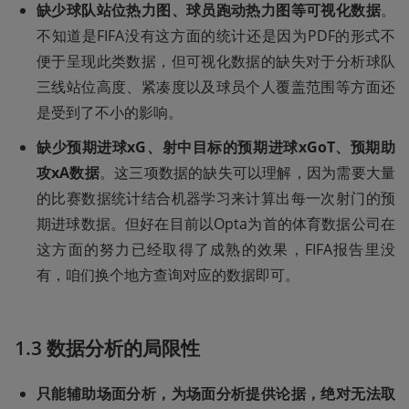
缺少球队站位热力图、球员跑动热力图等可视化数据
。
不知道是FIFA没有这方面的统计还是因为PDF的形式不
便于呈现此类数据，但可视化数据的缺失对于分析球队
三线站位高度、紧凑度以及球员个人覆盖范围等方面还
是受到了不小的影响。
缺少预期进球xG、射中目标的预期进球xGoT、预期助
攻xA数据
。这三项数据的缺失可以理解，因为需要大量
的比赛数据统计结合机器学习来计算出每一次射门的预
期进球数据。但好在目前以Opta为首的体育数据公司在
这方面的努力已经取得了成熟的效果，FIFA报告里没
有，咱们换个地方查询对应的数据即可。
1.3 数据分析的局限性
只能辅助场面分析，为场面分析提供论据，绝对无法取