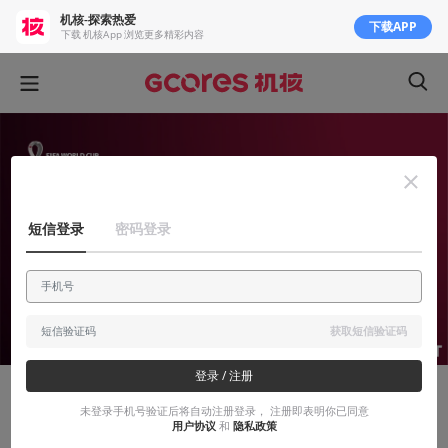
机核-探索热爱
下载APP
下载 机核App 浏览更多精彩内容
短信登录
密码登录
获取短信验证码
登录 / 注册
有感而发
未登录手机号验证后将自动注册登录， 注册即表明你已同意
用户协议
和
隐私政策
以德国1-2日本为例，教你看懂FIFA赛后总