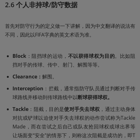
2.6 个人非持球/防守数据
首先对防守行为的定义做一下讲解，因为中文翻译的说法有
不同，因此以FIFA字典的英文术语为准。
Block
：阻挡球的运动，
不以获得球权为目的
。比如阻
挡对手的传球、传中、射门、解围等等。
Clearance：
解围。
Interception
：拦截，通常指防守队员通过判断对手传
球路线并移动到传球路线中以
断球获得球权。
Tackle
：阻截，目的是
使对手失去球权
，通过主动身体
对抗或铲球以迫使对手失去球权的动作尝试称为Tackle 
Made，而在尝试之后自己或队友抢回球权或球出界等
让场面变“安全”的情形下，则称这次阻截是成功的，即T