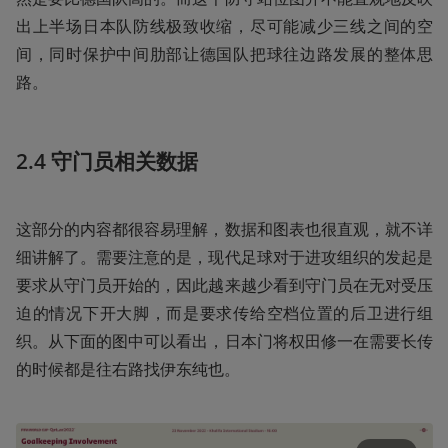
出上半场日本队防线极致收缩，尽可能减少三线之间的空
间，同时保护中间肋部让德国队把球往边路发展的整体思
路。
2.4 守门员相关数据
这部分的内容都很容易理解，数据和图表也很直观，就不详
细讲解了。需要注意的是，现代足球对于进攻组织的发起是
要求从守门员开始的，因此越来越少看到守门员在无对受压
迫的情况下开大脚，而是要求传给空档位置的后卫进行组
织。从下面的图中可以看出，日本门将权田修一在需要长传
的时候都是往右路找伊东纯也。