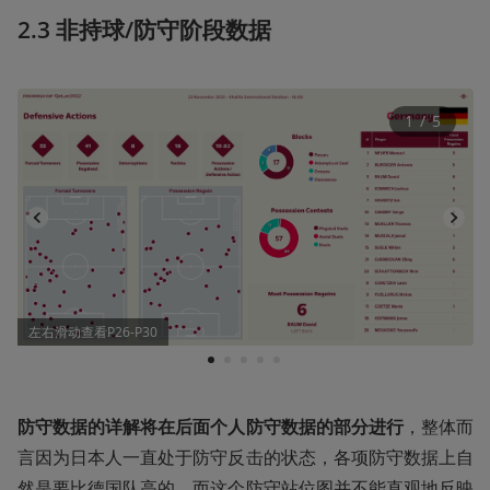
2.3 非持球/防守阶段数据
1
 / 
5
左右滑动查看P26-P30
1
2
3
4
5
防守数据的详解将在后面个人防守数据的部分进行
，整体而
言因为日本人一直处于防守反击的状态，各项防守数据上自
然是要比德国队高的。而这个防守站位图并不能直观地反映