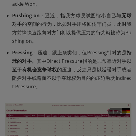
ackle Won。
Pushing on
：逼近，指我方球员试图缩小自己与
无球
对手
的空间的行为，比如对手即将回传守门员，此时我
方前锋快速跑向对方门将以提供压力的行为就被称为Pu
shing on。
Pressing
：压迫，跟上条类似，但Pressing针对的是
持
球的对手
。其中Direct Pressure指的是非常靠近对手以
至于
有机会竞争球权
的压迫，反之只是以延缓对手或者
阻拦对手线路而不以争夺球权为目的的压迫称为Indirec
t Pressure。
1
 / 
2