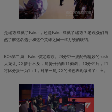
是瑞兹成就了Faker，还是Faker成就了瑞兹？老观众们自
然了解这名选手和这个英雄之间千丝万缕的联结。
BO5第二局，Faker锁定瑞兹。23分钟一波配合精妙的rush
大龙让JDG措手不及，局势开始向T1倾斜。10分钟后，T1
将比分扳平为1：1，对第一局JDG的出色表现做出了回应。