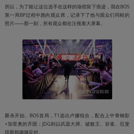
所以，为了能让这位选手在这样的场馆留下痕迹，我在BO5
第一局BP过程中跑向观众席，记录下了他与观众们同框的
照片——那一刻，所有观众都在注视着大屏幕。
厮杀开始。BO5首局，T1选出卢娜组合，配合上中青钢影
+加里奥的开团；JDG则以武器大师、破败王、岩雀、厄斐
琉斯和璐璐应对。