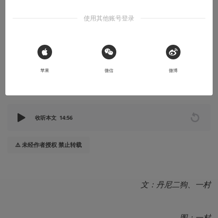
出去走走
使用其他账号登录
S12图说丨四强篇T1 vs JDG——终点
“这一战，不仅仅是JDG，也是LPL在本届全球总决赛上的终点。”
 Sign in with Apple
2022-11-19
DN2dog
苹果
微信
微博
本文系用户投稿，不代表机核网观点
收听本文
14:56
⚠️ 未经作者授权 禁止转载
文：丹尼二狗、一村
图：一村