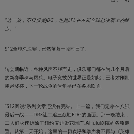
“这一战，不仅仅是JDG，也是LPL在本届全球总决赛上的终
点。”
S12全球总决赛，已然落幕一段时日了。
转会期临近，各种风声不胫而走，俱乐部们都在为几个月后
的新赛季秣马厉兵。电子竞技的世界正是如此，王者才刚刚
捧起奖杯，下一轮战争的号角早已在各地吹响。
“S12图说”系列文章还没有完结。上一篇，我们定格在八强
最后一战——DRX让二追三战胜EDG的画面。那一晚结束，
工人们火速拆除了纽约麦迪逊花园广场Hulu剧院的各项装
置。从第二天开始，这里的一切欢呼和掌声将不再与《英雄