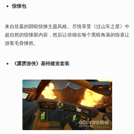
惊悚包
来自坟墓的阴暗惊悚主题风格。尽情享受《过山车之星》中
超自然的惊悚新内容，然后让徘徊在每个黑暗角落的惊喜让
游客毛骨悚然。
《霹雳游侠》基特建造套装