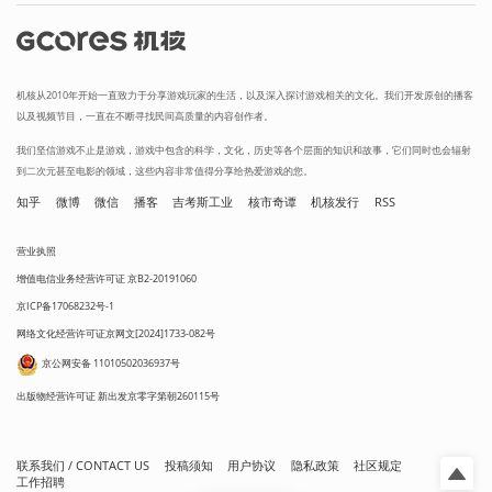
机核从2010年开始一直致力于分享游戏玩家的生活，以及深入探讨游戏相关的文化。我们开发原创的播客
以及视频节目，一直在不断寻找民间高质量的内容创作者。
我们坚信游戏不止是游戏，游戏中包含的科学，文化，历史等各个层面的知识和故事，它们同时也会辐射
到二次元甚至电影的领域，这些内容非常值得分享给热爱游戏的您。
知乎
微博
微信
播客
吉考斯工业
核市奇谭
机核发行
RSS
营业执照
增值电信业务经营许可证 京B2-20191060
京ICP备17068232号-1
网络文化经营许可证京网文[2024]1733-082号
京公网安备 11010502036937号
出版物经营许可证 新出发京零字第朝260115号
联系我们 / CONTACT US
投稿须知
用户协议
隐私政策
社区规定
工作招聘