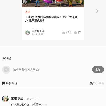
资讯
资讯
【抽奖】即刻体验刺激和冒险！《过山车之星
《过山车之星
2》现已正式发售
日正式登陆P
蛙子蛙子蛙
蛙子蛙
471
17
2024-11-07
2024-11
评论区
发送
共
9
条
评论
热门
最新
草莓圣堂
・
2022-11-16
订阅制用来玩一款游戏……