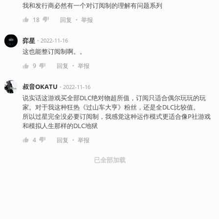
我和发行商必然有一个对订阅制的理解有问题系列
・
18
回复
举报
弈星
・
2022-11-16
这也能整订阅制啊。。
・
9
回复
举报
叔音OKATU
・
2022-11-16
说实话这游戏买全部DLC绝对物超所值，订阅只适合偶尔玩玩的玩
家。对于我这种狂热《过山车大亨》粉丝，还是全DLC比较值。
所以过星完全没必要订阅制，我感觉这种运作模式更适合像P社游戏
和模拟人生那样的DLC地狱
・
4
回复
举报
已全部加载