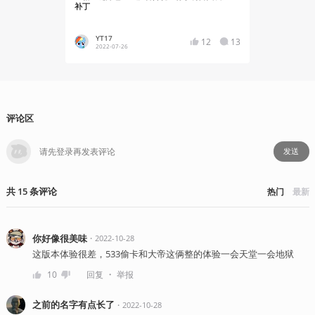
补丁
扩展包“纳斯
YT17
YT17
12
13
2022-07-26
2022-06
评论区
发送
共
15
条
评论
热门
最新
你好像很美味
・
2022-10-28
这版本体验很差，533偷卡和大帝这俩整的体验一会天堂一会地狱
・
10
回复
举报
之前的名字有点长了
・
2022-10-28