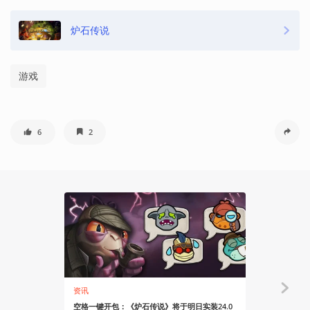
炉石传说
游戏
6
2
资讯
资讯
空格一键开包：《炉石传说》将于明日实装24.0
40点生命值