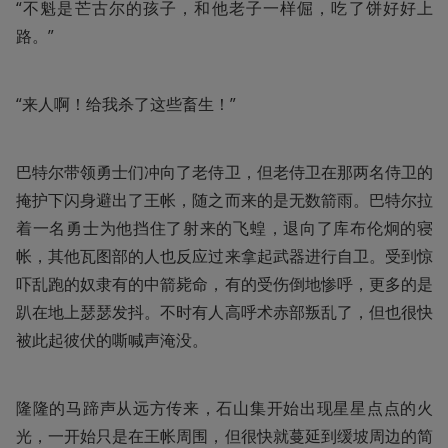
“不魁是芒古尔的孩子，和他老子一样倔，吃了饼好好上
路。”
“来人啊！给我杀了这些畜生！”
巴特尔带领勇士们冲向了老侍卫，但老侍卫在那两名侍卫的
掩护下闪身避出了王帐，随之而来的是无数箭雨。巴特尔拉
着一名勇士为他挡住了射来的飞蝗，退向了库布伦炯的寝
帐，其他瓦图部的人也反应过来拿起武器进行自卫。受到惊
吓乱跑的奴隶有的中箭毙命，有的受伤倒地惨呼，更多的是
趴在地上瑟瑟发抖。不时有人高呼术赤部叛乱了，但也很快
被此起彼伏的嘶喊声淹没。
隆隆的马蹄声从远方传来，石山集开始出现星星点点的火
光，一开始只是在王帐周围，但很快就蔓延到缓坡周边的简