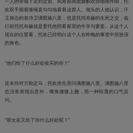
一人的带领下走到近前。风将那两面旗帜吹得啪啪作响，托
欢双手握着缰绳直勾勾地看着这群人。领头的人他认识，汗
王身边的老侍卫满图施八里，也是托托布赫的生死之交，临
行前托托布赫就是委托他照看家里的牛羊与妻妾。从这个人
现在的位置看，托欢已经明白这个人在昨晚的事变中所扮演
的角色。
“他们给了什么好处收买的你？”
还未待对方勒定马，托欢抢先质问满图施八里。满图施八里
也没有表现出意外，嘴角微微上翘，用一种轻蔑的口气反
问。
“那女巫又给了你什么好处呢？”