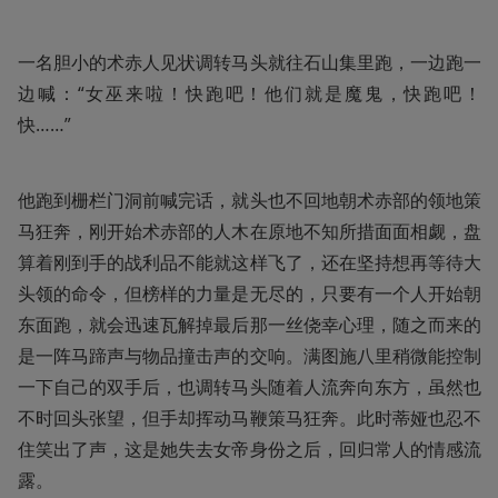
一名胆小的术赤人见状调转马头就往石山集里跑，一边跑一
边喊：“女巫来啦！快跑吧！他们就是魔鬼，快跑吧！
快……”
他跑到栅栏门洞前喊完话，就头也不回地朝术赤部的领地策
马狂奔，刚开始术赤部的人木在原地不知所措面面相觑，盘
算着刚到手的战利品不能就这样飞了，还在坚持想再等待大
头领的命令，但榜样的力量是无尽的，只要有一个人开始朝
东面跑，就会迅速瓦解掉最后那一丝侥幸心理，随之而来的
是一阵马蹄声与物品撞击声的交响。满图施八里稍微能控制
一下自己的双手后，也调转马头随着人流奔向东方，虽然也
不时回头张望，但手却挥动马鞭策马狂奔。此时蒂娅也忍不
住笑出了声，这是她失去女帝身份之后，回归常人的情感流
露。