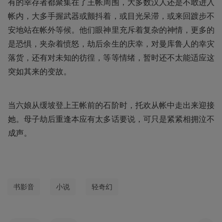
有的幸存者都聚集在了王帐周围，大多数汉人还是不敢进入
帐内，大多手握武器或颤抖着，或目光呆滞，或来回踱步不
安地站在帐外等候。他们眼神里充斥着复杂的神情，更多的
是恐惧，夹杂着愤怒，劫后余生的庆幸，对曼库鲁人的幸灾
落货，还有对未知的彷徨，等等情绪，暂时还不太能适应这
突如其来的变故。
当六娘从缓坡登上王帐前的石阶时，托欢从帐中走出来迎接
她。母子劫后重逢本应有太多话要说，可只是紧紧相拥泣不
成声。
书影音
小说
轻奇幻