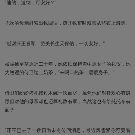
“迪纳，迪纳，可安好？”
托欢的母亲赶紧出帐回话，撩开帐帘时残雪从毡布上滑落。
“感谢汗王眷顾，赞美长生天保佑，一切安好。”
虽被掳至草原近二十年，她依旧保持着中原女子的礼仪，她
为巡逻的侍卫端上奶茶，“来喝口热茶，暖暖身子。”
侍卫们纷纷搭礼接过木碗一饮而尽，虽然他们对托欢心有嫌
隙但对他的母亲却也还算礼数有家，当然这也有给托托布赫
面子。
“汗王已去了十数日尚未有传回消息，最近风雪紧你可要看