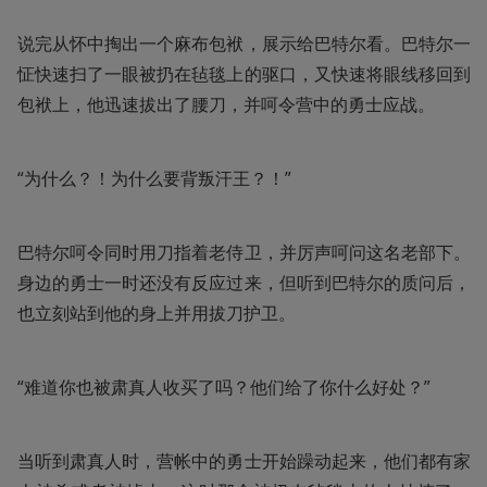
说完从怀中掏出一个麻布包袱，展示给巴特尔看。巴特尔一
怔快速扫了一眼被扔在毡毯上的驱口，又快速将眼线移回到
包袱上，他迅速拔出了腰刀，并呵令营中的勇士应战。
“为什么？！为什么要背叛汗王？！”
巴特尔呵令同时用刀指着老侍卫，并厉声呵问这名老部下。
身边的勇士一时还没有反应过来，但听到巴特尔的质问后，
也立刻站到他的身上并用拔刀护卫。
“难道你也被肃真人收买了吗？他们给了你什么好处？”
当听到肃真人时，营帐中的勇士开始躁动起来，他们都有家