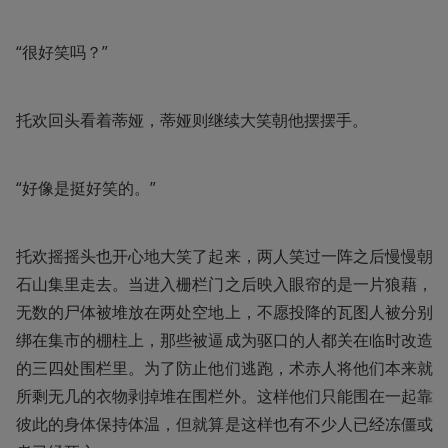
“很好笑吗？”
托欢回头看着蒂娅，蒂娅则继续大笑朝他摆摆手。
“好像是挺好笑的。”
托欢摇摇头也开心地大笑了起来，两人笑过一阵之后慢慢朝
石山集里走去。当进入栅栏门之后映入眼帘的是一片狼藉，
无数的尸体被堆放在两处空地上，不愿投降的瓦图人被分别
绑在集市的棚柱上，那些被逼成为驱口的人都关在临时改造
的三四处围栏里。为了防止他们逃跑，术赤人将他们本来就
所剩无几的衣物剥掉堆在围栏外。这样他们只能围在一起靠
彼此的身体保持体温，但就算是这样也有不少人已经冻僵或