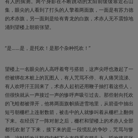
有人的揣测。两个身影在不断跳动的太阳前缓缓靠近石山
集，眼尖的人看到了打头的人擎着两面旗，一面是有苏力德
的术赤旗，另一面则是绘有青龙的白旗，术赤人无不震惊地
涌到望楼上朝前张望。
“是……是，是托欢！是那个杂种托欢！”
望楼上一名眼尖的人高呼着弯弓搭箭，这声尖呼也激起了一
些被绑在木桩上的瓦图人，有人咒骂不停、有人痛哭流涕、
有人欢呼汗王回来了，术赤人起初还用鞭子抽打着这些人，
但很快就从一声接过一声的惨呼声吸引过去。那些射向托欢
的飞蝗都被弹开，他将两面旗帜插进雪地里，从箭壶中抽出
短弓朝栅栏上连射数箭，被击中的人就惨叫着从栅栏上翻倒
下来。在经历了一阵对射之后，栅栏和望楼上的术赤人全部
都托欢射了下来，接下来的是一段慌乱的争吵，咒骂与惨