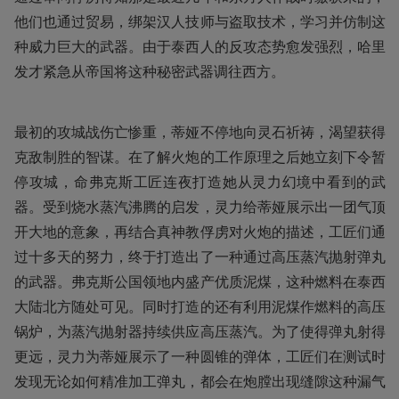
他们也通过贸易，绑架汉人技师与盗取技术，学习并仿制这
种威力巨大的武器。由于泰西人的反攻态势愈发强烈，哈里
发才紧急从帝国将这种秘密武器调往西方。
最初的攻城战伤亡惨重，蒂娅不停地向灵石祈祷，渴望获得
克敌制胜的智谋。在了解火炮的工作原理之后她立刻下令暂
停攻城，命弗克斯工匠连夜打造她从灵力幻境中看到的武
器。受到烧水蒸汽沸腾的启发，灵力给蒂娅展示出一团气顶
开大地的意象，再结合真神教俘虏对火炮的描述，工匠们通
过十多天的努力，终于打造出了一种通过高压蒸汽抛射弹丸
的武器。弗克斯公国领地内盛产优质泥煤，这种燃料在泰西
大陆北方随处可见。同时打造的还有利用泥煤作燃料的高压
锅炉，为蒸汽抛射器持续供应高压蒸汽。为了使得弹丸射得
更远，灵力为蒂娅展示了一种圆锥的弹体，工匠们在测试时
发现无论如何精准加工弹丸，都会在炮膛出现缝隙这种漏气