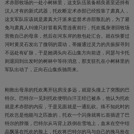
术赤部牧场的一处小树林里，这支队伍装备精良甚至还持有
汉人才有的新式武器，托欢断定术赤部已经投靠了肃真人，
这支军队应该就是肃真大汗派来监督术赤部叛乱的，为了避
免与肃真人纠缠只好冒着风雪连夜前行，托欢孤身潜回牧场
营救自己的母亲，然后在河东岸的敖包处汇合。就在快要过
河时黄灵石发出了微弱的震动，蒂娅通过灵力的共振探寻到
不远处有矿脉，于是她调头向石山集方向前进，冈瑟与卡托
则退回到出发时的树林中等待消息，那支驻扎在小树林里的
军队出动了，正向石山集疾驰而来。
刚救出母亲的托欢离开毡房没多远，就迎头撞上了突围的巴
特尔。巴特尔一见到托欢便明白汗王经已被杀，他认为托欢
就是术赤部的内应，于是见面就是一通乱砍。殊不知此时的
托欢岂是他能与之匹敌的，托欢一个闪身就将匕首插进了巴
特尔的脖颈，巴特尔从马背上跌倒在雪地上，血末在空中结
晶飘落在托欢的脸上，托欢将巴特尔的马与自己的挽马拴在