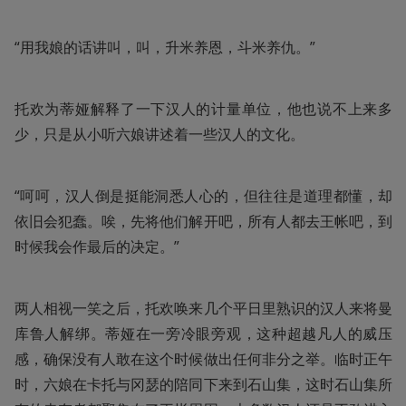
“用我娘的话讲叫，叫，升米养恩，斗米养仇。”
托欢为蒂娅解释了一下汉人的计量单位，他也说不上来多
少，只是从小听六娘讲述着一些汉人的文化。
“呵呵，汉人倒是挺能洞悉人心的，但往往是道理都懂，却
依旧会犯蠢。唉，先将他们解开吧，所有人都去王帐吧，到
时候我会作最后的决定。”
两人相视一笑之后，托欢唤来几个平日里熟识的汉人来将曼
库鲁人解绑。蒂娅在一旁冷眼旁观，这种超越凡人的威压
感，确保没有人敢在这个时候做出任何非分之举。临时正午
时，六娘在卡托与冈瑟的陪同下来到石山集，这时石山集所