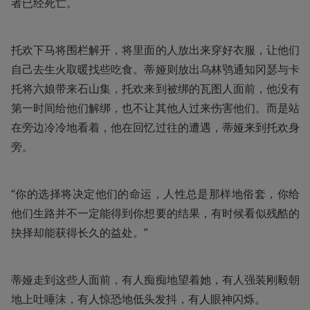
者已经死亡。
托欢下马将围栏解开，将里面的人放出来穿好衣服，让他们
自己去生火取暖找些吃食。蒂娅则放出乌林鸮通知冈瑟与卡
托将六娘带来石山集，托欢来到被绑的瓦图人面前，他没有
第一时间给他们解绑，也不让其他人过来伤害他们。而是站
在旁边冷冷地看着，他在回忆过往的遭遇，蒂娅来到托欢身
旁。
“你的选择将决定他们的命运，人性总是那样地俗套，你给
他们生路并不一定能得到你想要的结果，有时候看似残酷的
抉择却能获得长久的益处。”
蒂娅走到这些人面前，有人痴痴地望着她，有人强装刚毅朝
地上吐唾沫，有人惊恐地低头发抖，有人眼神闪烁。