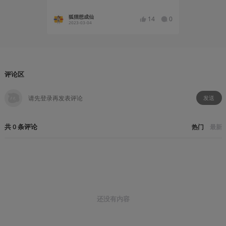
狐狸想成仙
狐狸想
14
0
2023-03-04
2023-02
评论区
发送
共
0
条
评论
热门
最新
还没有内容