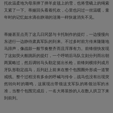
托欢温柔地为母亲掸了掸羊皮毯上的雪，也将雪橇上的绳索
又紧了一下。蒂娅回头看着托欢，心里也闪过一丝温暖，童
年时的记忆如水滴在静湖的涟漪一样快速消失不见。
蒂娅甚至点亮了这几日冈瑟与卡托制作的提灯，一边慢慢向
东进行一边静待肃真军队的到来。不过多时前方传来隆隆地
马蹄声，像战鼓一般节奏整齐而且浑厚有力。前锋很快发现
了这如荧火般跳跃的提灯，一个呼哨后马队立刻分列而出朝
两翼略过，然后调转马头勒定挺出长枪，前锋则横排列成月
牙队形勒定战马，后列赶上前来在整个包围圈外形成一道警
戒线。整个过程没有多余的呼喊与传令，战马也没有出现突
然转向时的嘶鸣，这展现出带领这支军队的将领治军的水
准，当整个包围完成后，一名大将装扮的人在数人拱卫下来
到前列。