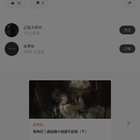
16
5
正版大酋长
关注
14
人关注
故事烩
订阅
9292
人关注
故事烩
故事烩
轻奇幻丨妮拉姆小姐提不起劲（下）
轻奇幻丨妮