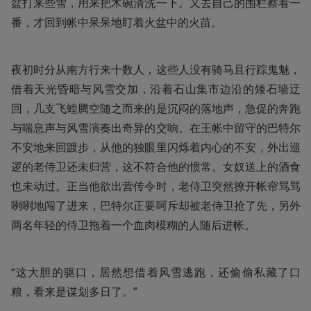
盆打来些雪，用来把木碗清洗一下。又去自己的围栏察看一
番，才回到帐中呆呆地盯着火盆中的火苗。
夜初时分从南方行来十数人，这些人没有骑马且行踪鬼魅，
借着天光昏暗与风雪交加，沿着石山集市边沿的矮石墙迂
回，几支飞蝗腾空随之而来的是沉闷的落地声，急促的奔跑
与喘息声与风雪演奏出奇异的交响。在王帐中留守的巴特尔
不安地来回踱步，从他的独眼里闪烁着内心的不安，外出巡
逻的老侍卫还未归营，这不符合他的惯常。女奴送上的酒食
也未动过。正当他欲出营传令时，老侍卫突然撩开帐帘骂骂
咧咧地闯了进来，巴特尔正要呵斥却被老侍卫抢了先，另外
两名年轻的侍卫拖着一个血肉模糊的人随后进帐。
“这大胆的驱口，居然想借着风雪逃跑，还偷偷私藏了口
粮，看来是谋划多日了。”