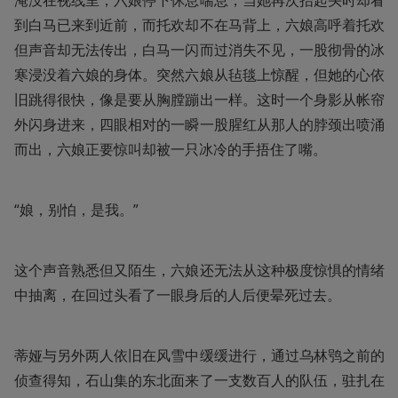
淹没在视线里，六娘停下休息喘息，当她再次抬起头时却看
到白马已来到近前，而托欢却不在马背上，六娘高呼着托欢
但声音却无法传出，白马一闪而过消失不见，一股彻骨的冰
寒浸没着六娘的身体。突然六娘从毡毯上惊醒，但她的心依
旧跳得很快，像是要从胸膛蹦出一样。这时一个身影从帐帘
外闪身进来，四眼相对的一瞬一股腥红从那人的脖颈出喷涌
而出，六娘正要惊叫却被一只冰冷的手捂住了嘴。
“娘，别怕，是我。”
这个声音熟悉但又陌生，六娘还无法从这种极度惊惧的情绪
中抽离，在回过头看了一眼身后的人后便晕死过去。
蒂娅与另外两人依旧在风雪中缓缓进行，通过乌林鸮之前的
侦查得知，石山集的东北面来了一支数百人的队伍，驻扎在