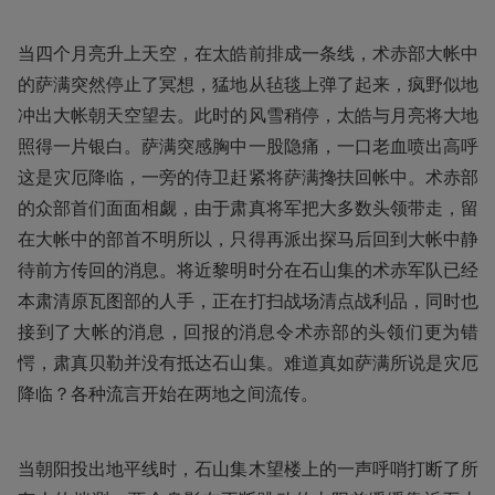
当四个月亮升上天空，在太皓前排成一条线，术赤部大帐中
的萨满突然停止了冥想，猛地从毡毯上弹了起来，疯野似地
冲出大帐朝天空望去。此时的风雪稍停，太皓与月亮将大地
照得一片银白。萨满突感胸中一股隐痛，一口老血喷出高呼
这是灾厄降临，一旁的侍卫赶紧将萨满搀扶回帐中。术赤部
的众部首们面面相觑，由于肃真将军把大多数头领带走，留
在大帐中的部首不明所以，只得再派出探马后回到大帐中静
待前方传回的消息。将近黎明时分在石山集的术赤军队已经
本肃清原瓦图部的人手，正在打扫战场清点战利品，同时也
接到了大帐的消息，回报的消息令术赤部的头领们更为错
愕，肃真贝勒并没有抵达石山集。难道真如萨满所说是灾厄
降临？各种流言开始在两地之间流传。
当朝阳投出地平线时，石山集木望楼上的一声呼哨打断了所