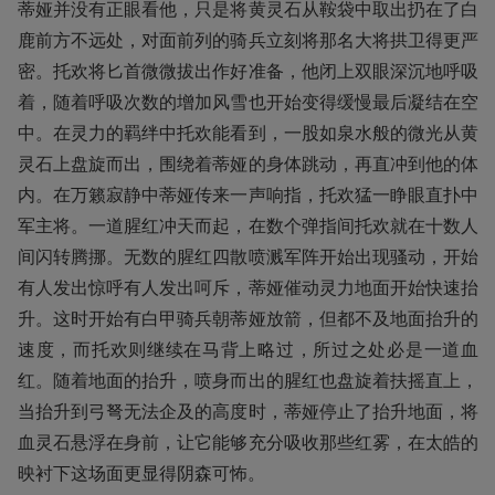
蒂娅并没有正眼看他，只是将黄灵石从鞍袋中取出扔在了白
鹿前方不远处，对面前列的骑兵立刻将那名大将拱卫得更严
密。托欢将匕首微微拔出作好准备，他闭上双眼深沉地呼吸
着，随着呼吸次数的增加风雪也开始变得缓慢最后凝结在空
中。在灵力的羁绊中托欢能看到，一股如泉水般的微光从黄
灵石上盘旋而出，围绕着蒂娅的身体跳动，再直冲到他的体
内。在万籁寂静中蒂娅传来一声响指，托欢猛一睁眼直扑中
军主将。一道腥红冲天而起，在数个弹指间托欢就在十数人
间闪转腾挪。无数的腥红四散喷溅军阵开始出现骚动，开始
有人发出惊呼有人发出呵斥，蒂娅催动灵力地面开始快速抬
升。这时开始有白甲骑兵朝蒂娅放箭，但都不及地面抬升的
速度，而托欢则继续在马背上略过，所过之处必是一道血
红。随着地面的抬升，喷身而出的腥红也盘旋着扶摇直上，
当抬升到弓弩无法企及的高度时，蒂娅停止了抬升地面，将
血灵石悬浮在身前，让它能够充分吸收那些红雾，在太皓的
映衬下这场面更显得阴森可怖。