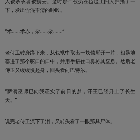
人被杀或者被掳去。这时那个被扔在毡毯上的人抽搐了一
下，发出含混不清的呻吟。
“术……术赤，杂……杂…….”
老侍卫转身蹲下来，从包袱中取出一块馕掰开一片，粗暴地
塞进了那个驱口的口中，并用手捂住口鼻将其窒息。然后老
侍卫又缓缓慢起身，回头看向巴特尔。
“萨满巫师已向我证实了前日的梦，汗王已经升上了长生
天。”
说完老侍卫流下了泪，又转头看了一眼那具尸体。