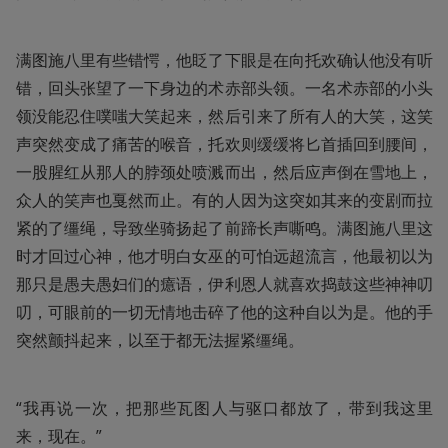
满图施八里有些错愕，他眨了下眼是在向托欢确认他没有听
错，回头张望了一下身边的术赤部头领。一名术赤部的小头
领没能忍住噗嗤大笑起来，然后引来了所有人的大笑，这笑
声突然变成了痛苦的喉音，托欢则缓缓将匕首插回到腰间，
一股腥红从那人的脖颈处喷溅而出，然后应声倒在雪地上，
众人的笑声也戛然而止。有的人因为这突如其来的变剧而拉
紧的了缰绳，导致坐骑扬起了前蹄长声嘶鸣。满图施八里这
时才回过心神，他才明白女巫的可怕远超流言，他最初以为
那只是愚夫愚妇们的癔语，伊利恩人就喜欢捣鼓这些神神叨
叨，可眼前的一切无情地击碎了他的这种自以为是。他的手
突然颤抖起来，以至于都无法握紧缰绳。
“我再说一次，把那些瓦图人与驱口都放了，带到我这里
来，现在。”