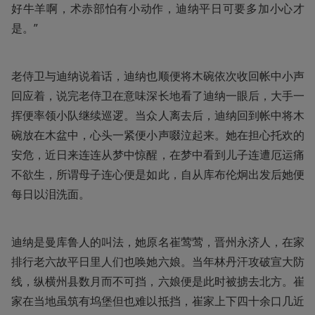
好牛羊啊，术赤部怕有小动作，迪纳平日可要多加小心才
是。”
老侍卫与迪纳说着话，迪纳也顺便将木碗依次收回帐中小声
回应着，说完老侍卫在意味深长地看了迪纳一眼后，大手一
挥便率领小队继续巡逻。当众人离去后，迪纳回到帐中将木
碗放在木盆中，心头一紧便小声啜泣起来。她在担心托欢的
安危，近日来连连从梦中惊醒，在梦中看到儿子连遭厄运痛
不欲生，所谓母子连心便是如此，自从库布伦炯出发后她便
每日以泪洗面。
迪纳是曼库鲁人的叫法，她原名崔莺莺，晋州永济人，在家
排行老六故平日里人们也唤她六娘。当年林丹汗攻破宣大防
线，纵横州县数月而不可挡，六娘便是此时被掳去北方。崔
家在当地虽筑有坞堡但也难以抵挡，崔家上下四十余口几近