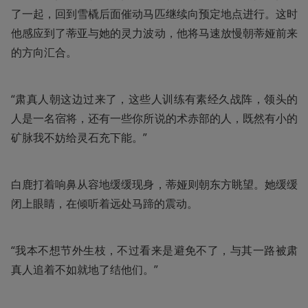
了一起，回到雪橇后面催动马匹继续向预定地点进行。这时
他感应到了蒂亚与她的灵力波动，他将马速放慢朝蒂娅前来
的方向汇合。
“肃真人朝这边过来了，这些人训练有素经久战阵，领头的
人是一名宿将，还有一些你所说的术赤部的人，既然有小的
矿脉我不妨给灵石充下能。”
白鹿打着响鼻从容地缓缓现身，蒂娅则朝东方眺望。她缓缓
闭上眼睛，在倾听着远处马蹄的震动。
“我本不想节外生枝，不过看来是避免不了，与其一路被肃
真人追着不如就地了结他们。”