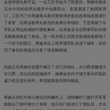
会使得弹丸射不远。一名工匠学徒为了防烫伤，用麻布将未
完全冷却的铅弹从模具中包裹取出，直接塞进了炮膛装填
口，工匠为了向蒂娅展示新式锥形弹的射击效果就直接进行
了发射，结果这枚弹丸射击的效果出奇地好。于是蒂娅下令
军队从周边的城镇中搜集麻布，在准备妥当后西泰军队向维
克隆根城发起了炮击。在一轮齐射之后西北角城墙被轰塌了
一个巨大的豁口，蒂娅亲自上阵率领军队攻进了城市，在经
历了惨烈的巷战后光复了维克隆根城。
此战之后蒂娅在连盟中确立了自己的地位，从公爵遗孀成为
女公爵，在以后的攻城战中，她都会先向守城方展示武器的
威力然后进行谈判，希望能将损失降到最低。
蒂娅从回忆中将心绪拉回到栅栏上，很快栅栏门被打开零零
散散从门洞中驶出十来骑，他们在门前进行了整队后，才在