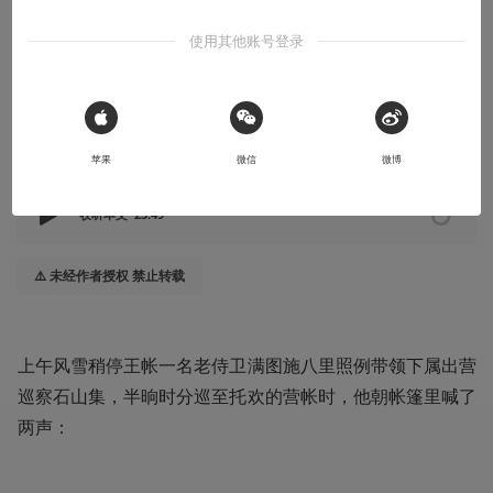
人性啊，这俗套的剧本，演了千万场，却依旧人欲罢不能。
使用其他账号登录
2022-09-04
正版大酋长
 Sign in with Apple
本文系用户投稿，不代表机核网观点
苹果
微信
微博
收听本文
25:49
⚠️ 未经作者授权 禁止转载
上午风雪稍停王帐一名老侍卫满图施八里照例带领下属出营
巡察石山集，半晌时分巡至托欢的营帐时，他朝帐篷里喊了
两声：