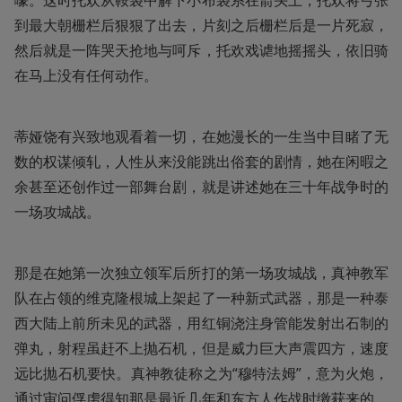
嚎。这时托欢从鞍袋中解下小布袋系在箭头上，托欢将弓张
到最大朝栅栏后狠狠了出去，片刻之后栅栏后是一片死寂，
然后就是一阵哭天抢地与呵斥，托欢戏谑地摇摇头，依旧骑
在马上没有任何动作。
蒂娅饶有兴致地观看着一切，在她漫长的一生当中目睹了无
数的权谋倾轧，人性从来没能跳出俗套的剧情，她在闲暇之
余甚至还创作过一部舞台剧，就是讲述她在三十年战争时的
一场攻城战。
那是在她第一次独立领军后所打的第一场攻城战，真神教军
队在占领的维克隆根城上架起了一种新式武器，那是一种泰
西大陆上前所未见的武器，用红铜浇注身管能发射出石制的
弹丸，射程虽赶不上抛石机，但是威力巨大声震四方，速度
远比抛石机要快。真神教徒称之为“穆特法姆”，意为火炮，
通过审问俘虏得知那是最近几年和东方人作战时缴获来的，