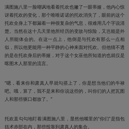
满图施八里一脸嘲讽地看着托欢也撇了一眼蒂娅，他内心惊
讶着托欢的变化，那个唯唯诺诺的托欢消失了，眼前的这个
托欢全身上下都漏着一种很复杂的气息，很难用几个字说清
楚。当然在这十几天里他所经历的变故与惊险，又岂能是外
人所能体会的。在这一点上，他倒是与托欢有那么一点相
似，所以他更能用一种平静的心神来面对托欢。但他猜不透
的是在托欢身后的蒂娅，对于这个女巫他所知道的也就仅是
喀图木人那里的流言。
“嗯，看来你和肃真人早就勾搭上了，你是想当他们的牛禄
吧。哦，算了，我不是来和你说这些的，叫你们的人把瓦图
人和那些驱口都放了。”
托欢直勾勾地盯着满图施八里，显然他嘴里的“你们”是指包
括术赤部在内，那些投靠到肃真人的集合。