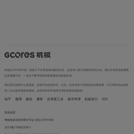
机核从2010年开始一直致力于分享游戏玩家的生活，以及深入探讨游戏相关的文化。我们开发原创的播客
以及视频节目，一直在不断寻找民间高质量的内容创作者。
我们坚信游戏不止是游戏，游戏中包含的科学，文化，历史等各个层面的知识和故事，它们同时也会辐射
到二次元甚至电影的领域，这些内容非常值得分享给热爱游戏的您。
知乎
微博
微信
播客
吉考斯工业
核市奇谭
机核发行
RSS
营业执照
增值电信业务经营许可证 京B2-20191060
京ICP备17068232号-1