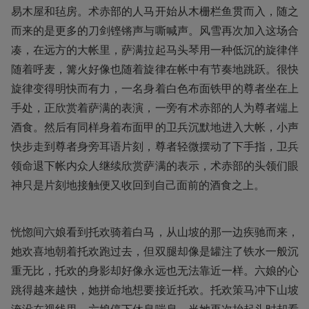
易木屋和毡房。术赤部的人马开始从木栅栏鱼贯而入，随之
而来的是更多的刀剑铿锵声与嘶喊声。风雪再次加入这场合
凑，在远方的大帐里，萨满拉起马头琴用一种低沉的旋律伴
随着呼麦，篝火好像也随着旋律在帐中有节奏地跳跃。很快
旋律变得明快而有力，一名身着白色布面铁甲的尊者坐在上
手处，正欣赏着萨满的表演，一旁有术赤部的人为尊者端上
酒食。然后有同样身着布面甲的卫兵沉默地进入大帐，小声
快步走到尊者身旁耳语片刻，尊者轻微摆动了下手指，卫兵
领命退下帐内众人继续欣赏萨满的表示，术赤部的头领们眼
神只是片刻地接触便又收回到自己面前的酒食之上。
恍惚间六娘看到托欢骑着白马，从山坡的那一边疾驰而来，
她欢喜地朝着托欢跑过去，但双腿却像是罐注了铁水一般沉
重无比，托欢的身影却好像永远也无法靠近一样。六娘的心
跳得越来越快，她拼命地想要接近托欢。托欢策马冲下山坡