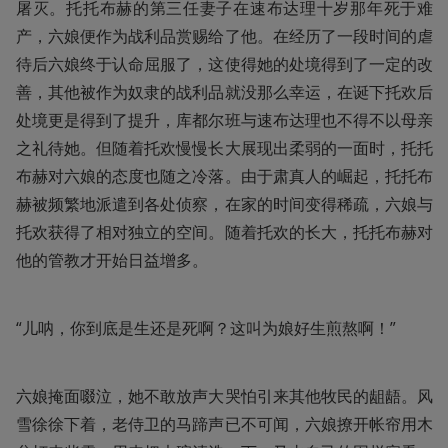
屠灭。托托布赫的第三任妻子在速布达理十岁那年死于难
产，六娘便作为战利品赏赐给了他。在经历了一段时间的虐
待后六娘终于认命屈服了，这使得她的处境得到了一定的改
善，其他被作为奴隶的战利品就没那么幸运，在诞下托欢后
处境更是得到了提升，库都尔班与速布达理也不得不以母亲
之礼待她。但随着托欢慢慢长大展现出柔弱的一面时，托托
布赫对六娘的态度也随之冷落。由于肃真人的崛起，托托布
赫被频繁地派遣到各处侦察，在家的时间变得稀疏，六娘与
托欢获得了相对独立的空间。随着托欢的长大，托托布赫对
他的管教才开始日益增多。
“儿呐，你到底是生还是死啊？这叫为娘好生煎熬啊！”
六娘掩面啜泣，她不敢放声大哭怕引来其他牧民的龃龉。风
雪徐徐下着，老侍卫的马蹄声已不可闻，六娘撩开帐帘用木