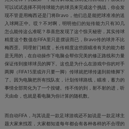
可以试试选择不同传球能力的球员来完成这个挑战，你会发
现不管是用梅西还是门将Bravo，他们总是能把球准准的送
入球网正中。哎？不对啊，明明他们的短传能力只有30几
怎么能传这么准呢？恭喜您发现了这个惊天秘密，其实传球
精度这个数值在FIFA里只是摆设而已，Bravo传的球并不比
梅西歪。同理射门精度，长传精度这些跟瞄准有关的能力都
是无用的，在自动操作下电脑会帮你完美的修正路线和力量
保证传到接球球员的脚下。这也是为什么在游戏中你的对手
两脚（FIFA15里或许只要一脚）传球就把球传递到前锋脚下
了。因为电脑把所有找队友，计划传球路线，瞄准，蓄力的
事情全部简化为了一个按键。传不传的到，射不射的进，听
天由命，也就是看电脑为你计算的随机数。
而自动FIFA，与其说是一款足球游戏还不如说是一款足球主
题大家来找茬，大家都知道每年都会有各种各样的不合理的