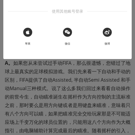
使用其他账号登录
FIFA vs 实况
就像中医vs西医一样，是朋友掰面儿的首选话
题之一。不过在Konami美国退市之后似乎已经没有讨论的
必要了。是时候开发一个新的掰面儿话题了：您打开FIFA的
方式真的正确吗？我认为多数人打开的方式都不对，正确的
 Sign in with Apple
苹果
微信
微博
方法是进入操作设置面板把短传，长传，直塞和射门都设置
为手动。是的，新的掰面话题应该是
自动FIFA vs 手动FIF
A。
如果您从未尝试过手动FIFA，那么很遗憾，您错过了地
球上最真实的足球模拟游戏。我们先来看一下自动和手动的
区别，FIFA提供了自动Assisted, 半自动Semi Assisted 和手
动Manual三种模式。说了这么多我们回过来看看自动操作
的前世今生，自动瞄准诞生在摇杆作为方向控制的主流标准
之前，那时要么是用方向键或者是用键盘来瞄准，意味着只
有八个方向可以瞄，如果把瞄准完全交给玩家那是不可能适
应场上千变万化的球员位置的，只能用这八个方向作为大概
指引，由电脑辅助计算完成最后的瞄准。随着摇杆的引入，