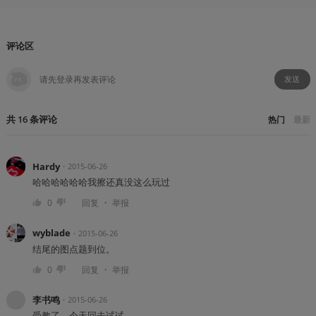
评论区
发送
共
16
条
评论
热门
最新
Hardy
・
2015-06-26
哈哈哈哈哈哈我擦还真没这么玩过
・
0
回复
举报
wyblade
・
2015-06-26
结尾的图点题到位。
・
0
回复
举报
李书鸣
・
2015-06-26
受教了，今天回去试试