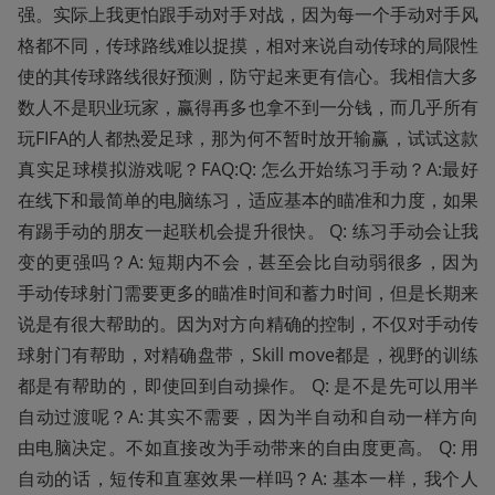
强。实际上我更怕跟手动对手对战，因为每一个手动对手风
格都不同，传球路线难以捉摸，相对来说自动传球的局限性
使的其传球路线很好预测，防守起来更有信心。我相信大多
数人不是职业玩家，赢得再多也拿不到一分钱，而几乎所有
玩FIFA的人都热爱足球，那为何不暂时放开输赢，试试这款
真实足球模拟游戏呢？FAQ:Q: 怎么开始练习手动？A:最好
在线下和最简单的电脑练习，适应基本的瞄准和力度，如果
有踢手动的朋友一起联机会提升很快。 Q: 练习手动会让我
变的更强吗？A: 短期内不会，甚至会比自动弱很多，因为
手动传球射门需要更多的瞄准时间和蓄力时间，但是长期来
说是有很大帮助的。因为对方向精确的控制，不仅对手动传
球射门有帮助，对精确盘带，Skill move都是，视野的训练
都是有帮助的，即使回到自动操作。 Q: 是不是先可以用半
自动过渡呢？A: 其实不需要，因为半自动和自动一样方向
由电脑决定。不如直接改为手动带来的自由度更高。 Q: 用
自动的话，短传和直塞效果一样吗？A: 基本一样，我个人