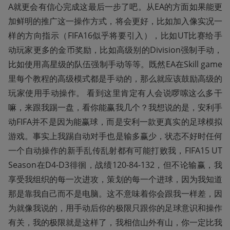
A就更会有信心完成这最后一步了吧。从EA的方面如果能更
加鲜明的推广这一操作方式，将会更好，比如加入像实况一
样的方向指示（FIFA16似乎将要引入），比如UT比赛给手
动玩家更多的金币奖励，比如高级别的Division强制手动，
比如使用高星级的队伍强制手动等等。既然EA在Skill game
里每个教程的高级模式都是手动的，那么就应该鼓励高级的
玩家使用手动操作。 看到这里肯定有人会说啰嗦这么多干
嘛，来跟我踢一盘，看你能赢我几个？我想说的是，安利手
动FIFA并不是因为能赢球，而是安利一款更真实的足球模拟
游戏。事实上我踢自动对手也是输多赢少，状态不好时任何
一个自动操作的新手乱传乱射都有可能打败我，FIFA15 UT
Season在D4-D3徘徊，战绩120-84-132，但不论输赢，我
享受我组织的每一次进攻，策划的每一个进球，因为我知道
那是靠我自己而不是电脑。这不意味着你会跟我一样差，因
为就像我说的，用手动后你的极限只跟你的足球意识和操作
有关，我的极限就是这样了，我相信山外有山，你一定比我