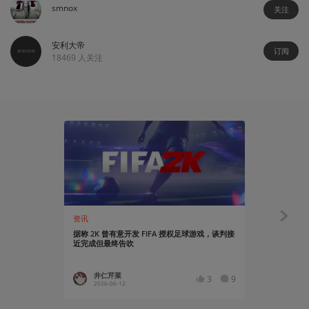
smnox
关注
安利大帝
订阅
18469
人关注
资讯
资讯
据称 2K 曾有意开发 FIFA 授权足球游戏，谈判接
乌克兰警方查
近完成但最终告吹
FIFA货币工
井仁芹菜
YT17
3
9
2026-06-12
2021-07