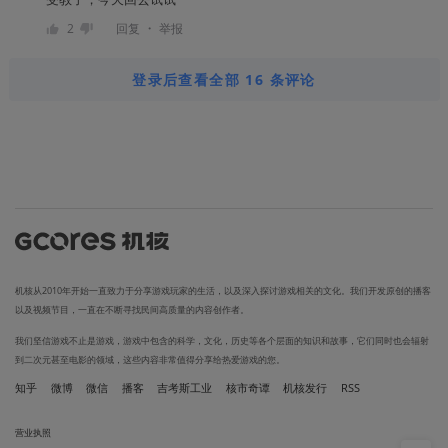
・
2
回复
举报
登录后查看全部 16 条评论
机核从2010年开始一直致力于分享游戏玩家的生活，以及深入探讨游戏相关的文化。我们开发原创的播客
以及视频节目，一直在不断寻找民间高质量的内容创作者。
我们坚信游戏不止是游戏，游戏中包含的科学，文化，历史等各个层面的知识和故事，它们同时也会辐射
到二次元甚至电影的领域，这些内容非常值得分享给热爱游戏的您。
知乎
微博
微信
播客
吉考斯工业
核市奇谭
机核发行
RSS
营业执照