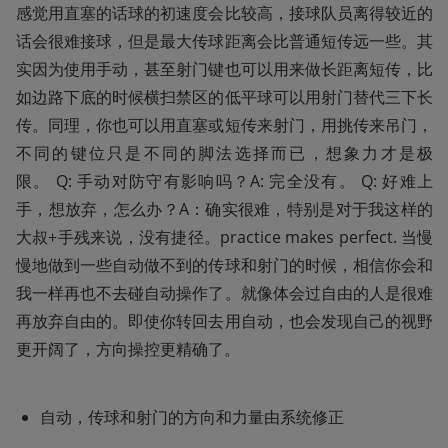
感觉用直塞的话球的初速度会比较高，接球队员离得较近的
话会很难接球，但是最大传球距离会比普通短传远一些。其
实因为使用手动，甚至射门键也可以用来做长距离短传，比
如边路下底的时候横扫禁区的低平球可以用射门替代三下长
传。同理，你也可以用直塞或短传来射门，用挑传来吊门，
不同的键位只是不同的脚法选择而已，想象力才是极
限。 Q: 手动对防守有影响吗？A: 完全没有。 Q: 好难上
手，想放弃，怎么办？A：确实很难，特别是对于我这样的
大叔+手残来说，没有捷径。practice makes perfect. 当慢
慢地做到一些自动做不到的传球和射门的时候，相信你会和
我一样再也不去碰自动操作了。就像体会过自由的人是很难
再放弃自由的。即使你转回去用自动，也会发现自己的视野
更开阔了，方向操控更精确了。
自动，传球和射门的方向和力量由系统修正