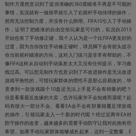
制作方显然意识到了提供准确的360度瞄准不再是不可能的
事情，实况就有一做很早就引入了右摇杆手动传球的操作，
然而无法控制力度，并没有什么卵用。FIFA10引入了手动操
作，证明了把瞄准的自由交给玩家是可行的，实况自2013
开始也有了手动修正键，我个人认为是一个比FIFA更友好的
过度，因为当你按住手动修正键时，球员脚下会有箭头提示
你当前摇杆瞄准的方向，这对入门练习是非常有帮助的，不
像FIFA这样从自动到手动落差太大又没有任何提示，学习曲
线过高。可以想见制作方也意识到了不改进操作是无法改进
游戏平衡性的，可惜玩家群体的惯性不是那么容易改的，毕
竟拿到一款游戏踢个10盘还无法上手是不会有销量的吧？
但是看看最近血缘的大卖，也许玩家并不会知难而退呢？起
码有很大一部分不会。看看EA会不会有胆量颠覆足球游戏
的操作，引领玩家走入一个新的时代呢？经过近两年EA对
防守操作的改变，越来越多的需要手动防守让我对此抱有些
希望。如果手动玩家群体能够成长起来，达到一定数量，E