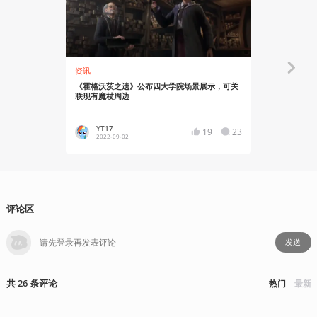
资讯
资讯
《霍格沃茨之遗》公布四大学院场景展示，可关
《霍格沃茨的
联现有魔杖周边
发售
YT17
势不可
19
23
2022-09-02
2022-08
评论区
发送
共
26
条
评论
热门
最新