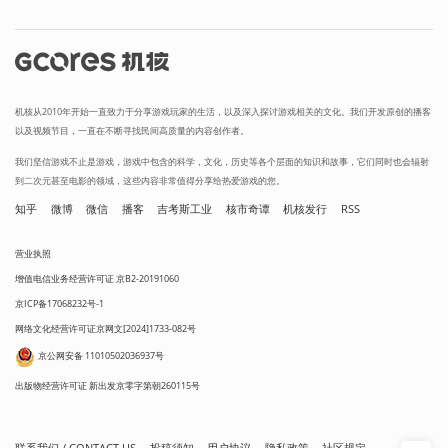
机核从2010年开始一直致力于分享游戏玩家的生活，以及深入探讨游戏相关的文化。我们开发原创的播客
以及视频节目，一直在不断寻找民间高质量的内容创作者。
我们坚信游戏不止是游戏，游戏中包含的科学，文化，历史等各个层面的知识和故事，它们同时也会辐射
到二次元甚至电影的领域，这些内容非常值得分享给热爱游戏的您。
知乎
微博
微信
播客
吉考斯工业
核市奇谭
机核发行
RSS
营业执照
增值电信业务经营许可证 京B2-20191060
京ICP备17068232号-1
网络文化经营许可证京网文[2024]1733-082号
京公网安备 11010502036937号
出版物经营许可证 新出发京零字第朝260115号