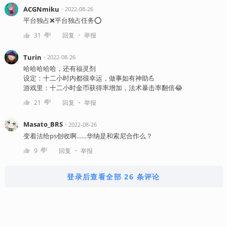
ACGNmiku
・
2022-08-26
平台独占❌平台独占任务⭕️
・
31
回复
举报
Turin
・
2022-08-26
哈哈哈哈哈，还有福灵剂
设定：十二小时内都很幸运，做事如有神助💪
游戏里：十二小时金币获得率增加，法术暴击率翻倍😂
・
21
回复
举报
Masato_BRS
・
2022-08-26
变着法给ps创收啊……华纳是和索尼合作么？
・
9
回复
举报
登录后查看全部 26 条评论