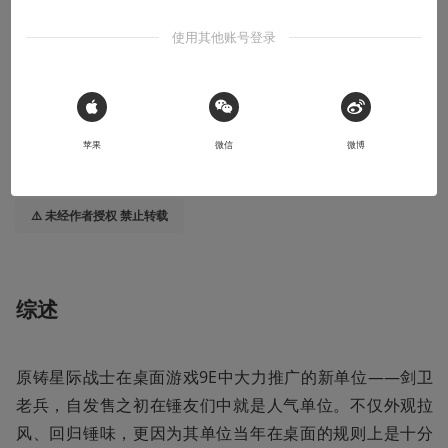
POWER RANGER出征《战锤40K》！
使用其他账号登录
2022-10-04
Kazuya
本文系用户投稿，不代表机核网观点
 Sign in with Apple
苹果
微信
微博
收听本文
03:52
⚠️ 未经作者授权 禁止转载
综述
原铸星际战士在桌面游戏9E中大力推广的新单位——剑卫
老兵，自发售之初在锤友们中就是人气单位。不仅外观拉
风、回归锤味，更因为其单位当年在桌面的规则上是十分