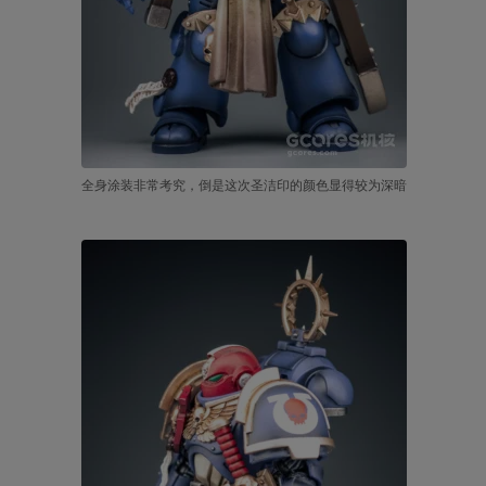
全身涂装非常考究，倒是这次圣洁印的颜色显得较为深暗