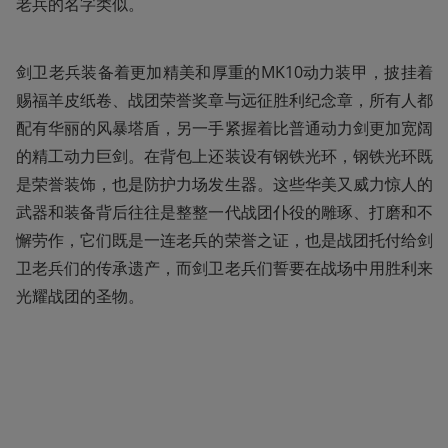
老兵的名字类似。
剑卫老兵装备着更加精美和厚重的MK10动力装甲，披挂着
赐福羊皮纸卷、战团荣誉奖章与远征胜利纪念章，所有人都
配有华丽的风暴塔盾，另一手紧握着比普通动力剑更加宽阔
的精工动力巨剑。在背包上还装设有钢铁光环，钢铁光环既
是荣誉装饰，也是防护力场发生器。这些华美又威力惊人的
武器和装备背后往往是整整一代战团仆役的雕琢、打磨和不
懈劳作，它们既是一连老兵的荣誉之证，也是战团托付给剑
卫老兵们的传承遗产，而剑卫老兵们誓要在战场中用胜利来
光耀战团的圣物。 