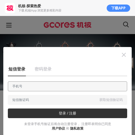
机核-探索热爱
下载APP
下载 机核App 浏览更多精彩内容
短信登录
密码登录
获取短信验证码
显摆显摆
登录 / 注册
终生嗜好 Vol.71丨JOYTOY星际战士终剑卫
老兵体验
未登录手机号验证后将自动注册登录， 注册即表明你已同意
用户协议
和
隐私政策