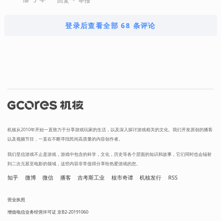
5
回复
举报
登录后查看全部 68 条评论
机核从2010年开始一直致力于分享游戏玩家的生活，以及深入探讨游戏相关的文化。我们开发原创的播客
以及视频节目，一直在不断寻找民间高质量的内容创作者。
我们坚信游戏不止是游戏，游戏中包含的科学，文化，历史等各个层面的知识和故事，它们同时也会辐射
到二次元甚至电影的领域，这些内容非常值得分享给热爱游戏的您。
知乎
微博
微信
播客
吉考斯工业
核市奇谭
机核发行
RSS
营业执照
增值电信业务经营许可证 京B2-20191060