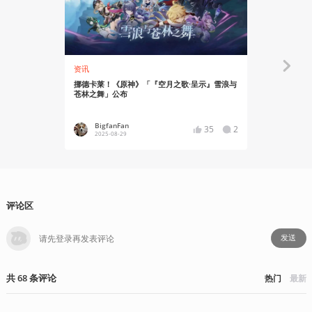
资讯
资讯
挪德卡莱！《原神》「『空月之歌·呈示』雪浪与
夏日狂欢！《
苍林之舞」公布
村！」公布
BigfanFan
Bigfan
35
2
2025-08-29
2025-07
评论区
发送
共
68
条
评论
热门
最新