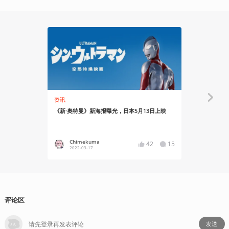
28:24
资讯
银屏系漫游
《新·奥特曼》新海报曝光，日本5月13日上映
奥特曼，你
Chimekuma
NJB
42
15
2022-03-17
2021
评论区
发送