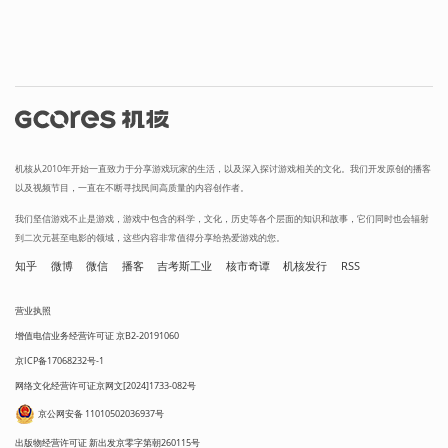
机核从2010年开始一直致力于分享游戏玩家的生活，以及深入探讨游戏相关的文化。我们开发原创的播客
以及视频节目，一直在不断寻找民间高质量的内容创作者。
我们坚信游戏不止是游戏，游戏中包含的科学，文化，历史等各个层面的知识和故事，它们同时也会辐射
到二次元甚至电影的领域，这些内容非常值得分享给热爱游戏的您。
知乎
微博
微信
播客
吉考斯工业
核市奇谭
机核发行
RSS
营业执照
增值电信业务经营许可证 京B2-20191060
京ICP备17068232号-1
网络文化经营许可证京网文[2024]1733-082号
京公网安备 11010502036937号
出版物经营许可证 新出发京零字第朝260115号