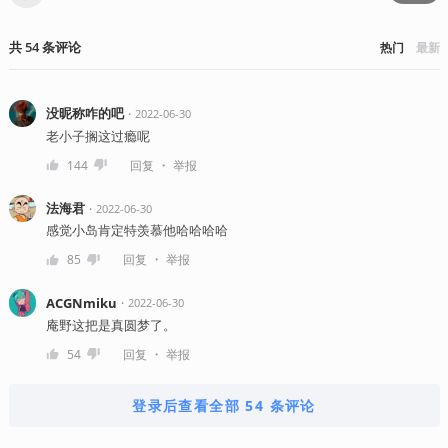
共
54
条
评论
热门
最新
没昵称咋的吧
・
2022-06-30
老小子搁这过瘾呢
・
144
回复
举报
法海君
・
2022-06-30
感觉小岛肯定特羡慕他哈哈哈哈
・
85
回复
举报
ACGNmiku
・
2022-06-30
庵野这把是真圆梦了。
・
54
回复
举报
登录后查看全部 54 条评论