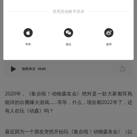
玩：小岛风景篇
使用其他账号登录
来看看玩了1500小时的小岛是个啥样呢
2022-06-29
雏雏
 Sign in with Apple
苹果
微信
微博
本文系用户投稿，不代表机核网观点
收听本文
10:04
2020年，《集合啦！动物森友会》绝对是一款大家都耳熟
能详的出圈爆火游戏……等等，什么，现在都2022年了，还
有人在玩《动森》吗？
最近因为一个朋友突然开始玩《集合啦！动物森友会》（以