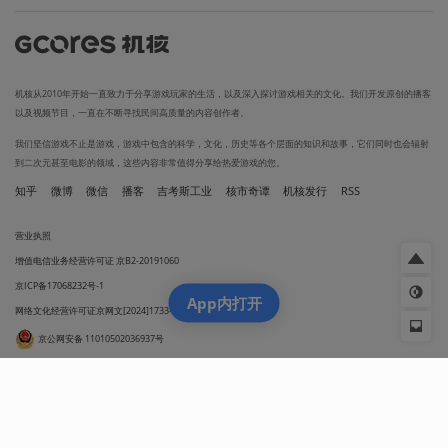
机核从2010年开始一直致力于分享游戏玩家的生活，以及深入探讨游戏相关的文化。我们开发原创的播客
以及视频节目，一直在不断寻找民间高质量的内容创作者。
我们坚信游戏不止是游戏，游戏中包含的科学，文化，历史等各个层面的知识和故事，它们同时也会辐射
到二次元甚至电影的领域，这些内容非常值得分享给热爱游戏的您。
知乎
微博
微信
播客
吉考斯工业
核市奇谭
机核发行
RSS
营业执照
增值电信业务经营许可证 京B2-20191060
京ICP备17068232号-1
App内打开
网络文化经营许可证京网文[2024]1733-082号
京公网安备 11010502036937号
出版物经营许可证 新出发京零字第朝260115号
联系我们 / CONTACT US
投稿须知
用户协议
隐私政策
社区规定
工作招聘