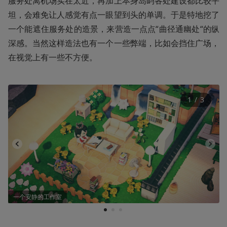
服务处离机场实在太近，再加上本身岛屿各处建设都比较平
坦，会难免让人感觉有点一眼望到头的单调。于是特地挖了
一个能遮住服务处的造景，来营造一点点“曲径通幽处“的纵
深感。当然这样造法也有一个一些弊端，比如会挡住广场，
在视觉上有一些不方便。
1
 / 
3
一个安静的工作室
1
2
3