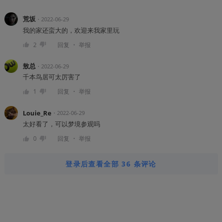
荒坂
・
2022-06-29
我的家还蛮大的，欢迎来我家里玩
・
2
回复
举报
敖总
・
2022-06-29
千本鸟居可太厉害了
・
1
回复
举报
Louie_Re
・
2022-06-29
太好看了，可以梦境参观吗
・
0
回复
举报
登录后查看全部 36 条评论