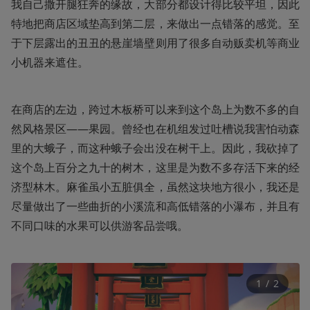
我自己撒开腿狂奔的缘故，大部分都设计得比较平坦，因此
特地把商店区域垫高到第二层，来做出一点错落的感觉。至
于下层露出的丑丑的悬崖墙壁则用了很多自动贩卖机等商业
小机器来遮住。
在商店的左边，跨过木板桥可以来到这个岛上为数不多的自
然风格景区——果园。曾经也在机组发过吐槽说我害怕动森
里的大蛾子，而这种蛾子会出没在树干上。因此，我砍掉了
这个岛上百分之九十的树木，这里是为数不多存活下来的经
济型林木。麻雀虽小五脏俱全，虽然这块地方很小，我还是
尽量做出了一些曲折的小溪流和高低错落的小瀑布，并且有
不同口味的水果可以供游客品尝哦。
1
 / 
2