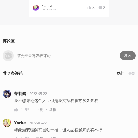
1zzard
1zzard
8
2
2022-04-03
2022-01
评论区
发送
共
7
条
评论
热门
最新
茉莉酱
・
2022-05-22
我不想评论这个人，但是我支持赛事方永久禁赛
・
5
回复
举报
Yorke
・
2022-05-22
棒豪游戏理解韩国独一档，但人品看起来的确不行......