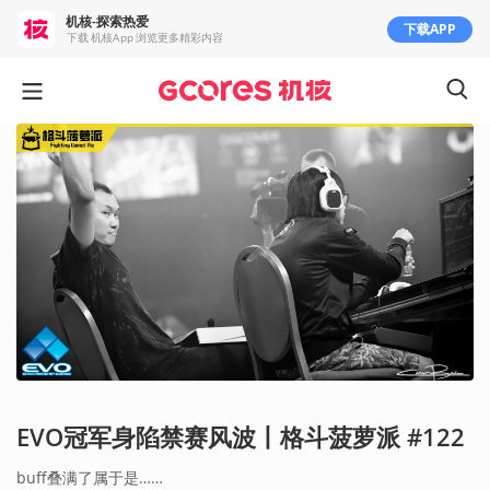
机核-探索热爱
下载APP
下载 机核App 浏览更多精彩内容
EVO冠军身陷禁赛风波丨格斗菠萝派 #122
buff叠满了属于是……