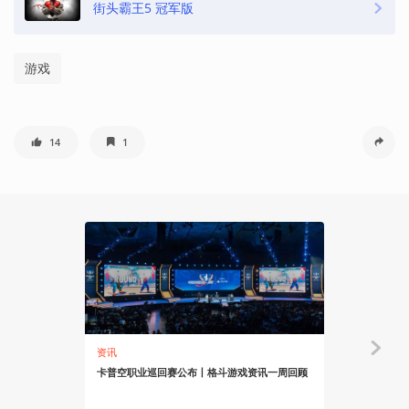
街头霸王5 冠军版
游戏
14
1
资讯
资讯
卡普空职业巡回赛公布丨格斗游戏资讯一周回顾
《街霸》公布
一周回顾