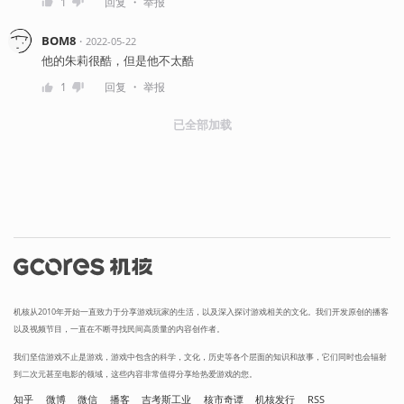
・
1
回复
举报
BOM8
・
2022-05-22
他的朱莉很酷，但是他不太酷
・
1
回复
举报
已全部加载
机核从2010年开始一直致力于分享游戏玩家的生活，以及深入探讨游戏相关的文化。我们开发原创的播客
以及视频节目，一直在不断寻找民间高质量的内容创作者。
我们坚信游戏不止是游戏，游戏中包含的科学，文化，历史等各个层面的知识和故事，它们同时也会辐射
到二次元甚至电影的领域，这些内容非常值得分享给热爱游戏的您。
知乎
微博
微信
播客
吉考斯工业
核市奇谭
机核发行
RSS