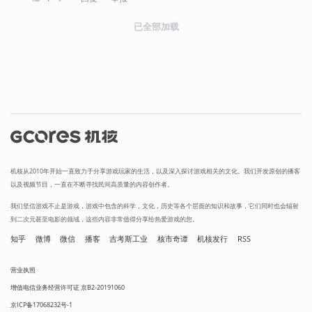
已全部加载
机核从2010年开始一直致力于分享游戏玩家的生活，以及深入探讨游戏相关的文化。我们开发原创的播客
以及视频节目，一直在不断寻找民间高质量的内容创作者。
我们坚信游戏不止是游戏，游戏中包含的科学，文化，历史等各个层面的知识和故事，它们同时也会辐射
到二次元甚至电影的领域，这些内容非常值得分享给热爱游戏的您。
知乎
微博
微信
播客
吉考斯工业
核市奇谭
机核发行
RSS
营业执照
增值电信业务经营许可证 京B2-20191060
京ICP备17068232号-1