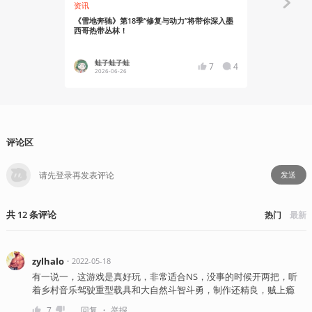
资讯
资讯
《雪地奔驰》第18季“修复与动力”将带你深入墨
《雪地奔驰》
西哥热带丛林！
蛙子蛙子蛙
YT17
7
4
2026-06-26
2026-01
评论区
发送
共
12
条
评论
热门
最新
zylhalo
・
2022-05-18
有一说一，这游戏是真好玩，非常适合NS，没事的时候开两把，听
着乡村音乐驾驶重型载具和大自然斗智斗勇，制作还精良，贼上瘾
・
7
回复
举报