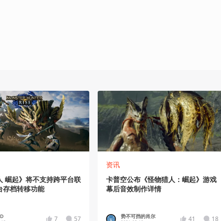
资讯
人 崛起》将不支持跨平台联
卡普空公布《怪物猎人：崛起》游戏
台存档转移功能
幕后音效制作详情
eD
势不可挡的肖尔
7
57
41
18