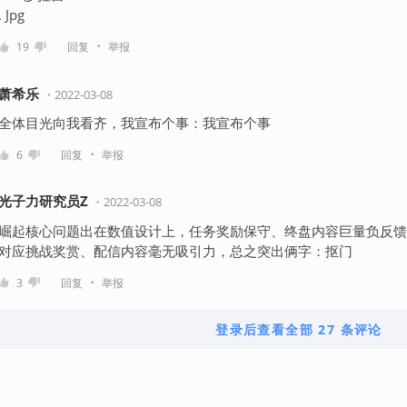
. Jpg
・
19
回复
举报
萧希乐
・
2022-03-08
全体目光向我看齐，我宣布个事：我宣布个事
・
6
回复
举报
光子力研究员Z
・
2022-03-08
崛起核心问题出在数值设计上，任务奖励保守、终盘内容巨量负反馈
对应挑战奖赏、配信内容毫无吸引力，总之突出俩字：抠门
・
3
回复
举报
登录后查看全部 27 条评论