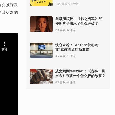
134
喜欢
•
23
评论
将会以预录
野以及新的
自嘲加炫技，《影之刃零》30
秒新片子暗示了什么突破？
29
喜欢
•
6
评论
侠心未冷：TapTap"侠心论
道"武侠圆桌活动随笔
35
喜欢
•
1
评论
从女娲到“Nezha”：《古神：风
里希》在讲一个什么样的故事？
43
喜欢
•
4
评论