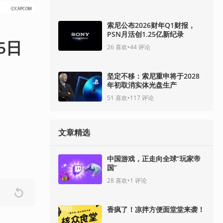
索尼公布2026财年Q1财报，
PSN月活创1.25亿新纪录
5日
26
喜欢
•
44
评论
坚定不移：索尼重申将于2028
年初取消实体光盘生产
51
喜欢
•
117
评论
文章精选
中国游戏，正走向全球“玩家帝
国”
28
喜欢
•
1
评论
香疯了！凉拌方便面堂堂来袭！