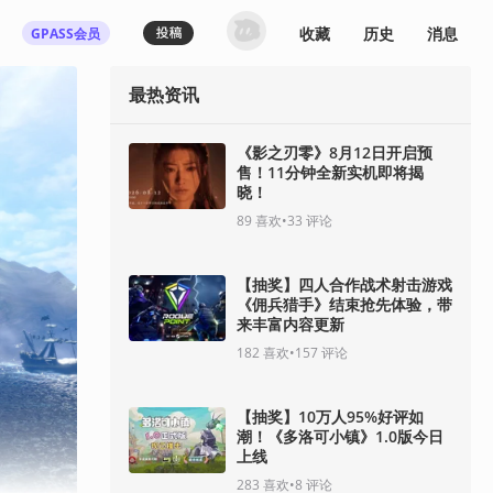
收藏
历史
消息
GPASS会员
最热资讯
《影之刃零》8月12日开启预
售！11分钟全新实机即将揭
晓！
89
喜欢
•
33
评论
【抽奖】四人合作战术射击游戏
《佣兵猎手》结束抢先体验，带
来丰富内容更新
182
喜欢
•
157
评论
【抽奖】10万人95%好评如
潮！《多洛可小镇》1.0版今日
上线
283
喜欢
•
8
评论