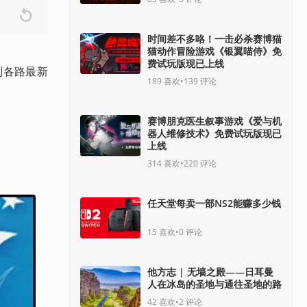
时间差不多咯！一击必杀赛博猫
猫动作冒险游戏《银翼喵侍》免
费试玩版现已上线
到各路最新
189
喜欢
•
139
评论
赛博朋克医生叙事游戏《爱与机
器人维修技术》免费试玩版现已
上线
314
喜欢
•
220
评论
任天堂每卖一部NS2能赚多少钱
15
喜欢
•
0
评论
他方志 | 无墙之殿——日耳曼
人在冰岛的圣地与通往圣地的路
42
喜欢
•
2
评论