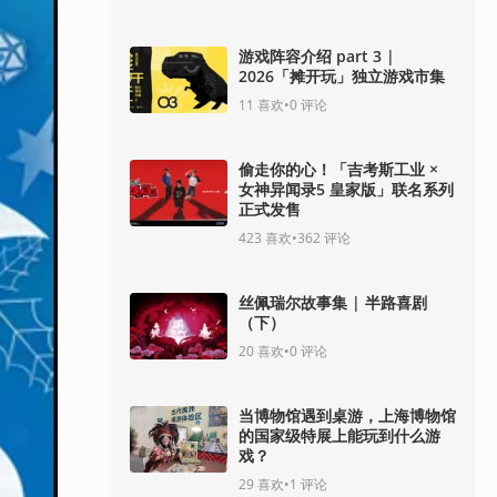
游戏阵容介绍 part 3 |
2026「摊开玩」独立游戏市集
11
喜欢
•
0
评论
偷走你的心！「吉考斯工业 ×
女神异闻录5 皇家版」联名系列
正式发售
423
喜欢
•
362
评论
丝佩瑞尔故事集 | 半路喜剧
（下）
20
喜欢
•
0
评论
当博物馆遇到桌游，上海博物馆
的国家级特展上能玩到什么游
戏？
29
喜欢
•
1
评论