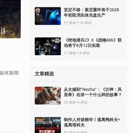
坚定不移：索尼重申将于2028
年初取消实体光盘生产
51
喜欢
•
116
评论
《绝地潜兵2》X《战锤40k》联
动将于8月12日实装
77
喜欢
•
14
评论
，如有新闻
文章精选
从女娲到“Nezha”：《古神：风
里希》在讲一个什么样的故事？
43
喜欢
•
4
评论
制作人对谈精华丨逃离鸭科夫×
逃离塔科夫
85
喜欢
•
3
评论