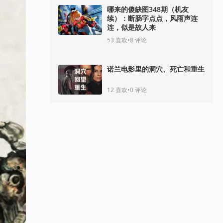
哪来的傻缺图348期（机友
续）：断肠字点点，风雨声连
连，似是故人来
53
喜欢
•
8
评论
诺兰电影里的洞穴、死亡和重生
12
喜欢
•
0
评论