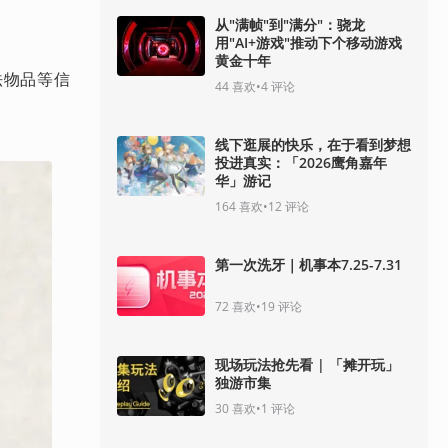
从"满帧"到"满分"：骁龙
用"AI+游戏"推动下个移动游戏
黄金十年
法物品等信
44
喜欢
•
4
评论
线下逛展的快乐，在于看到梦想
投进真实：「2026鹰角嘉年
华」游记
164
喜欢
•
12
评论
第一次洗牙｜机事本7.25-7.31
72
喜欢
•
19
评论
现场玩法抢先看 | 「摊开玩」
独游市集
30
喜欢
•
1
评论