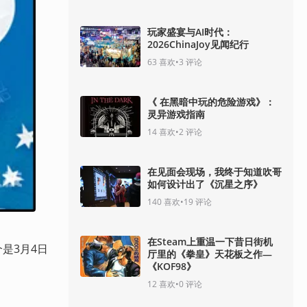
玩家盛宴与AI时代：
2026ChinaJoy见闻纪行
63
喜欢
•
3
评论
《 在黑暗中玩的危险游戏》：
灵异游戏指南
14
喜欢
•
2
评论
在见面会现场，我终于知道吹哥
如何设计出了《沉星之序》
140
喜欢
•
19
评论
在Steam上重温一下昔日街机
个是3月4日
厅里的《拳皇》天花板之作—
《KOF98》
12
喜欢
•
0
评论