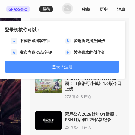
收藏
历史
消息
GPASS会员
最热资讯
登录机核你可以：
下载收藏播客节目
多端历史播放同步
【抽奖】四人合作战术射击游戏
《佣兵猎手》结束抢先体验，带
发布内容动态/评论
关注喜欢的创作者
来丰富内容更新
172
喜欢
•
146
评论
登录 / 注册
【抽奖】10万人95%好评如
潮！《多洛可小镇》1.0版今日
上线
278
喜欢
•
8
评论
索尼公布2026财年Q1财报，
PSN月活创1.25亿新纪录
26
喜欢
•
44
评论