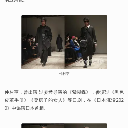
仲村亨
仲村亨，曾出演 过娄烨导演的《紫蝴蝶》，参演过《黑色
皮革手册》《卖房子的女人》等日剧，在《日本沉没202
0》中饰演日本首相。