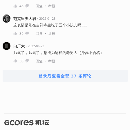
・
46
回复
举报
范克里夫大尉
・
2022-01-23
这表情是刚在吉祥寺生吃了五个小孩儿吗……
・
39
回复
举报
白广大
・
2022-01-23
帅疯了，帅疯了，想成为这样的老男人（身高不合格）
・
30
回复
举报
登录后查看全部 37 条评论