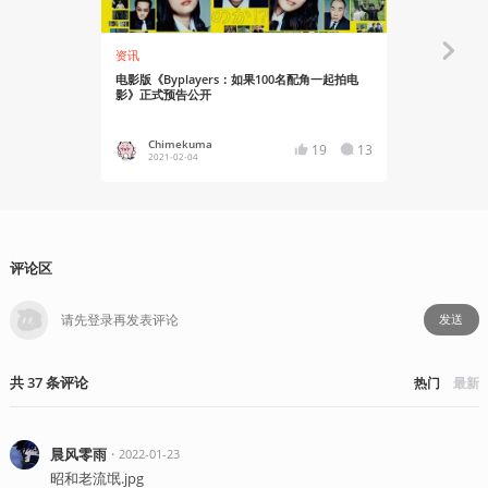
资讯
资讯
电影版《Byplayers：如果100名配角一起拍电
天海祐希主
影》正式预告公开
开
Chimekuma
Chime
19
13
2021-02-04
2020-05
评论区
发送
共
37
条
评论
热门
最新
晨风零雨
・
2022-01-23
昭和老流氓.jpg