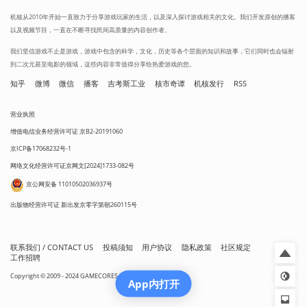
机核从2010年开始一直致力于分享游戏玩家的生活，以及深入探讨游戏相关的文化。我们开发原创的播客
以及视频节目，一直在不断寻找民间高质量的内容创作者。
我们坚信游戏不止是游戏，游戏中包含的科学，文化，历史等各个层面的知识和故事，它们同时也会辐射
到二次元甚至电影的领域，这些内容非常值得分享给热爱游戏的您。
知乎
微博
微信
播客
吉考斯工业
核市奇谭
机核发行
RSS
营业执照
增值电信业务经营许可证 京B2-20191060
京ICP备17068232号-1
网络文化经营许可证京网文[2024]1733-082号
京公网安备 11010502036937号
出版物经营许可证 新出发京零字第朝260115号
联系我们 / CONTACT US
投稿须知
用户协议
隐私政策
社区规定
工作招聘
Copyright © 2009 - 2024 GAMECORES. All Rights Reserved
App内打开