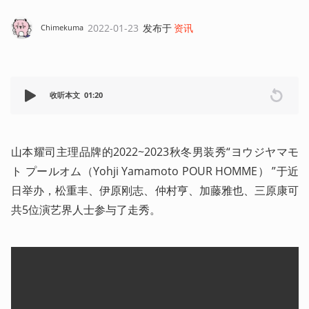
2022-01-23
发布于
资讯
Chimekuma
收听本文
01:20
山本耀司主理品牌的2022~2023秋冬男装秀“ヨウジヤマモ
ト プールオム（Yohji Yamamoto POUR HOMME） ”于近
日举办，松重丰、伊原刚志、仲村亨、加藤雅也、三原康可
共5位演艺界人士参与了走秀。